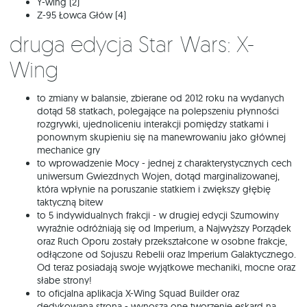
Y-wing (2)
Z-95 Łowca Głów (4)
Druga edycja Star Wars: X-
Wing
to zmiany w balansie, zbierane od 2012 roku na wydanych
dotąd 58 statkach, polegające na polepszeniu płynności
rozgrywki, ujednoliceniu interakcji pomiędzy statkami i
ponownym skupieniu się na manewrowaniu jako głównej
mechanice gry
to wprowadzenie Mocy - jednej z charakterystycznych cech
uniwersum Gwiezdnych Wojen, dotąd marginalizowanej,
która wpłynie na poruszanie statkiem i zwiększy głębię
taktyczną bitew
to 5 indywidualnych frakcji - w drugiej edycji Szumowiny
wyraźnie odróżniają się od Imperium, a Najwyższy Porządek
oraz Ruch Oporu zostały przekształcone w osobne frakcje,
odłączone od Sojuszu Rebelii oraz Imperium Galaktycznego.
Od teraz posiadają swoje wyjątkowe mechaniki, mocne oraz
słabe strony!
to oficjalna aplikacja X-Wing Squad Builder oraz
dedykowana strona - wynoszą one tworzenie eskard na