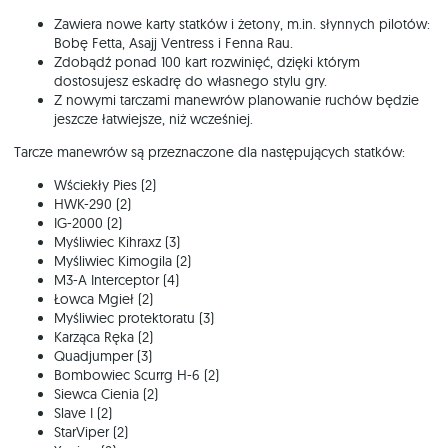
Zawiera nowe karty statków i żetony, m.in. słynnych pilotów:
Bobę Fetta, Asajj Ventress i Fenna Rau.
Zdobądź ponad 100 kart rozwinięć, dzięki którym
dostosujesz eskadrę do własnego stylu gry.
Z nowymi tarczami manewrów planowanie ruchów będzie
jeszcze łatwiejsze, niż wcześniej.
Tarcze manewrów są przeznaczone dla następujących statków:
Wściekły Pies (2)
HWK-290 (2)
IG-2000 (2)
Myśliwiec Kihraxz (3)
Myśliwiec Kimogila (2)
M3-A Interceptor (4)
Łowca Mgieł (2)
Myśliwiec protektoratu (3)
Karząca Ręka (2)
Quadjumper (3)
Bombowiec Scurrg H-6 (2)
Siewca Cienia (2)
Slave I (2)
StarViper (2)