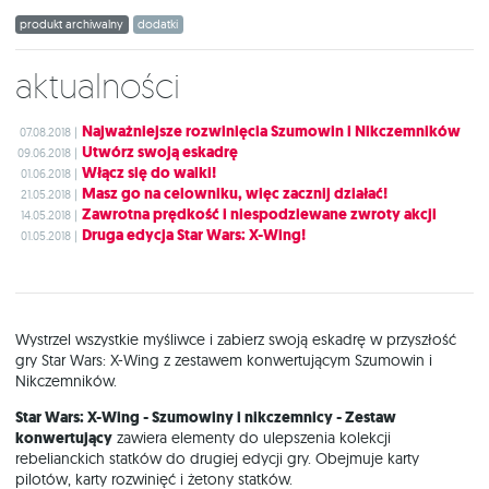
produkt archiwalny
dodatki
Aktualności
Najważniejsze rozwinięcia Szumowin i Nikczemników
07.08.2018 |
Utwórz swoją eskadrę
09.06.2018 |
Włącz się do walki!
01.06.2018 |
Masz go na celowniku, więc zacznij działać!
21.05.2018 |
Zawrotna prędkość i niespodziewane zwroty akcji
14.05.2018 |
Druga edycja Star Wars: X-Wing!
01.05.2018 |
Wystrzel wszystkie myśliwce i zabierz swoją eskadrę w przyszłość
gry Star Wars: X-Wing z zestawem konwertującym Szumowin i
Nikczemników.
Star Wars: X-Wing - Szumowiny i nikczemnicy - Zestaw
konwertujący
zawiera elementy do ulepszenia kolekcji
rebelianckich statków do drugiej edycji gry. Obejmuje karty
pilotów, karty rozwinięć i żetony statków.