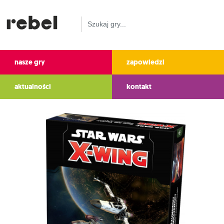
nasze gry
zapowiedzi
aktualności
kontakt