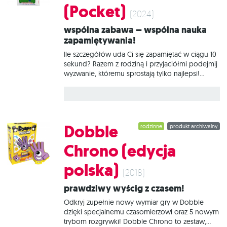
(Pocket)
(2024)
Wspólna zabawa – wspólna nauka
zapamiętywania!
Ile szczegółów uda Ci się zapamiętać w ciągu 10
sekund? Razem z rodziną i przyjaciółmi podejmij
wyzwanie, któremu sprostają tylko najlepsi!
Sprawdź swoją wiedzę o najważniejszych
klubach piłkarskich i zawodnikach, wykazując się
niebywałym zmysłem obserwacji, pamięcią i
spostrzegawczością. BrainBox - Piłka nożna
(Pocket) to nie lada wyzwanie dla wszystkich
Dobble
rodzinne
produkt archiwalny
fanów futbolu. Na 40 kartach znajdziesz 312 pytań
dotyczących słynnych klubów piłkarskich i
Chrono (edycja
najpopularniejszych piłkarzy z całego świata. Na
czym to polega? Weź kartę z pudełka i odwróć
polska)
klepsydrę. Przyglądaj się obrazkowi na karcie tak
(2018)
długo, jak przesypuje się piasek. Możesz
Prawdziwy wyścig z czasem!
przekręcić klepsydrę jeszcze raz, jeśli
potrzebujesz więcej czasu. Przekaż kartę
Odkryj zupełnie nowy wymiar gry w Dobble
dzięki specjalnemu czasomierzowi oraz 5 nowym
trybom rozgrywki! Dobble Chrono to zestaw,