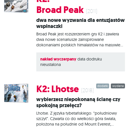
będziemy musieli wybrać odpowiednią drogę,
Broad Peak
zadbać o kondycję naszych wspinaczy oraz ich
(2011)
zaadaptowanie do zmiennych warunków
Dwa nowe wyzwania dla entuzjastów
pogodowych. W pudełku K2: Big Box oprócz
wspinaczki
Broad Peak jest rozszerzeniem gry K2 i zawiera
dwa nowe scenariusze zainspirowane
dokonaniami polskich himalaistów na masywie
Broad Peak w 1984 roku. Każdy ze scenariuszy
posiada własną planszę i specjalne reguły, które
nakład wyczerpany
data dodruku
czynią rozgrywkę różnorodną i pasjonującą. W
nieustalona
1984 Krzysztof Wielicki jako pierwszy człowiek w
historii zdobył 8 tysięcznik w stylu alpejskim. Bez
namiotu, na lekko wyszedł z bazy, by powrócić
do niej po 21 i pół godzinie jako zdobywca
K2: Lhotse
dodatki
wydana
Broad Peak. Scenariusz „Bieg na szczyt”
(2018)
odwzorowuje to wydarzenie, a trasa na planszy
Wybierzesz niepokonaną ścianę czy
oparta jest na szlaku jaki przebył Wielicki. „Bieg
spokojną przełęcz?
na szczyt” jest scenariuszem szybkim i pełnym
napięcia. Wyprawa
Lhotse. Z języka tybetańskiego: “południowy
szczyt”. Czwarta co do wielkości góra świata,
położona na południe od Mount Everest,