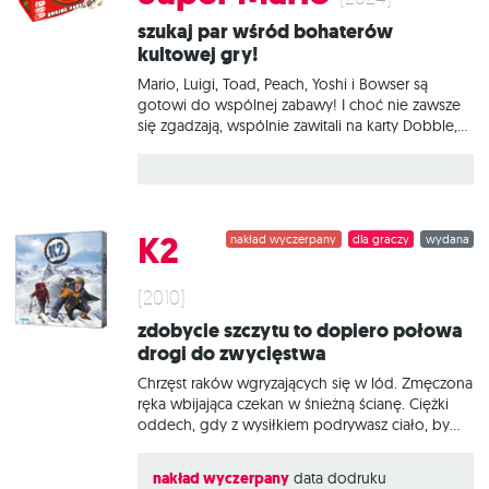
sportowych. Jednak gra wiąże się z aktywnością
Szukaj par wśród bohaterów
nie tylko z nazwy! Dzięki angażującym
kultowej gry!
mechanizmom opartym o refleks i zręczność,
Dobble świetnie wspierają trening
Mario, Luigi, Toad, Peach, Yoshi i Bowser są
spostrzegawczości i szybkości
gotowi do wspólnej zabawy! I choć nie zawsze
się zgadzają, wspólnie zawitali na karty Dobble,
by cieszyć najmłodszych i zachęcać ich do
rozwijania refleksu i spostrzegawczości. Na 55
okrągłych kartach znajdziemy zarówno kultowe
postacie, jak i charakterystyczne przedmioty. Czy
uda Ci się wypatrzyć identyczne obrazki zanim
K2
nakład wyczerpany
dla graczy
wydana
zrobią to przeciwnicy? Na czym to polega?
Spójrz na pierwszą kartę, którą trzymasz w ręku
oraz na tę, która leży na środku stołu. Znajdź na
(2010)
nich wspólny symbol, nazwij go i szybko
Zdobycie szczytu to dopiero połowa
pozbądź się swojej karty. Teraz następna! Tylko
drogi do zwycięstwa
nie zwątp, dwie dowolne karty zawsze łączy
Chrzęst raków wgryzających się w lód. Zmęczona
ręka wbijająca czekan w śnieżną ścianę. Ciężki
oddech, gdy z wysiłkiem podrywasz ciało, by
znów przesunąć się o pół metra w górę. Jeszcze
tylko 100... 50 metrów dzieli Cię od szczytu K2,
nakład wyczerpany
data dodruku
jednego z najtrudniejszych ośmiotysięczników.