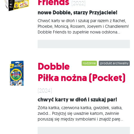
Friends
nie zwątp, dwie dowolne karty zawsze łączy
(2022)
jeden wspólny obrazek. W Dobble można grać
Nowe Dobble, starzy Przyjaciele!
na wiele sposobów, a 5 z nich jest
Chwyć karty w dłoń i szukaj par razem z Rachel,
Phoebe, Monicą, Rossem, Joeyem i Chandlerem!
Dobble Friends to zupełnie nowa odsłona
popularnej gry, w której liczy się
spostrzegawczość i refleks. Tym razem czeka na
Was seria 5 wyjątkowych wyzwań, w których 2
drużyny rywalizują ze sobą równocześnie. A
wszystko to w otoczeniu symboli znanych z
Dobble
rodzinne
produkt archiwalny
serialu „Przyjaciele”. Podstawowa zasada gry jest
niezwykle prosta: dowolne dwie karty z talii
Piłka nożna (Pocket)
Dobble zawsze łączy dokładnie jeden wspólny
symbol. Zadaniem graczy jest wypatrzenie go i
głośne nazwanie zanim zrobią to przeciwnicy! W
(2024)
zależności od aktualnie rozgrywanego wyzwania
Chwyć karty w dłoń i szukaj par!
będziemy starali się pozbyć swoich kart
Żółta kartka, czerwona kartka, gwizdek, siatka,
zwód… Przyjrzyj się uważnie kartom, zwinnie
poruszaj się między symbolami i znajdź parę
zanim zrobią to przeciwnicy! Dobble Piłka nożna
(Pocket) to nowa odsłona popularnej gry