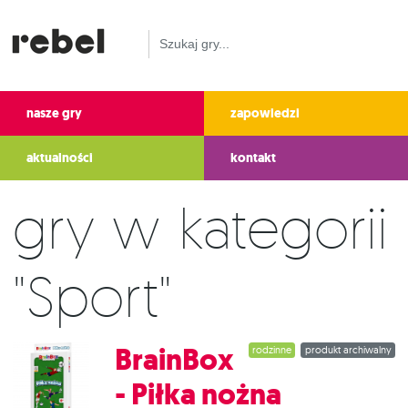
nasze gry
zapowiedzi
aktualności
kontakt
Gry w kategorii
"Sport"
BrainBox
rodzinne
produkt archiwalny
- Piłka nożna