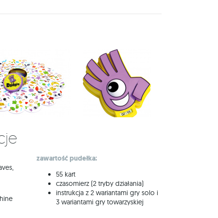
cje
zawartość pudełka:
aves,
55 kart
czasomierz (2 tryby działania)
instrukcja z 2 wariantami gry solo i
chine
3 wariantami gry towarzyskiej