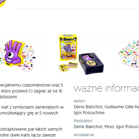
Ważne informa
pecjalnemu czasomierzowi oraz 5
 który pozwoli Ci zagrać aż na 10
liższymi.
autor:
Denis Blanchot, Guillaume Gille-N
5 kart z symbolami zamkniętych w
Igor Polouchine
, umożliwiający grę w 5 nowych
ilustrator:
Denis Blanchot, Peyo, Igor Polou
 odnajdywanie par takich samych
wydawca:
wolne dwie karty łączy zawsze