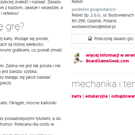
Rebel
zybciej znaleźć i nazwać. Zasady
ie z każdym, zawsze i wszędzie, a
podmiot gospodarczy:
 refleksu!
Rebel Sp. z o.o., ul. Budowlanych
80-298, Gdańsk, Poland,
ę grę?
wydawnictwo@rebel.pl
j karty. Wydaje się proste,
Przeczytaj zasady gry
ach są różnej wielkości,
ymi grafikami, co potrafi zmylić
więcej informacji w serwi
BoardGameGeek.com
. Żadna nie jest tak prosta i nie
 jest bardzo szybka,
zy starając się jakoś nazwać
Mechanika i t
graczy.
karty
|
edukacyjna
|
odnajdowan
rty. Okrągłe, mocne kartoniki
zy poważniejszymi tytułami, a do
 humor. Polecana dla osób w