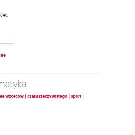
 64c,
sie
ematyka
ie wzorców
|
czasu rzeczywistego
|
sport
|