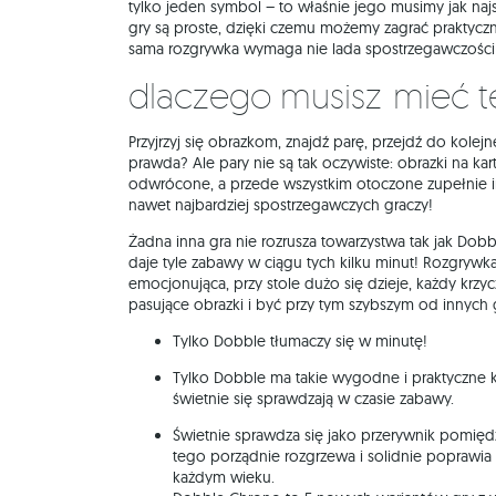
tylko jeden symbol – to właśnie jego musimy jak najs
gry są proste, dzięki czemu możemy zagrać praktyczn
sama rozgrywka wymaga nie lada spostrzegawczości i
Dlaczego musisz mieć t
Przyjrzyj się obrazkom, znajdź parę, przejdź do kolejne
prawda? Ale pary nie są tak oczywiste: obrazki na kart
odwrócone, a przede wszystkim otoczone zupełnie inn
nawet najbardziej spostrzegawczych graczy!
Żadna inna gra nie rozrusza towarzystwa tak jak Dobble
daje tyle zabawy w ciągu tych kilku minut! Rozgrywka
emocjonująca, przy stole dużo się dzieje, każdy krzyc
pasujące obrazki i być przy tym szybszym od innych 
Tylko Dobble tłumaczy się w minutę!
Tylko Dobble ma takie wygodne i praktyczne ka
świetnie się sprawdzają w czasie zabawy.
Świetnie sprawdza się jako przerywnik pomięd
tego porządnie rozgrzewa i solidnie poprawia
każdym wieku.