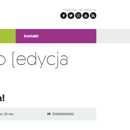
znajdziesz nas także na:
kontakt
 (edycja
m!
ok. 30 min.
3558380056812