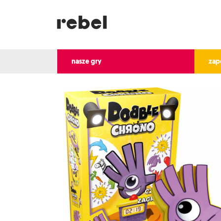
nasze gry
zap