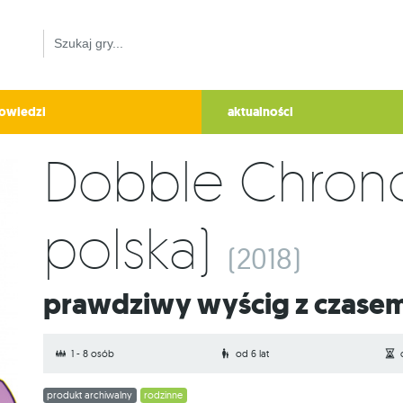
owiedzi
aktualności
Dobble Chrono
polska)
(2018)
Prawdziwy wyścig z czase
1 - 8 osób
od 6 lat
produkt archiwalny
rodzinne