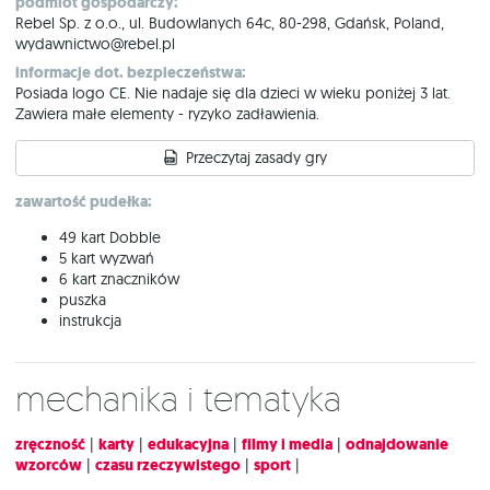
podmiot gospodarczy:
Rebel Sp. z o.o., ul. Budowlanych 64c, 80-298, Gdańsk, Poland,
wydawnictwo@rebel.pl
informacje dot. bezpieczeństwa:
Posiada logo CE. Nie nadaje się dla dzieci w wieku poniżej 3 lat.
Zawiera małe elementy - ryzyko zadławienia.
Przeczytaj zasady gry
zawartość pudełka:
49 kart Dobble
5 kart wyzwań
6 kart znaczników
puszka
instrukcja
Mechanika i tematyka
zręczność
|
karty
|
edukacyjna
|
filmy i media
|
odnajdowanie
wzorców
|
czasu rzeczywistego
|
sport
|