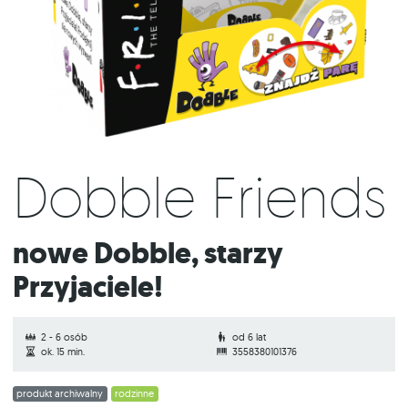
Dobble Friends
Nowe Dobble, starzy
Przyjaciele!
2 - 6 osób
od 6 lat
ok. 15 min.
3558380101376
produkt archiwalny
rodzinne