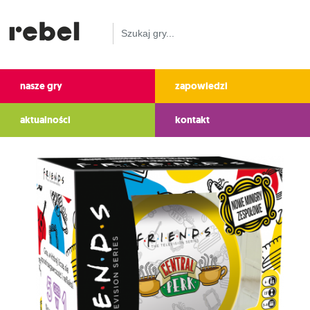
nasze gry
zapowiedzi
aktualności
kontakt