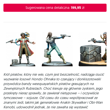
Sugerowana cena detaliczna:
199,95
zł
Król piratów, który nie wie, czym jest bezczelność, nadciąga rzucić
wyzwanie losowi! Hondo Ohnaka to czarujący i donkiszotowski
przywódca bandy weequayańskich piratów grasujących na
Zewnętrznych Rubieżach. Choć kieruje się głównie zyskiem, jego
przekręty nieraz sprawiły, że zawierał nietypowe – i oczywiście
tymczasowe – sojusze. Od czasu do czasu współpracował ze
znanymi Jedi, takimi jak generałowie Anakin Skywalker i Obi-Wan
Kenobi, udowodnił jednak, że nie zawaha się wystawić