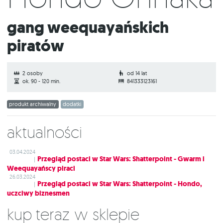
Gang weequayańskich
piratów
2 osoby
od 14 lat
ok. 90 - 120 min.
841333123161
produkt archiwalny
dodatki
Aktualności
03.04.2024
Przegląd postaci w Star Wars: Shatterpoint - Gwarm i
|
Weequayańscy piraci
26.03.2024
Przegląd postaci w Star Wars: Shatterpoint - Hondo,
|
uczciwy biznesmen
Kup teraz w sklepie