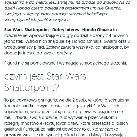
sojuszników do wiatru, jeśli staną mu na drodze do zysków. Na co
dzień Hondo często polega na przytomnym umyśle Gwarma,
swojego zastępcy, który pomaga utrzymać hałaśliwych
weequayańskich piratów w ryzach.
Star Wars: Shatterpoint - Dobry interes - Hondo Ohnaka
to
rozszerzenie wprowadzające do gry oddział złożony z 4 nowych
jednostek. Wśród nich znajduje się Hondo Ohnaka, Gwarm oraz 2
weequayańscy piraci. Zestaw zawiera wszystko, co niezbędne, by
dodać jednostki do swojej drużyny.
Figurki nie są pomalowane i wymagają samodzielnego złożenia.
Czym jest Star Wars:
Shatterpoint?
To pojedynkowa gra figurkowa dla 2 osób, w której przejmujemy
kontrolę nad kultowymi postaciami z galaktyki Star Wars i ich
sojusznikami, walcząc ze sobą o to, kto pierwszy osiągnie cele
misji. Zbuduj swoją drużynę, rzuć wyzwanie przeciwnikom i
rozegraj mnóstwo ekscytujących bitew, które przesądzą o losach
galaktyki! Pamiętaj, że najlepsi dowódcy to ci, którzy szybko
przystosowują się do sytuacji pośród chaosu bitwy i korzystają z