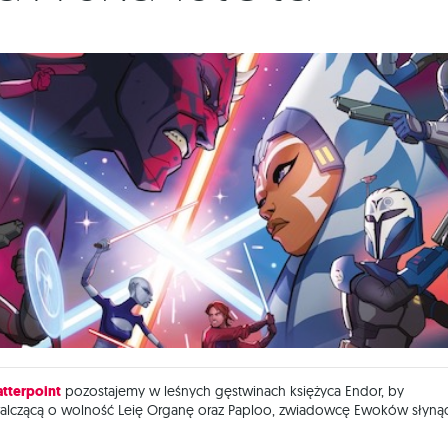
atterpoint
pozostajemy w leśnych gęstwinach księżyca Endor, by
alczącą o wolność Leię Organę oraz Paploo, zwiadowcę Ewoków słyną