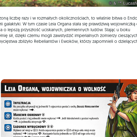
zoną liczbę razy i w rozmaitych okolicznościach, to właśnie bitwa o Endo
i galaktyki. W tym czasie Leia Organa stała się prawdziwą wojowniczką
ia o lepszą przyszłość uciskanych, plemiennych ludów. Stając u boku
 sił, dzięki czemu mogli zawstydzić imperialnych żołnierzy cieszących
cięstwa zbliżyło Rebeliantów i Ewoków, którzy zapomnieli o dzielących