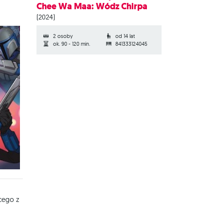
Chee Wa Maa: Wódz Chirpa
(2024)
2 osoby
od 14 lat
ok. 90 - 120 min.
841333124045
cego z