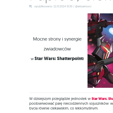
opublikowano: 22.01.2024 10:30 / @aktualnosci
Mocne strony i synergie
zwiadowców
Star
Wars: Shatterpoint
w
!
W dzisiejszym przeglądzie jednostek w
Star Wars: Sh
poobserwować parę niecodziennych sojuszników: w
bycia równie ciekawskim, co lekkomyślnym.