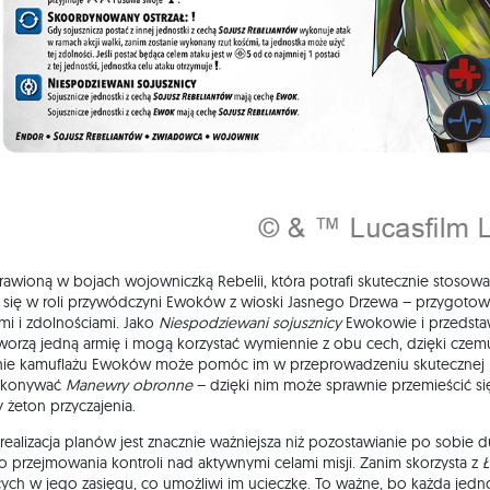
prawioną w bojach wojowniczką Rebelii, która potrafi skutecznie stosow
dza się w roli przywódczyni Ewoków z wioski Jasnego Drzewa – przygot
ami i zdolnościami. Jako
Niespodziewani sojusznicy
Ewokowie i przedstaw
orzą jedną armię i mogą korzystać wymiennie z obu cech, dzięki czem
stanie kamuflażu Ewoków może pomóc im w przeprowadzeniu skutecznej
wykonywać
Manewry obronne
– dzięki nim może sprawnie przemieścić si
 żeton przyczajenia.
ealizacja planów jest znacznie ważniejsza niż pozostawianie po sobie d
 do przejmowania kontroli nad aktywnymi celami misji. Zanim skorzysta z
ch w jego zasięgu, co umożliwi im ucieczkę. To ważne, bo każda jedno