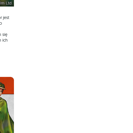
r jest
 o
 się
 ich