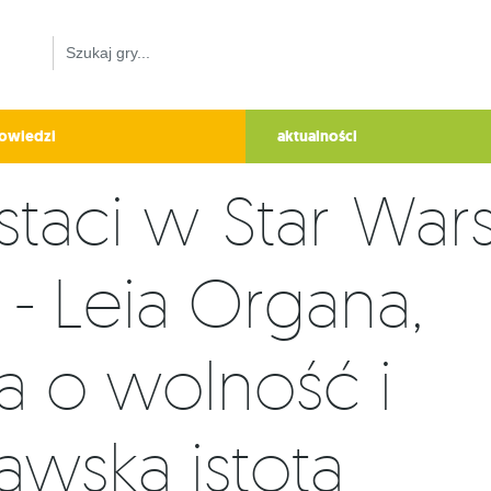
owiedzi
aktualności
taci w Star Wars
 - Leia Organa,
 o wolność i
awska istota