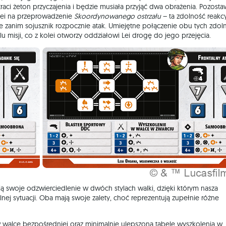
traci żeton przyczajenia i będzie musiała przyjąć dwa obrażenia. Pozost
Lei na przeprowadzenie
Skoordynowanego ostrzału
– ta zdolność reakc
ze zanim sojusznik rozpocznie atak. Umiejętne połączenie obu tych zdol
 misji, co z kolei otworzy oddziałowi Lei drogę do jego przejęcia.
ją swoje odzwierciedlenie w dwóch stylach walki, dzięki którym nasza
j sytuacji. Oba mają swoje zalety, choć reprezentują zupełnie różne
 walce bezpośredniej oraz minimalnie ulepszoną tabelę wyszkolenia w