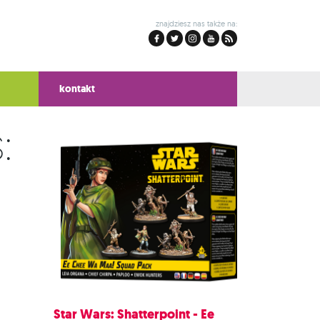
znajdziesz nas także na:
kontakt
:
Star Wars: Shatterpoint - Ee