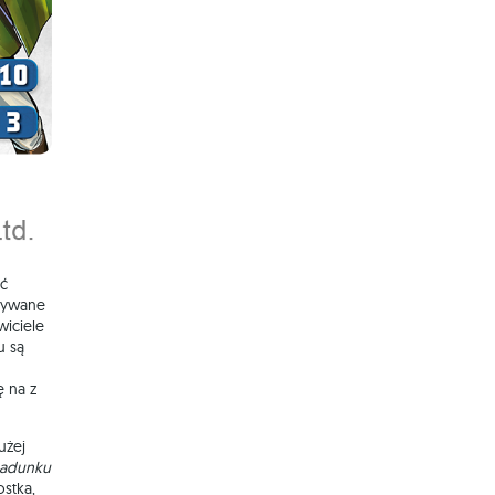
ać
owywane
iciele
u są
ę na z
użej
Ładunku
stka,