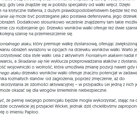
ji, gdy Leia znajdzie się w pobliżu specjalisty od walki wręcz. Dzięki
e na krytyczne trafienia, z dużym prawdopodobieństwem będzie też m
anie się
może być postrzegane jako postawa defensywna, jego drzew
 obrażeń. Dodatkowo stosunkowo wcześnie znajdziemy tam takie możli
enie czy rozbrojenie go. Drzewko wyników walki oferuje też dwie szans
lejną szansę na przemieszczenie się.
rontalnego ataku
, który premiuje walkę dystansową, oferując zwiększoną
awaniu obrażeń wyrażony w opcjach na drzewku wyników walki. Warto j
rzystywać oba style walki: Leia z aktywnym
Frontalnym atakiem
nadal 
warciu, a
Skradanie się
nie wyklucza przeprowadzania ataków z dystansu
ość wojowniczki o wolność, która umożliwia zmianę pozycji nawet gdy 
lnego ataku
drzewko wyników walki oferuje znaczny potencjał w zadaw
nika rozmaitych stanów: od zagrożenia, poprzez zmęczenie, aż do
orzystania ze zdolności aktywacyjnej – w przypadku Lei jedną z nich j
 może okazać się dla wrogów śmiertelnie niebezpieczne.
ć, że pełnię swojego potencjału będzie mogła wykorzystać, stając na 
ie oczywiście jej przyjaciel Wicket, jednak dziś chcielibyśmy zaprop
tę o imieniu Paploo.