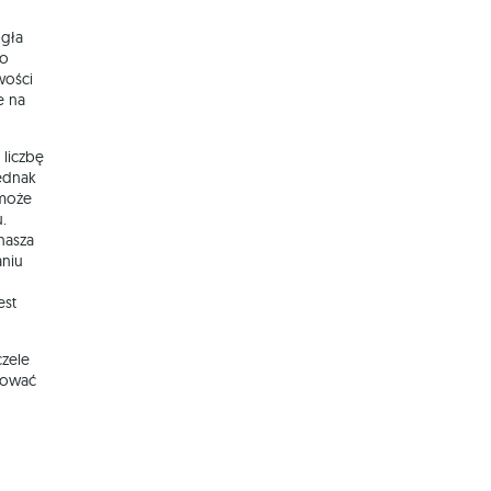
ogła
ko
wości
e na
 liczbę
ednak
może
.
nasza
aniu
est
czele
onować