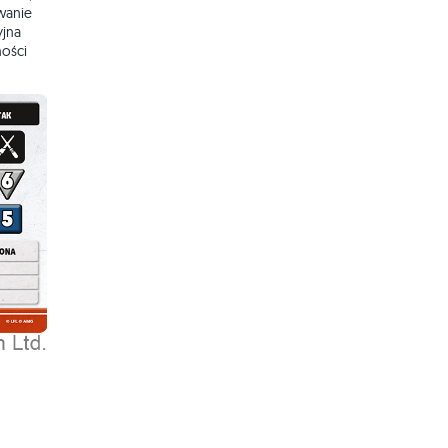
awanie
yjna
ności