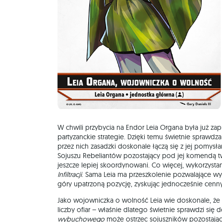
W chwili przybycia na Endor Leia Organa była już za
partyzanckie strategie. Dzięki temu świetnie spraw
przez nich zasadzki doskonale łączą się z jej pomysł
Sojuszu Rebeliantów pozostający pod jej komendą tw
jeszcze lepiej skoordynowani. Co więcej, wykorzy
Infiltracji
. Sama Leia ma przeszkolenie pozwalające 
góry upatrzoną pozycję, zyskując jednocześnie cenny
Jako wojowniczka o wolność Leia wie doskonale, że r
liczby ofiar – właśnie dlatego świetnie sprawdzi się
wybuchowego
może ostrzec sojuszników pozostający