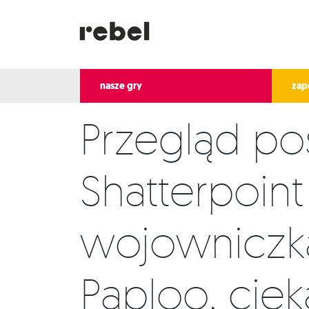
nasze gry
zap
Przegląd pos
Shatterpoint
wojowniczka
Paploo, ciek