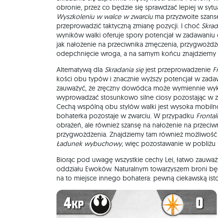
obronie, przez co będzie się sprawdzać lepiej w sytuac
Wyszkoleniu w walce w zwarciu
ma przyzwoite szans
przeprowadzić taktyczną zmianę pozycji. I choć
Skrad
wyników walki oferuje spory potencjał w zadawaniu
jak nałożenie na przeciwnika zmęczenia, przygwożdż
odepchnięcie wroga, a na samym końcu znajdziemy ko
Alternatywą dla
Skradania się
jest przeprowadzenie
F
kości obu typów i znacznie wyższy potencjał w zad
zauważyć, że zręczny dowódca może wymiennie wyko
wyprowadzać stosunkowo silne ciosy pozostając w z
Cechą wspólną obu stylów walki jest wysoka mobiln
bohaterka pozostaje w zwarciu. W przypadku
Fronta
obrażeń, ale również szansę na nałożenie na przeciw
przygwożdżenia. Znajdziemy tam również możliwość sk
Ładunek wybuchowy
, więc pozostawanie w pobliżu
Biorąc pod uwagę wszystkie cechy Lei, łatwo zauważy
oddziału Ewoków. Naturalnym towarzyszem broni będz
na to miejsce innego bohatera: pewną ciekawską isto