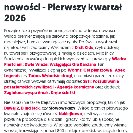
Nowości - Pierwszy kwartał
2026
Początek roku przyniósł imponującą różnorodność nowości.
Wśród premier znajdą się zarówno propozycje rodzinne, jak i
mocniejsze, bardziej wymagające tytuły. Do świata wyobraźni
najmłodszych zaprosimy Was razem z
Dixit Kids
, czyli odsłoną
kultowej serii przygotowanej z myślą o dzieciach. Miłośnicy
Śródziemia powrócą do epickich wydarzeń za sprawą gry
Władca
Pierścieni: Dwie Wieże: Wciągająca Gra Karciana
. Fani
dynamicznej rywalizacji sięgną po
Worms: Gra planszowa
,
Apex
Legends
czy
Turbo: Wyboiste drogi
, natomiast gracze szukający
strategicznych wyzwań otrzymają dodatek
SETI: Poszukiwania
pozaziemskich cywilizacji - Agencje kosmiczne
oraz dodatek
Zaginiona wyspa Arnak: Kręte ścieżki
.
Nie zabraknie także lżejszych i imprezowych propozycji, takich jak
Dawaj 2
,
Blind Jack
, czy
Słowowskazy
. Wśród premier pierwszego
kwartału znajdzie się również
Naklejkowo
, czyli wyjątkowo
przytulna propozycja dla rodzin i graczy, którzy lubią spokojne,
narracyjne doświadczenia. W tej grze wspólnie zbudujemy własną
wioskę, korzystając z ponad 800 naklejek przedstawiających domy,