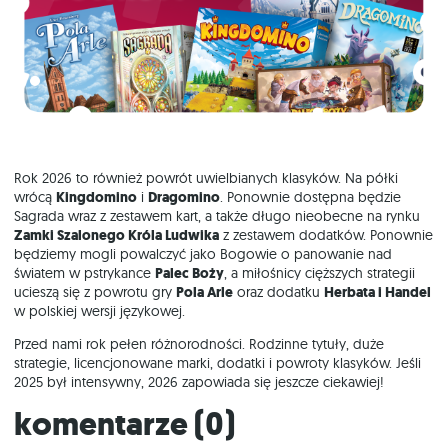
Rok 2026 to również powrót uwielbianych klasyków. Na półki
wrócą
Kingdomino
i
Dragomino
. Ponownie dostępna będzie
Sagrada wraz z zestawem kart, a także długo nieobecne na rynku
Zamki Szalonego Króla Ludwika
z zestawem dodatków. Ponownie
będziemy mogli powalczyć jako Bogowie o panowanie nad
światem w pstrykance
Palec Boży
, a miłośnicy cięższych strategii
ucieszą się z powrotu gry
Pola Arle
oraz dodatku
Herbata i Handel
w polskiej wersji językowej.
Przed nami rok pełen różnorodności. Rodzinne tytuły, duże
strategie, licencjonowane marki, dodatki i powroty klasyków. Jeśli
2025 był intensywny, 2026 zapowiada się jeszcze ciekawiej!
Komentarze (
0
)