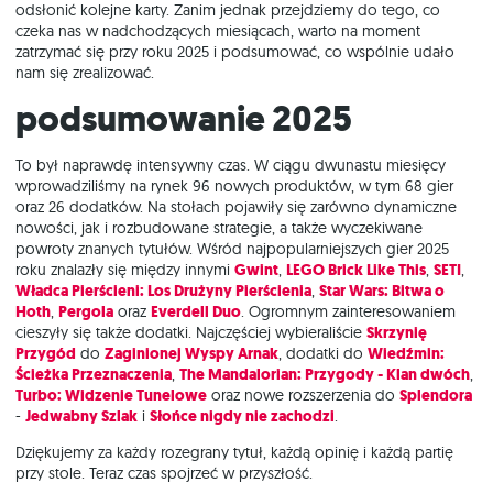
odsłonić kolejne karty. Zanim jednak przejdziemy do tego, co
czeka nas w nadchodzących miesiącach, warto na moment
zatrzymać się przy roku 2025 i podsumować, co wspólnie udało
nam się zrealizować.
Podsumowanie 2025
To był naprawdę intensywny czas. W ciągu dwunastu miesięcy
wprowadziliśmy na rynek 96 nowych produktów, w tym 68 gier
oraz 26 dodatków. Na stołach pojawiły się zarówno dynamiczne
nowości, jak i rozbudowane strategie, a także wyczekiwane
powroty znanych tytułów. Wśród najpopularniejszych gier 2025
roku znalazły się między innymi
Gwint
,
LEGO Brick Like This
,
SETI
,
Władca Pierścieni: Los Drużyny Pierścienia
,
Star Wars: Bitwa o
Hoth
,
Pergola
oraz
Everdell Duo
. Ogromnym zainteresowaniem
cieszyły się także dodatki. Najczęściej wybieraliście
Skrzynię
Przygód
do
Zaginionej Wyspy Arnak
, dodatki do
Wiedźmin:
Ścieżka Przeznaczenia
,
The Mandalorian: Przygody - Klan dwóch
,
Turbo: Widzenie Tunelowe
oraz nowe rozszerzenia do
Splendora
-
Jedwabny Szlak
i
Słońce nigdy nie zachodzi
.
Dziękujemy za każdy rozegrany tytuł, każdą opinię i każdą partię
przy stole. Teraz czas spojrzeć w przyszłość.