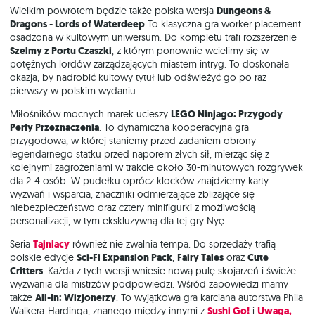
Wielkim powrotem będzie także polska wersja
Dungeons &
Dra
gons - Lords of Waterdeep
To klasyczna gra worker placement
osadzona w kultowym uniwersum. Do kompletu trafi rozszerzenie
Szelmy z Portu Czaszki
, z którym ponownie wcielimy się w
potężnych lordów zarządzających miastem intryg. To doskonała
okazja, by nadrobić kultowy tytuł lub odświeżyć go po raz
pierwszy w polskim wydaniu.
Miłośników mocnych marek ucieszy
LEGO Ninjago: Przygody
Perły Przeznaczenia
. To dynamiczna kooperacyjna gra
przygodowa, w której staniemy przed zadaniem obrony
legendarnego statku przed naporem złych sił, mierząc się z
kolejnymi zagrożeniami w trakcie około 30-minutowych rozgrywek
dla 2-4 osób. W pudełku oprócz klocków znajdziemy karty
wyzwań i wsparcia, znaczniki odmierzające zbliżające się
niebezpieczeństwo oraz cztery minifigurki z możliwością
personalizacji, w tym ekskluzywną dla tej gry Nyę.
Seria
Tajniacy
również nie zwalnia tempa. Do sprzedaży trafią
polskie edycje
Sci-Fi Expansion Pack
,
Fairy Tales
oraz
Cute
Critters
. Każda z tych wersji wniesie nową pulę skojarzeń i świeże
wyzwania dla mistrzów podpowiedzi. Wśród zapowiedzi mamy
także
All-In: Wizjonerzy
. To wyjątkowa gra karciana autorstwa Phila
Walkera-Hardinga, znanego między innymi z
Sushi Go!
i
Uwaga,