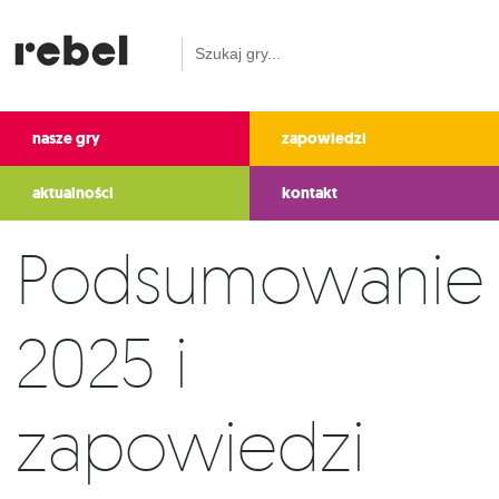
nasze gry
zapowiedzi
aktualności
kontakt
Podsumowanie
2025 i
zapowiedzi