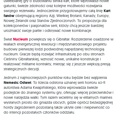
uwielbianej gry o budowaniu silnika kart, które wprowadzi nowe
gatunki, świeże zdolności oraz kolejne możliwości rozwijania
swojego rezerwatu. Jednocześnie przygotowujemy całą linię
Kart
fanów
obejmującą regiony Azji, Wielkiej Brytanii, Kanady, Europy,
Nowej Zelandii oraz Stanów Zjednoczonych. To propozycja dla
kolekcjonerów i pasjonatów serii, którzy chcą jeszcze bardziej
urozmaicić swoje partie i odkrywać nowe kombinacje.
Świat
Nucleum
powiększy się o Gibraltar. Rozszerzenie osadzone w
realiach energetycznej rewolucji i międzynarodowego projektu
budowy pierwszej łodzi podwodnej napędzanej technologią
nucleum. Gracze będą rozwijać infrastrukturę po obu stronach
Cieśniny Gibraltarskiej, wznosić nowe, unikalne konstrukcje i
realizować militarne kontrakty, mierząc się z jeszcze większą presją
strategicznych decyzji.
Jednym z najmocniejszych punktów roku będzie bez wątpienia
Nemesis: Odwet
. To trzecia odsłona uznanej serii horroru sci-fi
autorstwa Adama Kwapińskiego, która wprowadza świeże
podejście do znanego systemu gry, oferując więcej przeciwników i
nowe narzędzia walki. Tym razem wcielimy się w elitarnych marines
wysłanych prosto do gniazda obcych, gdzie oprócz bezwzględnej
hordy zagrożeniem pozostaną także ukryte cele i niepewność co
do intencji pozostałych członków oddziału.