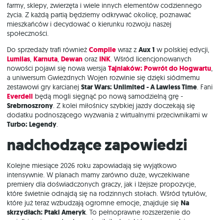
farmy, sklepy, zwierzęta i wiele innych elementów codziennego
życia. Z każdą partią będziemy odkrywać okolicę, poznawać
mieszkańców i decydować o kierunku rozwoju naszej
społeczności.
Do sprzedaży trafi również
Compile
wraz z
Aux 1
w polskiej edycji,
Lumilas
,
Karnuta
,
Dewan
oraz
INK
. Wśród licencjonowanych
nowości pojawi się nowa wersja
Tajniaków: Powrót do Hogwartu
,
a uniwersum Gwiezdnych Wojen rozwinie się dzięki siódmemu
zestawowi gry karcianej
Star Wars: Unlimited - A Lawless Time
. Fani
Everdell
będą mogli sięgnąć po nową samodzielną grę -
Srebrnoszrony
. Z kolei miłośnicy szybkiej jazdy doczekają się
dodatku podnoszącego wyzwania z wirtualnymi przeciwnikami w
Turbo: Legendy
.
Nadchodzące zapowiedzi
Kolejne miesiące 2026 roku zapowiadają się wyjątkowo
intensywnie. W planach mamy zarówno duże, wyczekiwane
premiery dla doświadczonych graczy, jak i lżejsze propozycje,
które świetnie odnajdą się na rodzinnych stołach. Wśród tytułów,
które już teraz wzbudzają ogromne emocje, znajduje się
Na
skrzydłach: Ptaki Ameryk
. To pełnoprawne rozszerzenie do