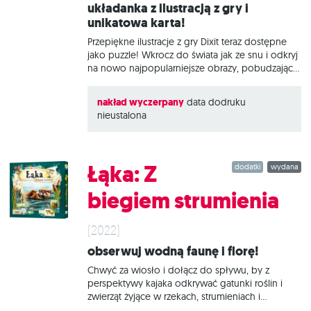
Układanka z ilustracją z gry i
unikatowa karta!
Przepiękne ilustracje z gry Dixit teraz dostępne
jako puzzle! Wkrocz do świata jak ze snu i odkryj
na nowo najpopularniejsze obrazy, pobudzające
wyobraźnię graczy na całym świecie. W pudełku
oprócz puzzli znajdziesz unikatową kartę do gry
nakład wyczerpany
data dodruku
Dixit, niedostępną w żadnym innym zestawie.
nieustalona
Dixit: Puzzle - Escape to wysokiej jakości puzzle
złożone z 500 elementów, które po złożeniu
dają obraz o wymiarach 34x48 cm. Autorką
ilustracji jest Marina Coudray, francuska
Łąka: Z
dodatki
wydana
ilustratorka, która stworzyła grafiki dla dodatku
Dixit 7: Wizje. Czym jest Dixit? To narracyjna gra
biegiem strumienia
karciana, w której wymyślamy i odgadujemy
skojarzenia do wieloznacznych, bogato
ilustrowanych kart. W każdej rundzie jedna z
(2022)
osób
Obserwuj wodną faunę i florę!
Chwyć za wiosło i dołącz do spływu, by z
perspektywy kajaka odkrywać gatunki roślin i
zwierząt żyjące w rzekach, strumieniach i
jeziorach. Uważnie obserwuj otoczenie, a może