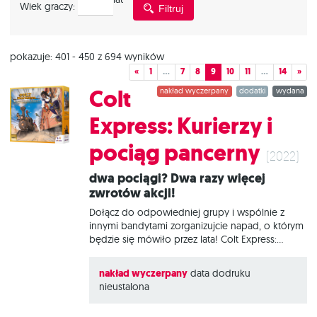
Wiek graczy:
Filtruj
graczy
pokazuje: 401 - 450 z 694 wyników
«
1
…
7
8
9
10
11
…
14
»
Colt
nakład wyczerpany
dodatki
wydana
Express: Kurierzy i
pociąg pancerny
(2022)
Dwa pociągi? Dwa razy więcej
zwrotów akcji!
Dołącz do odpowiedniej grupy i wspólnie z
innymi bandytami zorganizujcie napad, o którym
będzie się mówiło przez lata! Colt Express:
Kurierzy i pociąg pancerny to rozszerzenie
wprowadzające wariant drużynowy (z motywem
nakład wyczerpany
data dodruku
zdrajcy lub bez niego) – dzięki niemu do
nieustalona
wspólnej, szalonej zabawy może zasiąść aż 8
osób! W tym dodatku zamiast rabować na