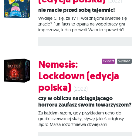
(2022)
na fotel kierowcy uczestniczącego w
Nie macie przed sobą tajemnic!
chaotycznych wyścigach z lat 60. Jej główny
mechanizm to proste i intuicyjne zarządzanie
Wydaje Ci się, że Ty i Twoi znajomi świetnie się
kartami.
znacie? Fun facts to oparta na współpracy gra
imprezowa, która pozwoli Wam to sprawdzić! W
każdej turze odczytujecie na głos dość osobiste
pytanie, na które odpowiadacie, wpisując na
strzałkę pewną liczbę. Spróbujcie zgadnąć, jak
odpowiedzieli pozostali gracze, i ułóżcie swoje
odpowiedzi w kolejności rosnącej. Następnie
Nemesis:
ekspert
wydana
odkryjcie je i sprawdźcie, czy mieliście rację! Na
czym to polega? Każda rozgrywka to 8 kart
Lockdown (edycja
pytań, które pozwolą Wam ustalić, a później
pobijać osobiste rekordy! W każdej turze
polska)
będziecie odpowiadali na jedno pytanie według
(2022)
poniższego schematu: Pierwszy gracz dobiera
Czy w obliczu nadciągającego
kartę i odczytuje jej treść
horroru zaufasz swoim towarzyszom?
Za każdym razem, gdy przykładam ucho do
grudki czerwonej skały, słyszę jakieś odgłosy.
Jądro Marsa rozbrzmiewa dźwiękami
przepełnionymi głodem i wściekłością. Wkrótce