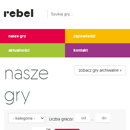
nasze gry
zapowiedzi
aktualności
kontakt
Nasze
zobacz gry archiwalne »
gry
Kategoria
od
do
Liczba graczy:
-
Wiek
lat