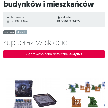
budynków i mieszkańców
1 - 4 osoby
od 18 lat
ok. 120 - 150 min.
5904292004027
wydana
dodatki
Kup teraz w sklepie
Sugerowana cena detaliczna:
364,95
zł