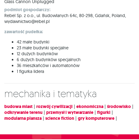
Glass Cannon Unplugged
podmiot gospodarczy:
Rebel Sp. z o.o., ul. Budowlanych 64c, 80-298, Gdańsk, Poland,
wydawnictwo@rebel.pl
zawartość pudełka:
42 małe budynki
23 małe budynki specjalne
12 dużych budynków
6 dużych budynków specjalnych
36 mieszkańców i automatonów
1 figurka lidera
Mechanika i tematyka
budowa miast
|
rozwój cywilizacji
|
ekonomiczna
|
środowisko
|
odkrywanie terenu
|
przemysł i wytwarzanie
|
figurki
|
modularna plansza
|
science fiction
|
gry komputerowe
|