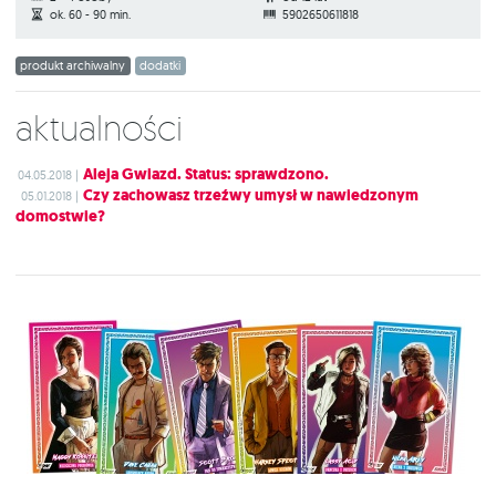
ok. 60 - 90 min.
5902650611818
produkt archiwalny
dodatki
Aktualności
Aleja Gwiazd. Status: sprawdzono.
04.05.2018 |
Czy zachowasz trzeźwy umysł w nawiedzonym
05.01.2018 |
domostwie?