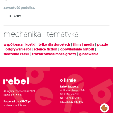
zawartość pudełka:
karty
Mechanika i tematyka
współpraca
|
kostki
|
tylko dla dorosłych
|
filmy i media
|
puzzle
|
odgrywanie ról
|
science fiction
|
opowiadanie historii
|
śledzenie czasu
|
zróżnicowane moce graczy
|
głosowanie
|
O firmie
Rebel Sp. z o.o.
ul. Budowlanych 64c
All rights reserved © 2019
80-298 Gdańsk
Rebel Sp. z o.o.
NIP: 9571068214
Powered by
XPECT.pl
REGON: 221833849
software solutions
Zarządzaj
preferencjami
cookies