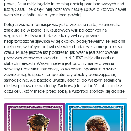
pewni, że ta misja będzie integralną częścią prac badawczych nad
istotą Czasu i że dzięki niej poznamy naturę spraw, o których nawet
wam się nie śniło. Ale o tym nieco później.
Kolejna ważna informacja: wszystko wskazuje na to, że anomalia
znajduje się w jednej z luksusowych willi położonych na
wzgórzach Hollywood. Nasze skany wykryły pewne
nadprzyrodzone zjawiska w tej okolicy; podejrzewamy, że jest ona
miejscem, w którym pojawia się wielu badaczy z tamtego okresu
czasu. Muszę jeszcze raz podkreślić, jak ważne jest zachowanie
przez was zdrowego rozsądku - to NIE JEST misja dla osób o
słabych nerwach. Waszym celem jest podtrzymanie otwarcia
szczeliny i zbieranie informacji, to wszystko. Spotkacie dziwne
zjawiska: nagłe spadki temperatur czy obiekty poruszające się
samodzielnie. Ale bądźcie uważni, agenci, bo waszym zadaniem
nie jest polowanie na duchy. Zachowajcie czujność i nie traćcie z
oczu celu, który macie przed sobą, a wszystko skończy się dobrze.