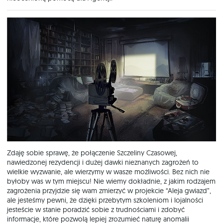
Zdaję sobie sprawę, że połączenie Szczeliny Czasowej,
nawiedzonej rezydencji i dużej dawki nieznanych zagrożeń to
wielkie wyzwanie, ale wierzymy w wasze możliwości. Bez nich nie
byłoby was w tym miejscu! Nie wiemy dokładnie, z jakim rodzajem
zagrożenia przyjdzie się wam zmierzyć w projekcie “Aleja gwiazd”,
ale jesteśmy pewni, że dzięki przebytym szkoleniom i lojalności
jesteście w stanie poradzić sobie z trudnościami i zdobyć
informacje, które pozwolą lepiej zrozumieć naturę anomalii