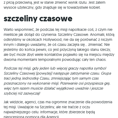
z płcią przeciwną, jest w stanie zmienić wynik rzutu. Jest zatem
wysoce użyteczny, gdy znajduje się w towarzystwie kobiet.
Szczeliny czasowe
Warto wspomnieć, że podczas tej misji napotkacie coś, z czym nie
mieliście jak dotąd do czynienia: Szczeliny Czasowe. Anomalii, którą
odkryliśmy w okolicach Hollywood, nie da się porównać z niczym
innym i dlatego uważamy, że oś czasu zaczęła się… zmieniać. Nie
jesteśmy do końca pewni, co jest przyczyną takiego stanu rzeczy,
ale być może zbyt wiele kontaktów pojawiło się na miejscu między
dwoma momentami temporalnymi powodując cały ten chaos.
Podczas tej misji, gdy jeden lub więcej graczy napotka symbol
Szczeliny Czasowej (powyżej) następuje zatrzymanie czasu. Grupa
traci jedną Jednostkę Czasu, zmniejszając tym samym czas
przeznaczony na wykonanie misji. Przerwanie osi przyspiesza grę,
więc tym razem musicie działać wyjątkowo uważnie i jeszcze
szybciej niż zazwyczaj!
Jak widzicie, agenci, czas ma ogromne znaczenie dla powodzenia
tej misji. Uważajcie na Szczeliny, ale nie traćcie z oczu
najważniejszego celu: informacje, które zbierzecie będą
nieocenioną pomocą dla Agencji.