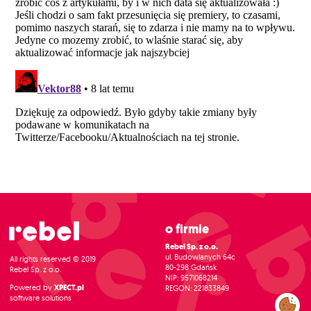
O firmie
Rebel Sp. z o.o.
ul. Budowlanych 64c
All rights reserved © 2019
80-298 Gdańsk
Rebel Sp. z o.o.
NIP: 9571068214
Powered by
XPECT.pl
REGON: 221833849
software solutions
Zarządzaj
preferencjami
cookies