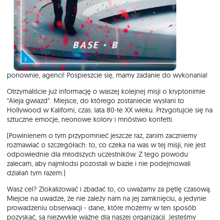
ponownie, agenci! Pospieszcie się, mamy zadanie do wykonania!
Otrzymaliście już informację o waszej kolejnej misji o kryptonimie
“Aleja gwiazd”. Miejsce, do którego zostaniecie wysłani to
Hollywood w Kaliforni, czas: lata 80-te XX wieku. Przygotujcie się na
sztuczne emocje, neonowe kolory i mnóstwo konfetti.
(Powinienem o tym przypomnieć jeszcze raz, zanim zaczniemy
rozmawiać o szczegółach: to, co czeka na was w tej misji, nie jest
odpowiednie dla młodszych uczestników. Z tego powodu
zalecam, aby najmłodsi pozostali w bazie i nie podejmowali
działań tym razem.)
Wasz cel? Zlokalizować i zbadać to, co uważamy za pętlę czasową.
Miejcie na uwadze, że nie zależy nam na jej zamknięciu, a jedynie
prowadzeniu obserwacji - dane, które możemy w ten sposób
pozyskać, są niezwykle ważne dla naszej organizacji. Jesteśmy