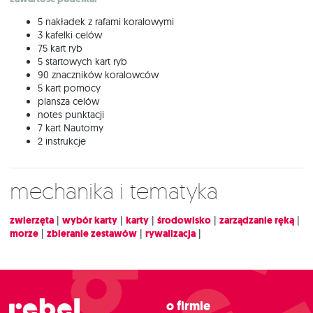
5 nakładek z rafami koralowymi
3 kafelki celów
75 kart ryb
5 startowych kart ryb
90 znaczników koralowców
5 kart pomocy
plansza celów
notes punktacji
7 kart Nautomy
2 instrukcje
Mechanika i tematyka
zwierzęta
|
wybór karty
|
karty
|
środowisko
|
zarządzanie ręką
|
morze
|
zbieranie zestawów
|
rywalizacja
|
O firmie