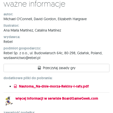
Ważne informacje
autor:
Michael O'Connell, David Gordon, Elizabeth Hargrave
ilustrator:
Ana María Martínez, Catalina Martínez
wydawca:
Rebel
podmiot gospodarczy:
Rebel Sp. z o.o., ul. Budowlanych 64c, 80-298, Gdańsk, Poland,
wydawnictwo@rebel.pl
Przeczytaj zasady gry
dodatkowe pliki do pobrania:
Nautoma_Na-dnie-morza-Rekiny-i-rafy.pdf
więcej informacji w serwisie BoardGameGeek.com
zawartość pudełka: