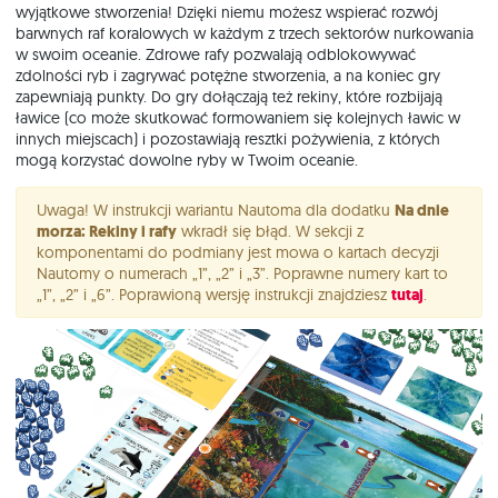
wyjątkowe stworzenia! Dzięki niemu możesz wspierać rozwój
barwnych raf koralowych w każdym z trzech sektorów nurkowania
w swoim oceanie. Zdrowe rafy pozwalają odblokowywać
zdolności ryb i zagrywać potężne stworzenia, a na koniec gry
zapewniają punkty. Do gry dołączają też rekiny, które rozbijają
ławice (co może skutkować formowaniem się kolejnych ławic w
innych miejscach) i pozostawiają resztki pożywienia, z których
mogą korzystać dowolne ryby w Twoim oceanie.
Uwaga! W instrukcji wariantu Nautoma dla dodatku
Na dnie
morza: Rekiny i rafy
wkradł się błąd. W sekcji z
komponentami do podmiany jest mowa o kartach decyzji
Nautomy o numerach „1”, „2” i „3”. Poprawne numery kart to
„1”, „2” i „6”. Poprawioną wersję instrukcji znajdziesz
tutaj
.