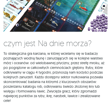
Czym jest Na dnie morza?
To strategiczna gra karciana, w której wcielamy się w badaczy
poznających wodną faunę i zanurzających się w kolejne warstwy
mórz i oceanów: od wielobawnej płycizny, przez strefę mroku, aż
po pogrążone w całkowitych ciemnościach głębiny. Ryby, które
odkrywamy w ciągu 4 tygodni, przynoszą nam korzyści podczas
kolejnych zanurzeń. Każdy dostępny sektor nurkowania pozwala
skoncentrować badania na którymś z kluczowych obszarów:
poszerzaniu katalogu ryb, odkrywaniu świeżo złożonej ikry lub
wylęgu i formowaniu ławic. Zwycięża gracz, który zgromadzi
najwięcej punktów za ryby, ikrę, narybek, ławice i zrealizowane
cele!