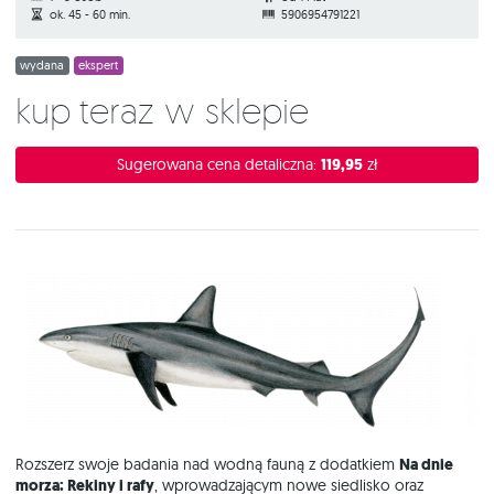
ok. 45 - 60 min.
5906954791221
wydana
ekspert
Kup teraz w sklepie
Sugerowana cena detaliczna:
119,95
zł
Rozszerz swoje badania nad wodną fauną z dodatkiem
Na dnie
morza: Rekiny i rafy
, wprowadzającym nowe siedlisko oraz