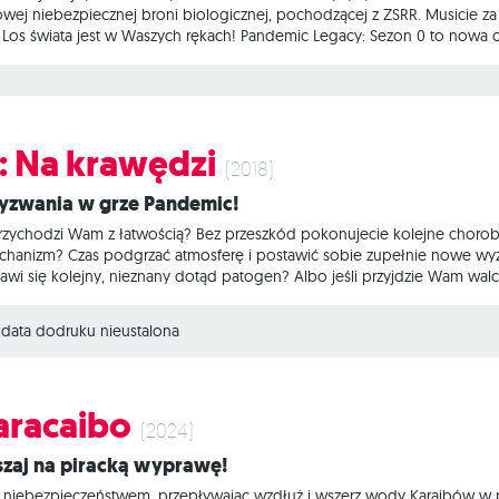
owej niebezpiecznej broni biologicznej, pochodzącej z ZSRR. Musicie 
 Los świata jest w Waszych rękach! Pandemic Legacy: Sezon 0 to nowa o
 tajnych agentów, będących jednocześnie naukowcami. Gracze wezmą udzi
 w zależności od rozwoju wydarzeń), będą podróżowali po świecie korzy
: Na krawędzi
(2018)
wyzwania w grze Pandemic!
rzychodzi Wam z łatwością? Bez przeszkód pokonujecie kolejne chorob
hanizm? Czas podgrzać atmosferę i postawić sobie zupełnie nowe wyzwa
jawi się kolejny, nieznany dotąd patogen? Albo jeśli przyjdzie Wam walczy
olejną osobę lub spróbujcie gry na poziomie legendarnym. Zobaczymy
rawędzi to rozszerzenie zawierające 7 nowych postaci i 8 nowych zdarz
data dodruku nieustalona
Maracaibo
(2024)
ruszaj na piracką wyprawę!
ę z niebezpieczeństwem, przepływając wzdłuż i wszerz wody Karaibów w