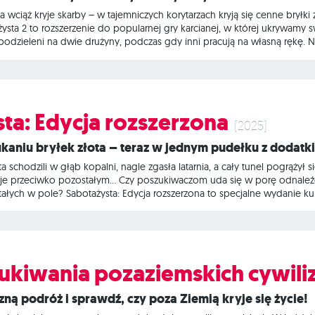
a wciąż kryje skarby – w tajemniczych korytarzach kryją się cenne bryłki 
sta 2 to rozszerzenie do popularnej gry karcianej, w której ukrywamy s
odzieleni na dwie drużyny, podczas gdy inni pracują na własną rękę. N
akcje urozmaicają pracę w kopalni. Nagle Wasze ciężko zdobyte złoto mo
nić swoje intencje albo możecie być zmuszeni wymieniać się kartami na
ta: Edycja rozszerzona
(2025)
zukaniu bryłek złota – teraz w jednym pudełku z dodatk
 schodzili w głąb kopalni, nagle zgasła latarnia, a cały tunel pogrążył
nuje przeciwko pozostałym… Czy poszukiwaczom uda się w porę odnaleźć
łych w pole? Sabotażysta: Edycja rozszerzona to specjalne wydanie kult
, w której wcielamy się w górników przemierzających głębokie tunele
prócz tego w pudełku znajduje się też dodatek Sabotażysta 2, który ni
zukiwania pozaziemskich cywiliz
zną podróż i sprawdź, czy poza Ziemią kryje się życie!