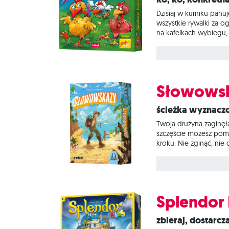
Dzisiaj w kurniku pan
wszystkie rywalki za 
na kafelkach wybiegu, 
wygrywa, a ten, kto m
tworzyły okrąg. Wewnąt
Słowows
Ścieżka wyznacz
Twoja drużyna zaginęł
szczęście możesz pomó
kroku. Nie zginąć, nie
Na pewno dacie sobie 
jednowyrazowe wskazó
Splendor 
Zbieraj, dostarcza