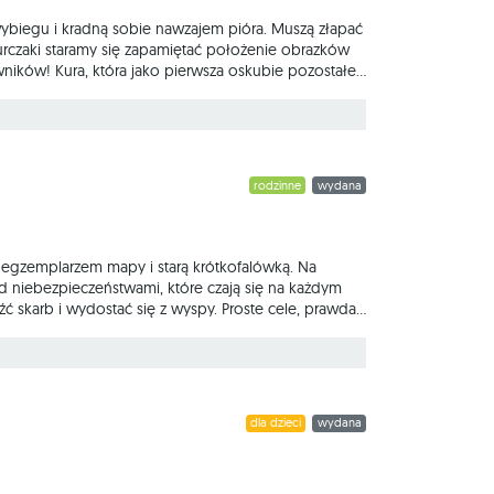
wybiegu i kradną sobie nawzajem pióra. Muszą złapać
urczaki staramy się zapamiętać położenie obrazków
wników! Kura, która jako pierwsza oskubie pozostałe,
lki jajek rozkładamy odkryte losowo tak, aby
 na jajkach w równych
rodzinne
wydana
m egzemplarzem mapy i starą krótkofalówką. Na
 niebezpieczeństwami, które czają się na każdym
eźć skarb i wydostać się z wyspy. Proste cele, prawda?
zi pozostałych przez dżunglę podając
ozwoli skierować
dla dzieci
wydana