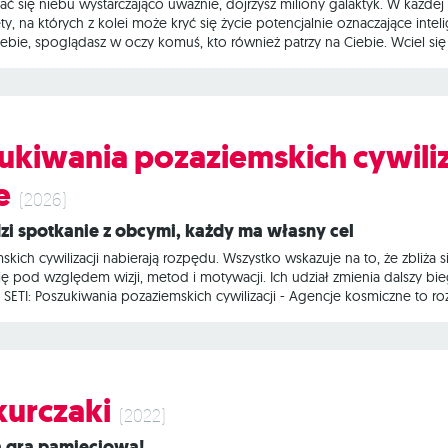
dać się niebu wystarczająco uważnie, dojrzysz miliony galaktyk. W każdej
, na których z kolei może kryć się życie potencjalnie oznaczające intelig
bie, spoglądasz w oczy komuś, kto również patrzy na Ciebie. Wciel się 
 technologii, by odwiedzać inne planety, badać odległe gwiazdy i rozw
cji to złożona gra ekspercka, w której czeka na Ciebie ponad 200 unikal
zukiwania pozaziemskich cywiliz
e
(2026)
zi spotkanie z obcymi, każdy ma własny cel
kich cywilizacji nabierają rozpędu. Wszystko wskazuje na to, że zbliża
się pod względem wizji, metod i motywacji. Ich udział zmienia dalszy bi
 SETI: Poszukiwania pozaziemskich cywilizacji - Agencje kosmiczne to 
ory każdy z graczy będzie reprezentował inną firmę z własnym zestawem
e nowych strategii. Oprócz tego w pudełku znajdziemy 3 nowe gatunk
anych
kurczaki
(2022)
na gra pamięciowa!