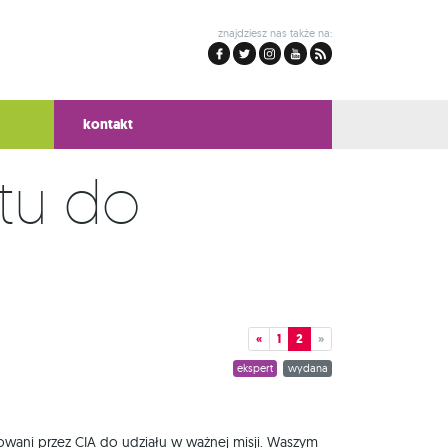
znajdziesz nas także na:
kontakt
«
1
2
»
ekspert
wydana
owani przez CIA do udziału w ważnej misji. Waszym