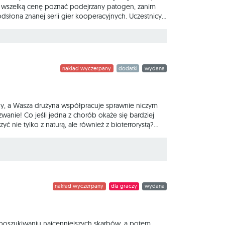
za wszelką cenę poznać podejrzany patogen, zanim
dsłona znanej serii gier kooperacyjnych. Uczestnicy
ał w kampanii trwającej 12 miesięcy (jeden miesiąc
stając z rozmaitych przykrywek, by poznać,
nakład wyczerpany
dodatki
wydana
y, a Wasza drużyna współpracuje sprawnie niczym
nie! Co jeśli jedna z chorób okaże się bardziej
ć nie tylko z naturą, ale również z bioterrorystą?
, czy w takich okolicznościach pójdzie Wam równie
eń, a także 3 wyzwania: Złośliwy szczep, w którym
nakład wyczerpany
dla graczy
wydana
 poszukiwaniu najcenniejszych skarbów, a potem