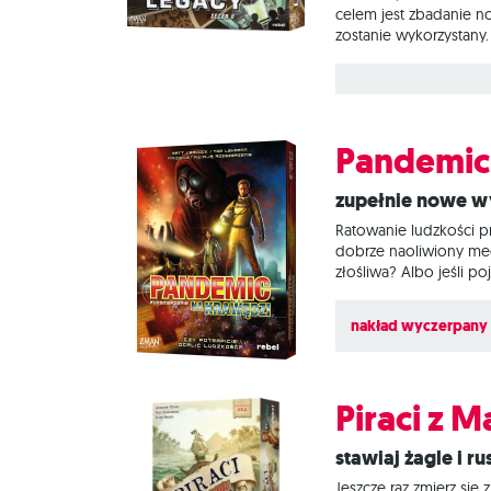
celem jest zbadanie n
zostanie wykorzystany.
wcielają się w zespół
to 1 albo 2 rozgrywki,
przebadać, a
Pandemic
Zupełnie nowe 
Ratowanie ludzkości p
dobrze naoliwiony mec
złośliwa? Albo jeśli po
Zaproście do zabawy k
dobrze! Pandemic: Na k
nakład wyczerpany
Piraci z 
Stawiaj żagle i 
Jeszcze raz zmierz si