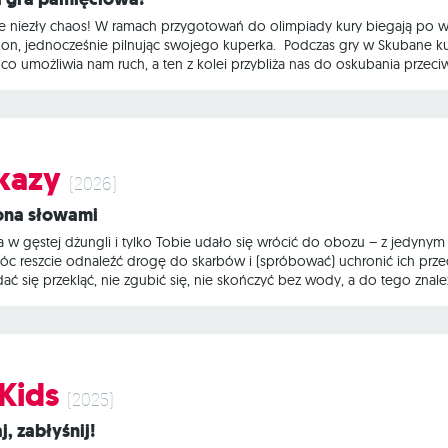
uje niezły chaos! W ramach przygotowań do olimpiady kury biegają po 
ogon, jednocześnie pilnując swojego kuperka. Podczas gry w Skubane k
co umożliwia nam ruch, a ten z kolei przybliża nas do oskubania przeci
a dziurawą pamięć… skończy z łysym kuperkiem! Na czym to polega? Kafe
rz rozkładamy zakryte kafelki wybiegu dla kur. Figurki kur rozstawiamy
kazy
(2026)
ona słowami
a w gęstej dżungli i tylko Tobie udało się wrócić do obozu – z jedyny
c reszcie odnaleźć drogę do skarbów i (spróbować) uchronić ich przed
 dać się przekląć, nie zgubić się, nie skończyć bez wody, a do tego znal
radę! Słowowskazy to gra skojarzeniowa, w której jedna osoba prowad
wki. Odpowiednie rozlokowanie słów i sprytne łączenie ich w grupy p
Kids
(2025)
j, zabłyśnij!