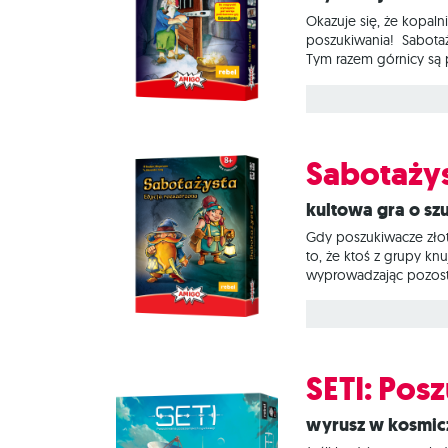
Okazuje się, że kopalni
poszukiwania! Sabotaży
Tym razem górnicy są p
dodatkowe korytarze i 
przeciwnicy mogą zmie
Sabotażys
Kultowa gra o s
Gdy poszukiwacze złota
to, że ktoś z grupy k
wyprowadzając pozosta
emocji grę podstawową
utrudniają im pracę. O
SETI: Pos
Wyrusz w kosmic