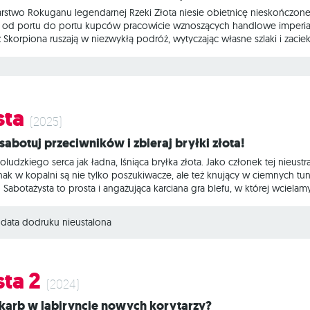
sarstwo Rokuganu legendarnej Rzeki Złota niesie obietnicę nieskończone
ąc od portu do portu kupców pracowicie wznoszących handlowe imperia
z Skorpiona ruszają w niezwykłą podróż, wytyczając własne szlaki i zaci
łają pokonać przeciwności i zapewnić swym Klanom bajeczne bogactwo?
ndarnymi klanami samurajów, z których każdy stara się wykorzystać rzekę
 brzegów takie jak porty, rynki i świątynie albo
sta
(2025)
 sabotuj przeciwników i zbieraj bryłki złota!
noludzkiego serca jak ładna, lśniąca bryłka złota. Jako członek tej nieus
ak w kopalni są nie tylko poszukiwacze, ale też knujący w ciemnych tu
abotażysta to prosta i angażująca karciana gra blefu, w której wciela
bo w sabotażystów, którzy na każdym kroku utrudniają im pracę. Członk
est po ich stronie – tożsamość każdego z krasnoludów zostaje ujawnio
data dodruku nieustalona
ta 2
(2024)
 skarb w labiryncie nowych korytarzy?