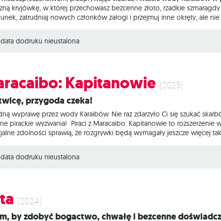
ną kryjówkę, w której przechowasz bezcenne złoto, rzadkie szmaragdy i 
nek, zatrudniaj nowych członków załogi i przejmuj inne okręty, ale n
iejscem, w którym będziesz mógł osiąść, gdy już zmęczą Cię bitwy i rabun
oć jest osadzona w świecie popularnej gry Maracaibo, stanowi zupełn
data dodruku nieustalona
Maracaibo: Kapitanowie
(2025)
otwicę, przygoda czeka!
dną wyprawę przez wody Karaibów. Nie raz zdarzyło Ci się szukać skarbó
jne pirackie wyzwania! Piraci z Maracaibo: Kapitanowie to rozszerzenie
cjalne zdolności sprawią, że rozgrywki będą wymagały jeszcze więcej ta
 w działa, które pozwolą zdobywać karaibskie twierdze, a wraz z nimi s
mechanika handlu rumem wprowadzą rozgrywki na zupełnie nowe wody. C
data dodruku nieustalona
ta
(2024)
tem, by zdobyć bogactwo, chwałę i bezcenne doświadc