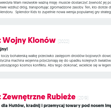
wierzyła Wam niezwykle ważną misję: musicie dostarczyć żywność jej
wie wzdłuż dróg, transportując zgromadzone zasoby. Ten, kto dotrze
endoru. Splendor Kids to zupełnie nowa wersja popularnej gry strate
ścig z umiejętnym planowaniem i doskonale nadaje się do nauki zarząd
 swoje tury kolejno zgodnie z ruchem wskazówek zegara. W każdej tu
 będziemy przechowywać na swojej planszetce sakiewki. Mieści się
s: Wojny Klonów
(2022)
jny!
ki toczy bohaterską walkę przeciwko zastępom droidów bojowych dowo
ystyczna machina wojenna przyczyniają się do upadku kolejnych światów
stoszącego kosmos konfliktu. Aby tego dokonać, wcielicie się w legend
m droidów bojowych i ich nikczemnym dowódcom. Macie do wyboru aż 4
tujcie swoje unikalne zdolności oraz Moc, by wspólnymi siłami wypełni
lega? Star Wars:
: Zewnętrzne Rubieże
(2019)