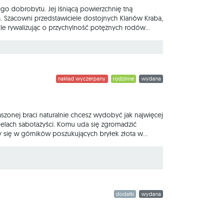
go dobrobytu. Jej lśniącą powierzchnię tną
. Szacowni przedstawiciele dostojnych Klanów Kraba,
ekle rywalizując o przychylność potężnych rodów
 W Rzece Złota wcielisz się w jednego z handlarzy
, by jak najbardziej się wzbogacić. Inwestuj w
nakład wyczerpany
rodzinne
wydana
traszonej braci naturalnie chcesz wydobyć jak najwięcej
nelach sabotażyści. Komu uda się zgromadzić
my się w górników poszukujących bryłek złota w
owie obu grup powinni się wspierać, ale nigdy nie
na dopiero po rozdzieleniu
dodatki
wydana