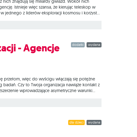
 z nich znajdują się miliardy gwiazd. Wokół nich
encję. Istnieje więc szansa, że kierując teleskop w
w jednego z liderów eksploracji kosmosu i korzystaj
ijać swoje możliwości! SETI: Poszukiwania
nych kart technologii opartych na rzeczywistej wiedzy
acji - Agencje
dodatki
wydana
 się przełom, więc do wyścigu włączają się potężne
eg badań. Czy to Twoja organizacja nawiąże kontakt z
rozszerzenie wprowadzające asymetryczne warunki
 narzędzi i umiejętności, co pozwoli na
i obcych z unikalnym zestawem zasad oraz ponad 40
dla dzieci
wydana