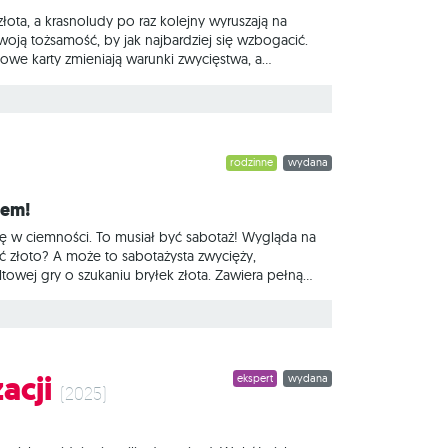
złota, a krasnoludy po raz kolejny wyruszają na
woją tożsamość, by jak najbardziej się wzbogacić.
owe karty zmieniają warunki zwycięstwa, a
że nie być tak bezpiecznie, jak sądziliście, bo
 ręce. Bez zmian
rodzinne
wydana
iem!
 się w ciemności. To musiał być sabotaż! Wygląda na
 złoto? A może to sabotażysta zwycięży,
owej gry o szukaniu bryłek złota. Zawiera pełną
 albo w sabotażystów, którzy na każdym kroku
e tylko wprowadza nowe karty
acji
ekspert
wydana
(2025)