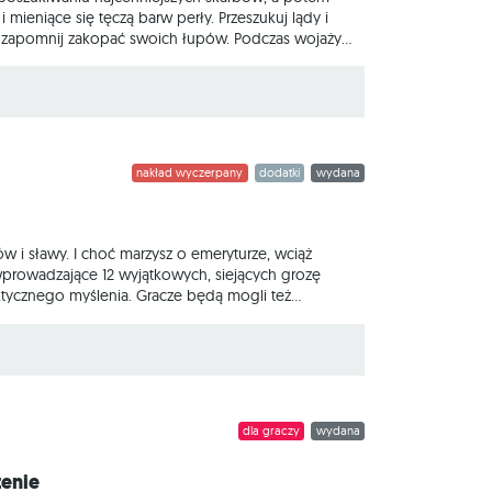
mieniące się tęczą barw perły. Przeszukuj lądy i
ie zapomnij zakopać swoich łupów. Podczas wojaży
ki. Piraci z Maracaibo to gra karciana z zarządzaniem
ie nowe wyzwanie, wyjątkowo przystępne dla
nakład wyczerpany
dodatki
wydana
w i sławy. I choć marzysz o emeryturze, wciąż
 wprowadzające 12 wyjątkowych, siejących grozę
ktycznego myślenia. Gracze będą mogli też
ławę i bogactwa. Z kolei nowe plansze eksploracji i
zym są Piraci z Maracaibo? To gra
dla graczy
wydana
zenie