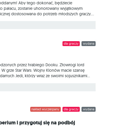
 poddanym! Aby tego dokonać, będziecie
 do pałacu, zostanie uhonorowany wyjątkowym
gicznej dostosowana do potrzeb młodszych graczy.
zania zasobami. Na czym to polega? Podczas
rze możemy wykonać jedną z dwóch akcji: Wziąć
dla graczy
wydana
dzonych przez hrabiego Dooku. Złowrogi lord
. W grze Star Wars: Wojny Klonów macie szansę
arnych Jedi, którzy wraz ze swoimi sojusznikami
 ekscytujące scenariusze związane z różnymi
ać misje i raz na zawsze położyć kres Wojnom
nakład wyczerpany
dla graczy
wydana