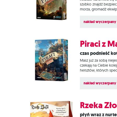
szybko znajdź bezpiecz
morza, gromadź ekwipu
rozglądaj się też za m
kośćmi i zasobami. Ch
nakład wyczerpany
Piraci z 
Czas podnieść k
Masz już za sobą nieje
czekają na Ciebie kole
hersztów, których spe
wyposażyć swoje okręty
karty ulepszeń oraz 
nakład wyczerpany
Rzeka Zło
Płyń wraz z nur