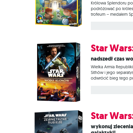
Królowa Splendoru po
podróżować po królest
trofeum – medalem Spl
Perfekcyjnie łączy wy
rozgrywek wykonujemy
żetony zasobów, które
Star War
Nadszedł czas wo
Wielka Armia Republi
Sithów i jego separat
odwrócić bieg tego pu
stawią czoła legiono
złoczyńcami. Wykorzys
Klonów. Na czym to po
Star Wars
Wykonuj zlecenia dla Huttów, kradnij i przemycaj towary pod nosem Imperium i przygotuj się na podbój
galaktyki!