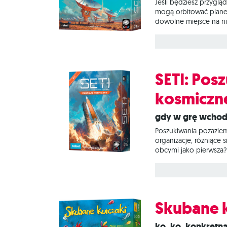
Jeśli będziesz przyglą
mogą orbitować planety
dowolne miejsce na nie
z najnowocześniejszych
pozaziemskich cywiliza
SETI: Pos
kosmiczn
Gdy w grę wchod
Poszukiwania pozaziems
organizacje, różniące 
obcymi jako pierwsza?
początkowe – od tej p
wypróbowanie zupełni
nowych kart inspirow
Skubane 
Ko, ko, konkret