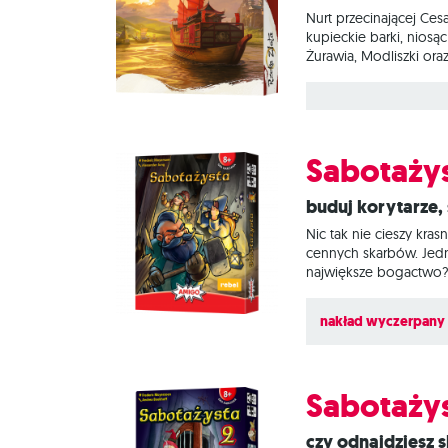
Nurt przecinającej Ce
kupieckie barki, nios
Żurawia, Modliszki ora
szlacheckich. Czy zdo
sprzymierzonych z lege
obiekty skupione wokół
Sabotaży
Buduj korytarze,
Nic tak nie cieszy kras
cennych skarbów. Jedn
największe bogactwo? S
głębokich tunelach al
mogą być pewni, kto j
nakład wyczerpany
Sabotażys
Czy odnajdziesz