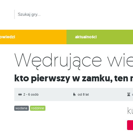
owiedzi
aktualności
Wędrujące wi
Kto pierwszy w zamku, ten 
2 - 6 osób
od 8 lat
wydana
rodzinne