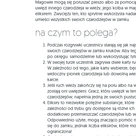
Magowie mogą się poruszać pieszo albo za pomocą 
uwięzi innego czarodzieja w wieży, jego kolba w ma
eliksirem. Zwycięży ten, kto sprytnie wykorzysta nadar
umieści wszystkich swoich czarodziejów w zamku.
Na czym to polega?
Podczas rozgrywki uczestnicy starają się jak na
swoich czarodziejów w zamku kruków. Aby teg
po okręgu: samodzielnie lub wykorzystując ty
W swojej turze uczestnik zagrywa dwie karty ruch
W zależności od tego, jakie karty wybierze, b
widoczny pionek czarodzieja lub dowolną wie
karcie.
Jeśli ruch wieży zakończy się na polu albo na 
zostają oni uwięzieni. Gracz, który uwięził w 
czarodziejów, napełnia jedną ze swoich pusty
Eliksiry to niezwykle potężne substancje, któr
zależności od trybu gry dostępne są różne ich
dodatkowo przemieszczać czarodziejów lub wie
Odpowiednio użyte, mogą znacząco pomóc na
się do zamku, jednak liczba eliksirów, które 
ograniczona!