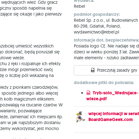
wydawca:
wędrujących wież. Gdy gracz
Rebel
giczny sposób napełnia się
zające się okazje i jako pierwszy
podmiot gospodarczy:
Rebel Sp. z o.o., ul. Budowlanych
80-298, Gdańsk, Poland,
wydawnictwo@rebel.pl
informacje dot. bezpieczeństwa
jszybciej umieścić wszystkich
Posiada logo CE. Nie nadaje się d
o dokonać, będą poruszali się
dzieci w wieku poniżej 3 lat. Zawi
tułowe wieże.
małe elementy - ryzyko zadławien
u z ręki i rozpatruje ich efekty.
ędzie mógł przemieścić swój
Przeczytaj zasady gry
żę o liczbę pól wskazaną na
dodatkowe pliki do pobrania:
wieży z pionkami czarodziejów,
Tryb-solo_Wedrujace-
ten sposób jednego albo więcej
wieze.pdf
ch kolb magicznym eliksirem.
e pozwalają na rzucanie czarów. W
 warianty, pozwalające
więcej informacji w serwi
że, zamieniać ich miejscami itp.
BoardGameGeek.com
m w jak najszybszym dostaniu
możemy wykorzystać, jest mocno