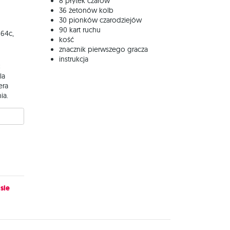
8 płytek czarów
36 żetonów kolb
30 pionków czarodziejów
90 kart ruchu
 64c,
kość
znacznik pierwszego gracza
instrukcja
:
la
era
ia.
sie