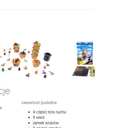
cje
zawartość pudełka:
r
4 części toru ruchu
9 wież
zamek kruków