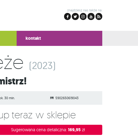
znajdziesz nas także na:
kontakt
eże
(2023)
mistrz!
ok. 30 min.
5902650619043
Kup teraz w sklepie
Sugerowana cena detaliczna:
169,95
zł