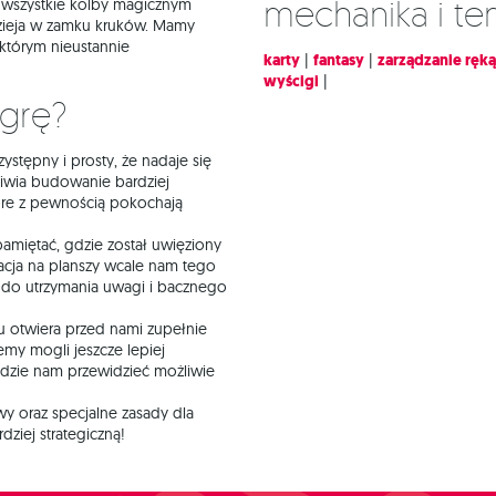
Mechanika i t
 wszystkie kolby magicznym
dzieja w zamku kruków. Mamy
którym nieustannie
karty
|
fantasy
|
zarządzanie ręką
wyścigi
|
 grę?
rzystępny i prosty, że nadaje się
liwia budowanie bardziej
óre z pewnością pokochają
amiętać, gdzie został uwięziony
uacja na planszy wcale nam tego
 do utrzymania uwagi i bacznego
 otwiera przed nami zupełnie
emy mogli jeszcze lepiej
ędzie nam przewidzieć możliwie
owy oraz specjalne zasady dla
ziej strategiczną!