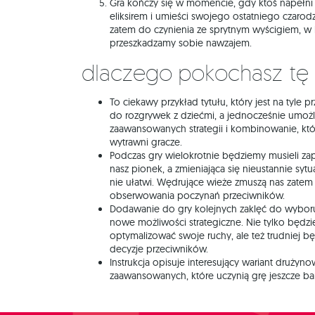
Gra kończy się w momencie, gdy ktoś napełni
eliksirem i umieści swojego ostatniego czaro
zatem do czynienia ze sprytnym wyścigiem, w 
przeszkadzamy sobie nawzajem.
Dlaczego pokochasz tę
To ciekawy przykład tytułu, który jest na tyle p
do rozgrywek z dziećmi, a jednocześnie umoż
zaawansowanych strategii i kombinowanie, kt
wytrawni gracze.
Podczas gry wielokrotnie będziemy musieli zap
nasz pionek, a zmieniająca się nieustannie syt
nie ułatwi. Wędrujące wieże zmuszą nas zatem
obserwowania poczynań przeciwników.
Dodawanie do gry kolejnych zaklęć do wyboru
nowe możliwości strategiczne. Nie tylko będzi
optymalizować swoje ruchy, ale też trudniej b
decyzje przeciwników.
Instrukcja opisuje interesujący wariant drużyn
zaawansowanych, które uczynią grę jeszcze bard