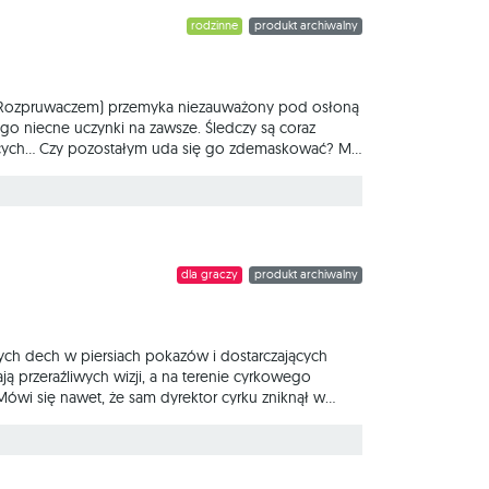
rodzinne
produkt archiwalny
ubą Rozpruwaczem) przemyka niezauważony pod osłoną
ego niecne uczynki na zawsze. Śledczy są coraz
iących... Czy pozostałym uda się go zdemaskować? Mr.
dniarz wszechczasów Kuba Rozpruwacz; oraz
czym gra polega? W trakcie rozgrywki, jeden z
dla graczy
produkt archiwalny
ych dech w piersiach pokazów i dostarczających
ają przeraźliwych wizji, a na terenie cyrkowego
ówi się nawet, że sam dyrektor cyrku zniknął w
się w ducha i zsyła na pozostałych wizje za pomocą
zestnicy współpracują w celu poznania prawdy i mogą