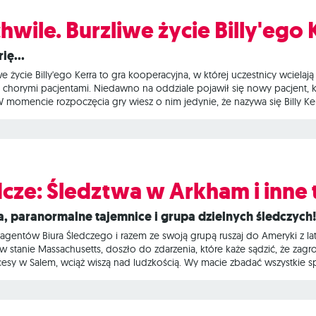
hwile. Burzliwe życie Billy'ego 
ię...
iwe życie Billy'ego Kerra to gra kooperacyjna, w której uczestnicy wciel
 chorymi pacjentami. Niedawno na oddziale pojawił się nowy pacjent, k
omencie rozpoczęcia gry wiesz o nim jedynie, że nazywa się Billy Kerr, 
 kilka dni. Podczas rozgrywki uczestnicy muszą współpracować, by z je
nagłe sytuacje medyczne, z drugiej zaś – zdobyć jego zaufanie. Celem 
dcze: Śledztwa w Arkham i inne
a, paranormalne tajemnice i grupa dzielnych śledczych
 agentów Biura Śledczego i razem ze swoją grupą ruszaj do Ameryki z l
stanie Massachusetts, doszło do zdarzenia, które każe sądzić, że zagro
esy w Salem, wciąż wiszą nad ludzkością. Wy macie zbadać wszystkie spr
e wyeliminowanie potencjalne zagrożenia. Biuro Śledcze: Śledztwa w Ark
na popularnej serii Sherlock Holmes: Detektyw doradczy, wzbogacona 