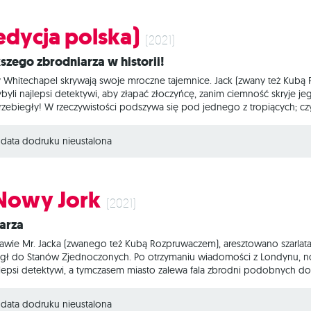
(edycja polska)
(2021)
kszego zbrodniarza w historii!
icy Whitechapel skrywają swoje mroczne tajemnice. Jack (zwany też K
yli najlepsi detektywi, aby złapać złoczyńcę, zanim ciemność skryje jeg
 przebiegły! W rzeczywistości podszywa się pod jednego z tropiących; 
yjna podczas której najbardziej tajemniczy zbrodniarz wszechczasów,
tland Yardu z kultowym Sherlockiem Holmes'em na czele. Na czym to pol
data dodruku nieustalona
, który po
 Nowy Jork
(2021)
iarza
awie Mr. Jacka (zwanego też Kubą Rozpruwaczem), aresztowano szarlatan
iegł do Stanów Zjednoczonych. Po otrzymaniu wiadomości z Londynu, no
 najlepsi detektywi, a tymczasem miasto zalewa fala zbrodni podobnych 
Mr. Jack? Mr. Jack: Nowy Jork to nowa, samodzielna i bardziej złożona
mite umysły: tajemniczy zbrodniarz wszech czasów Kuba Rozpruwacz oraz
data dodruku nieustalona
ryczne role i