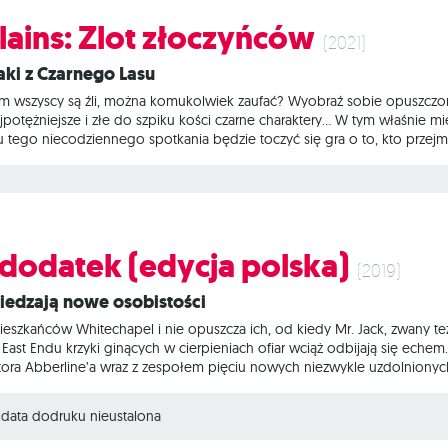
llains: Zlot złoczyńców
(2021)
ołaki z Czarnego Lasu
ym wszyscy są źli, można komukolwiek zaufać? Wyobraź sobie opuszczo
potężniejsze i złe do szpiku kości czarne charaktery... W tym właśnie miej
u tego niecodziennego spotkania będzie toczyć się gra o to, kto przej
ów to narracyjna gra blefu i dedukcji, w której uczestnicy wcielają się w 
 graczy otrzymuje też kartę jednego z dwóch sojuszy: siewców chaosu 
- dodatek (edycja polska)
(2019)
wiedzają nowe osobistości
ieszkańców Whitechapel i nie opuszcza ich, od kiedy Mr. Jack, zwany t
ast Endu krzyki ginących w cierpieniach ofiar wciąż odbijają się eche
tora Abberline’a wraz z zespołem pięciu nowych niezwykle uzdolniony
ry używa swojej inteligencji i sprytu, aby wcielać się w inne postacie. C
jego odwiecznego rywala, Sherlocka Holmesa? A może to sam Kuba Roz
data dodruku nieustalona