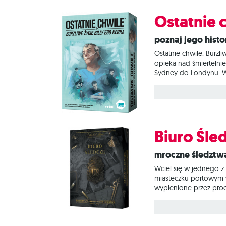
Ostatnie c
Poznaj jego histor
Ostatnie chwile. Burzl
opieka nad śmiertelnie
Sydney do Londynu. W m
przeżyje jeszcze tylko
poprzez reagowanie na 
Biuro Śle
Mroczne śledztw
Wciel się w jednego z
miasteczku portowym w 
wyplenione przez proc
rozpoznać, a następni
kooperacyjna oparta 
uczestnicy