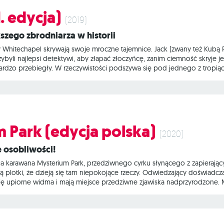
1. edycja)
(2019)
kszego zbrodniarza w historii
icy Whitechapel skrywają swoje mroczne tajemnice. Jack (zwany też K
yli najlepsi detektywi, aby złapać złoczyńcę, zanim ciemność skryje j
st bardzo przebiegły. W rzeczywistości podszywa się pod jednego z trop
a dedukcyjna podczas której zmierzą się: najbardziej tajemniczy zbro
awiciele Scotland Yardu z kultowym Sherlockiem Holmes'em na czele. Na 
Kuby Rozpruwacza, który po
 Park (edycja polska)
(2020)
ie osobliwości!
ła karawana Mysterium Park, przedziwnego cyrku słynącego z zapierając
ążą plotki, że dzieją się tam niepokojące rzeczy. Odwiedzający doświadcz
się upiorne widma i mają miejsce przedziwne zjawiska nadprzyrodzone. M
znościach... W tej kooperacyjnej grze planszowej jedna z osób wciela 
e zinterpretować, by wydedukować, co stało się z dyrektorem cyrku. Uc
yscy