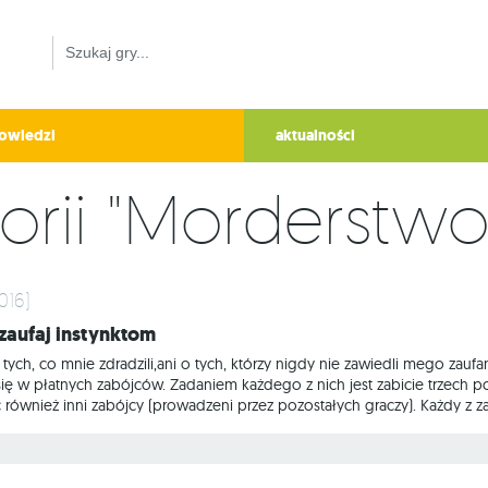
owiedzi
aktualności
orii "Morderstwo
016)
- zaufaj instynktom
ych, co mnie zdradzili,ani o tych, którzy nigdy nie zawiedli mego zaufani
 się w płatnych zabójców. Zadaniem każdego z nich jest zabicie trzech 
również inni zabójcy (prowadzeni przez pozostałych graczy). Każdy z za
Każdą z odmiennymi zasadami użycia. Cały trik polega na tym, że zabija
z postaci zabiła. Musimy tak