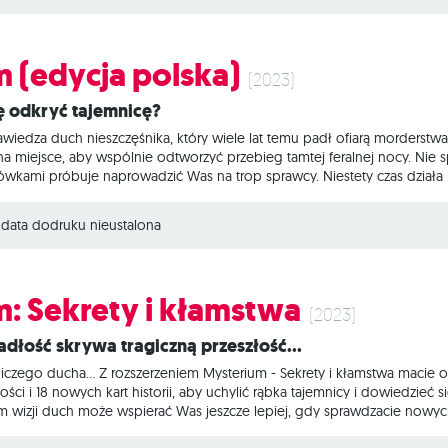
 (edycja polska)
(2023)
ię odkryć tajemnicę?
iedza duch nieszczęśnika, który wiele lat temu padł ofiarą morderstwa
a miejsce, aby wspólnie odtworzyć przebieg tamtej feralnej nocy. Nie 
zówkami próbuje naprowadzić Was na trop sprawcy. Niestety czas dział
powietrzu. Mysterium to gra skojarzeniowa oparta na współpracy, w któ
kart naprowadza pozostałe na właściwy trop. W każdej rundzie będziecie
data dodruku nieustalona
: Sekrety i kłamstwa
(2023)
adłość skrywa tragiczną przeszłość…
niczego ducha… Z rozszerzeniem Mysterium - Sekrety i kłamstwa macie ok
ci i 18 nowych kart historii, aby uchylić rąbka tajemnicy i dowiedzieć s
wizji duch może wspierać Was jeszcze lepiej, gdy sprawdzacie nowych 
eniowa gra oparta na współpracy, w której jedna osoba wciela się w du