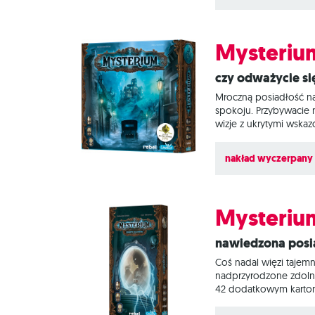
Mysterium
Czy odważycie s
Mroczną posiadłość naw
spokoju. Przybywacie n
wizje z ukrytymi wska
duch rozpłynie się w 
pięknie ilustrowanych 
nakład wyczerpany
podejrzanych oraz
Mysterium
Nawiedzona posi
Coś nadal więzi tajem
nadprzyrodzone zdolnoś
42 dodatkowym kartom 
Mysterium? To skojarz