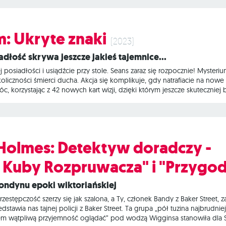
rozwiązana, nie zazna spokoju, więc zsyła na pozostałych graczy wizje
: Ukryte znaki
(2023)
adłość skrywa jeszcze jakieś tajemnice…
posiadłości i usiądźcie przy stole. Seans zaraz się rozpocznie! Mysterium
oliczności śmierci ducha. Akcja się komplikuje, gdy natrafiacie na nowe
korzystając z 42 nowych kart wizji, dzięki którym jeszcze skuteczniej
eniowa gra oparta na współpracy, w której jedna osoba wciela się w du
rozwiązana, nie zazna spokoju, więc zsyła na pozostałych graczy wizje
Holmes: Detektyw doradczy -
Kuby Rozpruwacza" i "Przygod
h Londynu epoki wiktoriańskiej
estępczość szerzy się jak szalona, a Ty, członek Bandy z Baker Street
edstawia nas tajnej policji z Baker Street. Ta grupa „pół tuzina najbrudn
ałem wątpliwą przyjemność oglądać” pod wodzą Wigginsa stanowiła dl