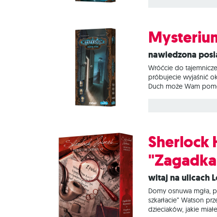
zagadka nie zostanie 
ich
Mysterium
Nawiedzona posi
Wróćcie do tajemniczej 
próbujecie wyjaśnić ok
Duch może Wam pomóc, 
Mysterium? To skojarz
zagadka nie zostanie 
Sherlock 
"Zagadka 
Witaj na ulicac
Domy osnuwa mgła, prz
szkarłacie” Watson prz
dzieciaków, jakie mi