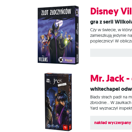
Disney Vi
Gra z serii Wilk
Czy w świecie, w któr
zamieszkują jedynie naj
poplecznicy! W oblicz
Villains: Zlot złoczyńc
popleczników. Każdy z
Mr. Jack 
Whitechapel od
Blady strach padł na m
zbrodnie… W zaułkach E
Yard wyznaczył inspek
Profesor Moriarty, któ
może przechytrzyć swo
nakład wyczerpany