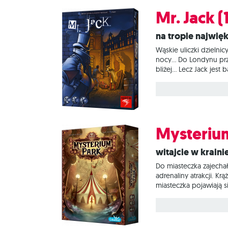
Mr. Jack (
Na tropie najwię
Wąskie uliczki dzieln
nocy… Do Londynu przyb
bliżej... Lecz Jack je
Jack to dwuosobowa gr
najwspanialsi przedst
graczy przyjmie rolę 
Mysterium
Witajcie w krain
Do miasteczka zajecha
adrenaliny atrakcji. Kr
miasteczka pojawiają 
niewyjaśnionych okolic
kart. Śledczy muszą j
wygrać wyłącznie wsz