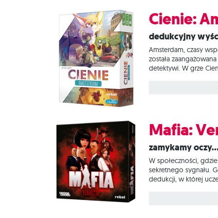
Cienie: 
Dedukcyjny wyś
Amsterdam, czasy wspó
została zaangażowana w
detektywi. W grze Cie
swojego szefa możliwie
sygnały w taki sposób,
początkującym, jak
Mafia: Ve
Zamykamy oczy...
W społeczności, gdzie
sekretnego sygnału. Gd
dedukcji, w której ucz
za zadanie wytępić ws
zostaje członkami mafi