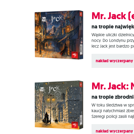
Mr. Jack 
Na tropie najwię
Wąskie uliczki dzieln
nocy. Do Londynu przyb
lecz Jack jest bardzo
dwuosobowa gra dedukc
przedstawicielami Sco
nakład wyczerpany
rolę Kuby Rozpruwacza
Mr. Jack:
Na tropie zbrodn
W toku śledztwa w spr
kaucji natychmiast zb
Szeregi policji zasili
Tumblety to naprawdę 
pojedynkują się znako
nakład wyczerpany
wcielają się w niesymet