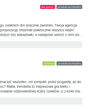
dla graczy
produkt archiwalny
u ostatnich dni znacznie zwolniło. Twoja agencja
 propozycję otrzymali praktycznie wszyscy ważni
obyć trzy wskazówki, a następnie wrócić z nimi do
 każdej grupie informator będzie wysyłał wizualne
 dedukcyjna, która spodoba się zarówno
rodzinne
produkt archiwalny
znaczyć wszystko: od sympatii, przez pogardę, aż do
oc? Mafia: Vendetta to imprezowa gra blefu i
inowanie odpowiedniej liczby cywilów, ci z kolei mają
ątku rozgrywki losowane są role: część graczy
ę, a każdego dnia cywile mają