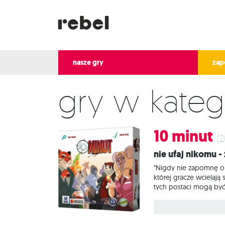
nasze gry
zap
Gry w kateg
10 minut
(2
Nie ufaj nikomu 
"Nigdy nie zapomnę o t
której gracze wcielają
tych postaci mogą być 
i karabin snajperski. 
morderstwo, ani która 