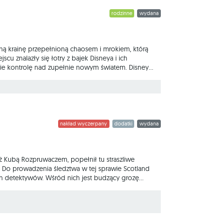
rodzinne
wydana
ną krainę przepełnioną chaosem i mrokiem, którą
scu znalazły się łotry z bajek Disneya i ich
mie kontrolę nad zupełnie nowym światem. Disney
postacie łotrów z bajek Disneya albo w ich
oraz intrygantów. Pod
nakład wyczerpany
dodatki
wydana
eż Kubą Rozpruwaczem, popełnił tu straszliwe
m. Do prowadzenia śledztwa w tej sprawie Scotland
ch detektywów. Wśród nich jest budzący grozę
zy próbuje w ten sposób popsuć szyki Jackowi, czy
pruwacz przebrał się za Profesora? Kim