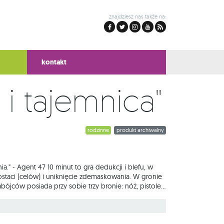
znajdziesz nas także na:
kontakt
 i tajemnica"
rodzinne
produkt archiwalny
a." - Agent 47 10 minut to gra dedukcji i blefu, w
postaci (celów) i uniknięcie zdemaskowania. W gronie
bójców posiada przy sobie trzy bronie: nóż, pistolet
jąc kogoś nie zdradzamy ani w jaki sposób popełniono