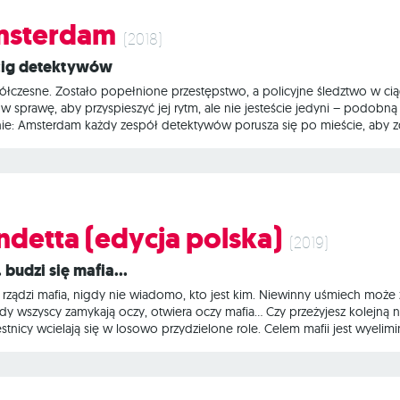
Amsterdam
(2018)
cig detektywów
łczesne. Zostało popełnione przestępstwo, a policyjne śledztwo w ciąg
 sprawę, aby przyspieszyć jej rytm, ale nie jesteście jedyni – podobną
nie: Amsterdam każdy zespół detektywów porusza się po mieście, aby zd
 jak najszybciej – w każdym razie zanim zrobią to pozostałe drużyny. W
 by przybliżyć resztę do rozwiązania. Cienie: Amsterdam to szybka gra
ndetta (edycja polska)
(2019)
 budzi się mafia...
 rządzi mafia, nigdy nie wiadomo, kto jest kim. Niewinny uśmiech może 
y wszyscy zamykają oczy, otwiera oczy mafia… Czy przeżyjesz kolejną n
estnicy wcielają się w losowo przydzielone role. Celem mafii jest wyelim
zystkich członków przestępczej organizacji. Na czym to polega? Na pocz
i, pozostali – niewinnymi cywilami. Każdej nocy Mafia zabija jedną osob