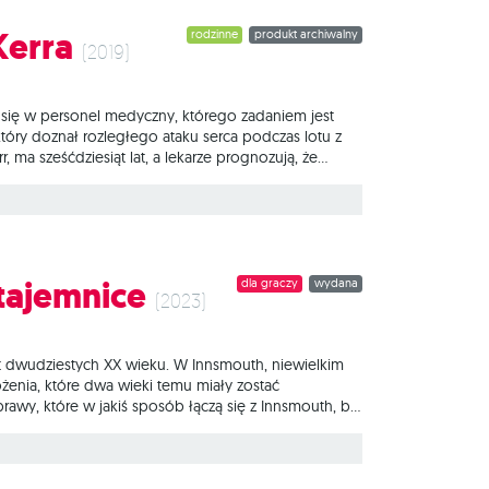
Kerra
rodzinne
produkt archiwalny
(2019)
ają się w personel medyczny, którego zadaniem jest
tóry doznał rozległego ataku serca podczas lotu z
ma sześćdziesiąt lat, a lekarze prognozują, że
dnej strony zapewnić Billy’emu odpowiednią opiekę
gry jest rozwiązanie zagadki przeszłości
 tajemnice
dla graczy
wydana
(2023)
!
at dwudziestych XX wieku. W Innsmouth, niewielkim
żenia, które dwa wieki temu miały zostać
awy, które w jakiś sposób łączą się z Innsmouth, by
ham i inne tajemnice to samodzielna gra
o zupełnie nowe mechanizmy. Podczas zabawy