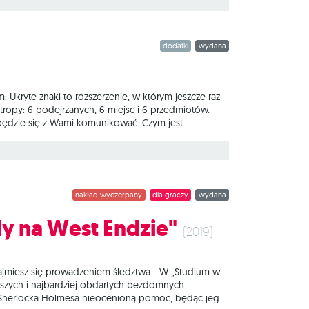
, w których ukrytymi wskazówkami próbuje naprowadzić
dodatki
wydana
: Ukryte znaki to rozszerzenie, w którym jeszcze raz
 tropy: 6 podejrzanych, 6 miejsc i 6 przedmiotów.
 będzie się z Wami komunikować. Czym jest
cha nieszczęśnika – ofiary morderstwa. Dopóki
, w których ukrytymi wskazówkami próbuje naprowadzić
nakład wyczerpany
dla graczy
wydana
y na West Endzie"
(2019)
, zajmiesz się prowadzeniem śledztwa… W „Studium w
iejszych i najbardziej obdartych bezdomnych
a Sherlocka Holmesa nieocenioną pomoc, będąc jego