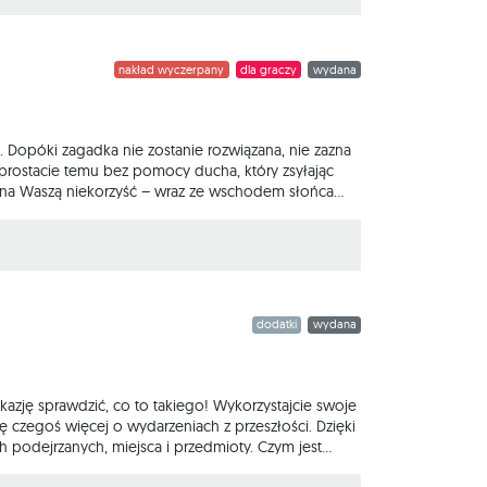
nakład wyczerpany
dla graczy
wydana
. Dopóki zagadka nie zostanie rozwiązana, nie zazna
sprostacie temu bez pomocy ducha, który zsyłając
a na Waszą niekorzyść – wraz ze wschodem słońca
rej jedna osoba wciela się w ducha i za pomocą
 interpretować grafiki, spróbujecie zidentyfikować
dodatki
wydana
azję sprawdzić, co to takiego! Wykorzystajcie swoje
ię czegoś więcej o wydarzeniach z przeszłości. Dzięki
podejrzanych, miejsca i przedmioty. Czym jest
cha nieszczęśnika – ofiary morderstwa. Dopóki