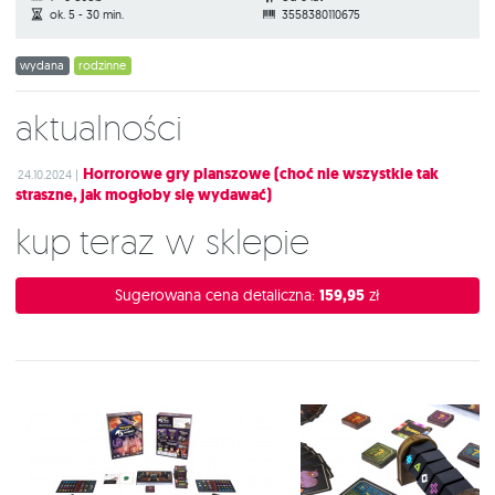
ok. 5 - 30 min.
3558380110675
wydana
rodzinne
Aktualności
Horrorowe gry planszowe (choć nie wszystkie tak
24.10.2024 |
straszne, jak mogłoby się wydawać)
Kup teraz w sklepie
Sugerowana cena detaliczna:
159,95
zł