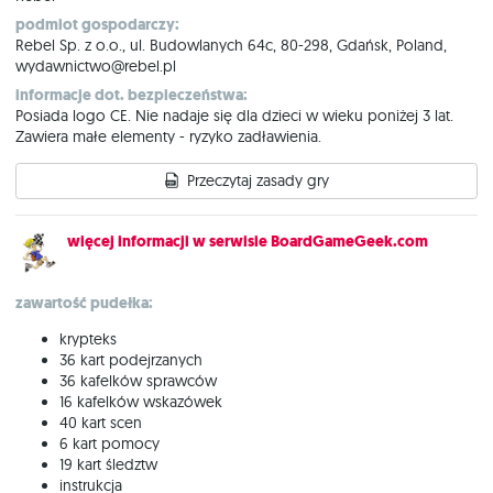
podmiot gospodarczy:
Rebel Sp. z o.o., ul. Budowlanych 64c, 80-298, Gdańsk, Poland,
wydawnictwo@rebel.pl
informacje dot. bezpieczeństwa:
Posiada logo CE. Nie nadaje się dla dzieci w wieku poniżej 3 lat.
Zawiera małe elementy - ryzyko zadławienia.
Przeczytaj zasady gry
więcej informacji w serwisie BoardGameGeek.com
zawartość pudełka:
krypteks
36 kart podejrzanych
36 kafelków sprawców
16 kafelków wskazówek
40 kart scen
6 kart pomocy
19 kart śledztw
instrukcja