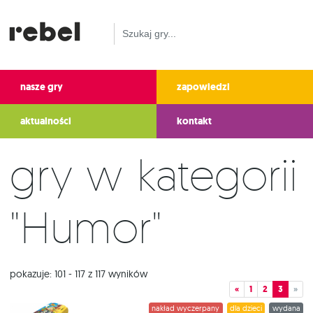
nasze gry
zapowiedzi
aktualności
kontakt
Gry w kategorii
"Humor"
pokazuje: 101 - 117 z 117 wyników
«
1
2
3
»
nakład wyczerpany
dla dzieci
wydana