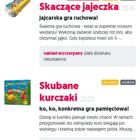
Skaczące jajeczka
(2018)
Jajcarska gra ruchowa!
Świetna gra ruchowa - teraz w zupełnie nowym
wydaniu! Wykonaj zadanie szybciej niż inni, aby
otrzymać jajko. Gdy będziesz mieć ich 5 -
wygrywasz. Ale uwaga: z każdym kolejnym
poziom trudności rośnie! Skaczące jajeczka to
nakład wyczerpany
data dodruku
zupełnie nowa wersja popularnej gry ruchowej,
nieustalona
która sprawdzi się zarówno podczas zabawy z
dziećmi, jak i na imprezie nieco starszego
towarzystwa. Kluczem do zwycięstwa jest
szybkość i koordynacja, a te, jak wiadomo,
Skubane
dla dzieci
wydana
często nie idą ze sobą w parze! Na czym to
polega? Na samym początku gry każdy z graczy
kurczaki
rzuca białą kością i umieszcza jedno z
(2022)
pomarańczowych jajek między częściami ciała,
Ko, ko, konkretna gra pamięciowa!
które wypadły. Gracze
Dzisiaj w kurniku panuje niezły chaos! W ramach
przygotowań do olimpiady kury biegają po
wybiegu i kradną sobie nawzajem pióra. Muszą
złapać wszystkie rywalki za ogon, jednocześnie