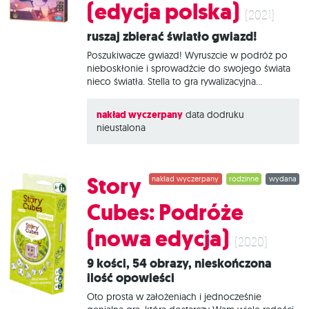
(edycja polska)
możesz położyć na swojej podkładce zakryty
(2021)
żeton albo obstawić,
Ruszaj zbierać światło gwiazd!
Poszukiwacze gwiazd! Wyruszcie w podróż po
nieboskłonie i sprowadźcie do swojego świata
nieco światła. Stella to gra rywalizacyjna
osadzona w Uniwersum Dixita, w której gracze
interpretują ilustracje pod kątem wspólnie
nakład wyczerpany
data dodruku
wylosowanego hasła. Wybieraj te same grafiki,
nieustalona
co inni, aby zwyciężyć! Podejmuj skalkulowane
ryzyko, ale uważaj, bo zachłanność może się
skończyć Twoim upadkiem w odmęty
ciemności! Na czym to polega? Stella to gra
Story
nakład wyczerpany
rodzinne
wydana
skojarzeń i interpretacji. Podczas każdej rundy
gracze w tajemnicy łączą kilka kart z ilustracjami,
Cubes: Podróże
które kojarzą im się z losowo wybraną kartą
hasła. Jeśli uda Ci się wybrać te same karty co
(nowa edycja)
pozostali gracze, stworzysz iskrę zapewniającą
(2020)
punkty.
9 kości, 54 obrazy, nieskończona
ilość opowieści
Oto prosta w założeniach i jednocześnie