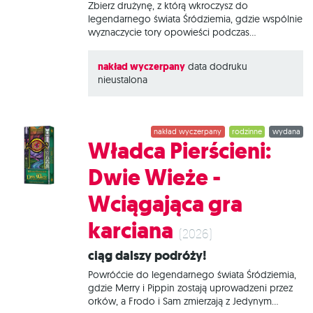
Zbierz drużynę, z którą wkroczysz do
legendarnego świata Śródziemia, gdzie wspólnie
wyznaczycie tory opowieści podczas
wypełniania specjalnych misji! Władca Pierścieni:
Drużyna Pierścienia. Wciągająca gra karciana to
nakład wyczerpany
data dodruku
kooperacyjne wyzwanie oparte o zbieranie lew.
nieustalona
W 18 rozdziałach przedstawia pierwszą część
klasycznej powieści autorstwa J.R.R. Tolkiena.
Podczas podróży będziecie musieli podejmować
rozważne decyzje, by unikać niebezpieczeństw i
nakład wyczerpany
rodzinne
wydana
pokonywać kolejne etapy – od momentu
Władca Pierścieni:
opuszczenia Shire aż po brzemienny w skutki
rozpad Drużyny Pierścienia. Gra obejmuje różne
Dwie Wieże -
warianty rozgrywki i wprowadza wiele
grywalnych postaci takich jak Gandalf, Tom
Wciągająca gra
Bombadil czy Galadriela. Na czym to polega?
Gracze mają na ręce karty, które reprezentują
karciana
świat Śródziemia
(2026)
Ciąg dalszy podróży!
Powróćcie do legendarnego świata Śródziemia,
gdzie Merry i Pippin zostają uprowadzeni przez
orków, a Frodo i Sam zmierzają z Jedynym