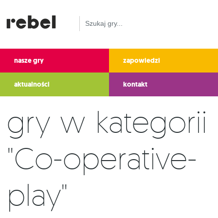
nasze gry
zapowiedzi
aktualności
kontakt
Gry w kategorii
"Co-operative-
play"