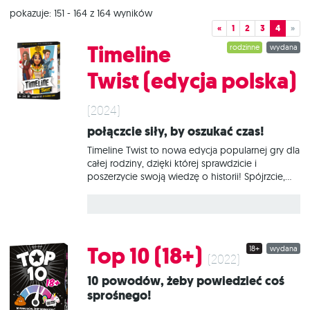
pokazuje: 151 - 164 z 164 wyników
«
1
2
3
4
»
Timeline
rodzinne
wydana
Twist (edycja polska)
(2024)
Połączcie siły, by oszukać czas!
Timeline Twist to nowa edycja popularnej gry dla
całej rodziny, dzięki której sprawdzicie i
poszerzycie swoją wiedzę o historii! Spójrzcie,
jakie wydarzenia są przedstawione na Waszych
kartach i oszacujcie, kiedy miały miejsce.
Zastanówcie się, czy umieścicie kartę na osi
czasu, czy ją odrzucicie. Współpracujcie, by jak
najwięcej kart znalazło się na właściwym miejscu.
Top 10 (18+)
18+
wydana
Komunikacja i taktyka będą kluczem do
(2022)
pomyślnego ukończenia tego wyzwania! Na
10 powodów, żeby powiedzieć coś
czym to polega? Na początku każdy z graczy
sprośnego!
otrzymuje 4 karty i kładzie je przed sobą stroną
bez daty. Jedną z kart kładziemy z jawną datą na