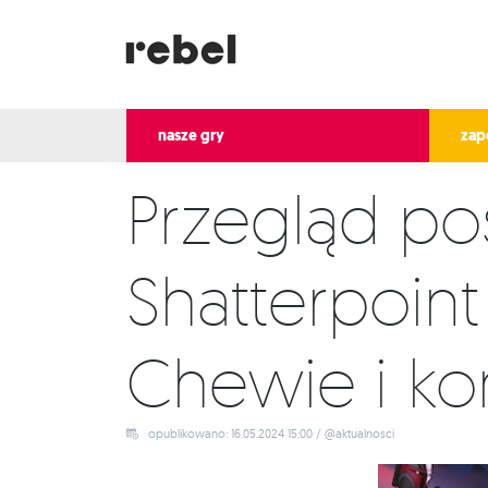
nasze gry
zap
Przegląd pos
Shatterpoint
Chewie i ko
opublikowano: 16.05.2024 15:00 / @aktualnosci