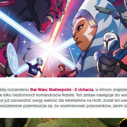
iżej rozszerzeniu
Star Wars: Shatterpoint - Z cichacza
, w którym znajdzi
że kilku niezłomnych komandosów Rebelii. Ten zestaw nawiązuje do wy
ył już udowodnić swoją wartość dla rebeliantów na Hoth, został też uw
ry bezszelestnie przemieszcza się, by wyeliminować przeciwników, zanim z