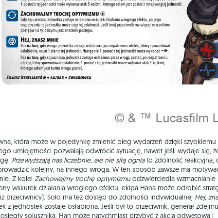
ówna, która może w pojedynkę zmienić bieg wydarzeń dzięki szybkiemu
Jego umiejętności pozwalają odwrócić sytuację, nawet jeśli wydaje się, ż
agę.
Przewyższają nas liczebnie, ale nie siłą ognia
to zdolność reakcyjna, 
prowadzić kolejny, na innego wroga. W ten sposób zawsze ma motywac
ie. Z kolei
Zachowajmy trochę optymizmu
odzwierciedla wzmacnianie
iony wskutek działania wrogiego efektu, ekipa Hana może odrobić stratę
niż przeciwnicy). Solo ma też dostęp do zdolności indywidualnej
Hej, zn
ek z jednostek zostaje osłabiona. Jeśli był to przeciwnik, generał zdejmu
dosięgły sojusznika, Han może natychmiast przybyć z akcją odwetową i