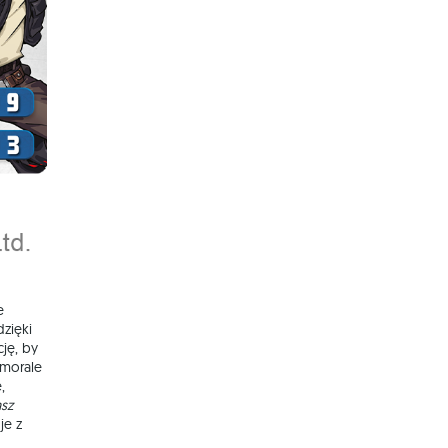
e
dzięki
ję, by
 morale
,
asz
je z