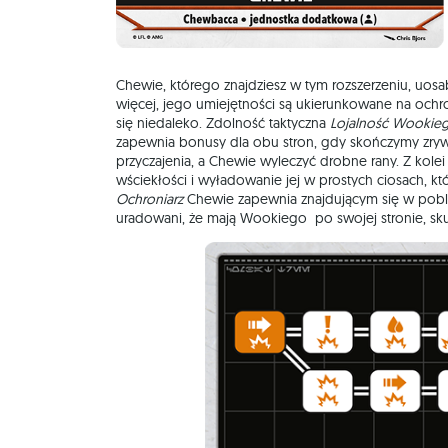
Chewie, którego znajdziesz w tym rozszerzeniu, uosabi
więcej, jego umiejętności są ukierunkowane na ochr
się niedaleko. Zdolność taktyczna
Lojalność Wookie
zapewnia bonusy dla obu stron, gdy skończymy zry
przyczajenia, a Chewie wyleczyć drobne rany. Z kole
wściekłości i wyładowanie jej w prostych ciosach, k
Ochroniarz
Chewie zapewnia znajdującym się w pobl
uradowani, że mają Wookiego po swojej stronie, skute