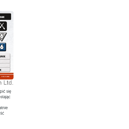
pić się
stając
atnie
ość