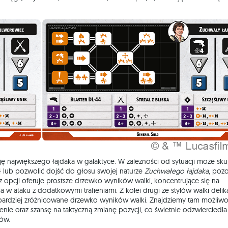
ję największego łajdaka w galaktyce. W zależności od sytuacji może sku
-44 lub pozwolić dojść do głosu swojej naturze
Zuchwałego łajdaka
, pozo
 opcji oferuje prostsze drzewko wyników walki, koncentrujące się na
w ataku z dodatkowymi trafieniami. Z kolei drugi ze stylów walki delik
 bardziej zróżnicowane drzewko wyników walki. Znajdziemy tam możliw
nie oraz szansę na taktyczną zmianę pozycji, co świetnie odzwierciedla
tów.