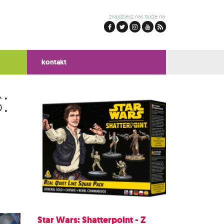
znajdziesz nas także na:
kontakt
:
Star Wars: Shatterpoint - Z