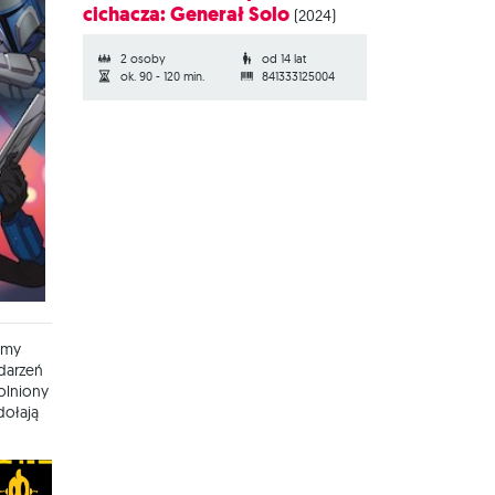
cichacza: Generał Solo
(2024)
2 osoby
od 14 lat
ok. 90 - 120 min.
841333125004
emy
darzeń
olniony
dołają