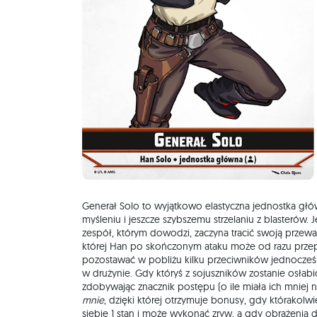
Generał Solo to wyjątkowo elastyczna jednostka gł
myśleniu i jeszcze szybszemu strzelaniu z blasterów. 
zespół, którym dowodzi, zaczyna tracić swoją przew
której Han po skończonym ataku może od razu prze
pozostawać w pobliżu kilku przeciwników jednocześn
w drużynie. Gdy któryś z sojuszników zostanie osłab
zdobywając znacznik postępu (o ile miała ich mniej 
mnie
, dzięki której otrzymuje bonusy, gdy którakolwi
siebie 1 stan i może wykonać zryw, a gdy obrażenia 