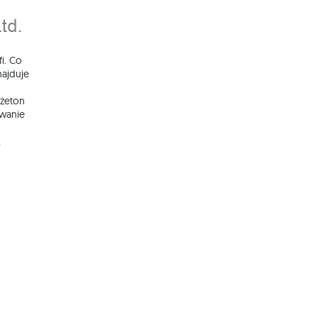
fi. Co
najduje
 żeton
wanie
,