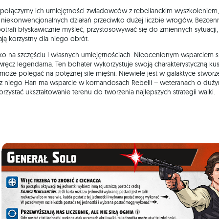
 połączymy ich umiejętności zwiadowców z rebelianckim wyszkoleniem,
niekonwencjonalnych działań przeciwko dużej liczbie wrogów. Bezcenn
otrafi błyskawicznie myśleć, przystosowywać się do zmiennych sytuacji,
ają korzystny dla niego obrót.
ko na szczęściu i własnych umiejętnościach. Nieocenionym wsparciem s
wręcz legendarna. Ten bohater wykorzystuje swoją charakterystyczną ku
oże polegać na potężnej sile mięśni. Niewiele jest w galaktyce stworz
ócz niego Han ma wsparcie w komandosach Rebelii – weteranach o duż
zystać ukształtowanie terenu do tworzenia najlepszych strategii walki.