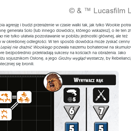
a agresję i budzi przerażenie w czasie walki tak, jak tylko Wookie potra
onę generała Solo (lub innego dowódcy, którego wskażesz), o ile ten z
go
nie tylko ułatwia pozostawanie w pobliżu jednostki głównej, ale też
w w określonej odległości. W ten sposób dowódca może zyskać cenny
i
Lepiej nie drażnić Wookiego
pozwala naszemu bohaterowi na skumulo
tóre bezpośrednio przekładają sukcesy na kościach na obrażenia. Jako
iżu sojusznikom Osłonę, a jego
Groźny wygląd
wystarczy, by Rebelianci
czniej się bronili.