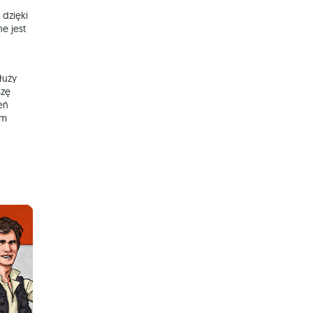
 dzięki
e jest
łuży
szę
eń
ym