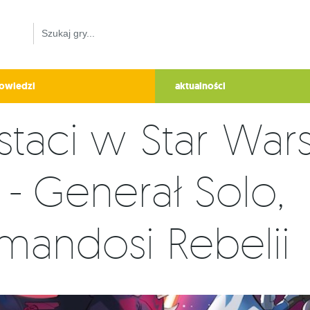
owiedzi
aktualności
taci w Star Wars
 - Generał Solo,
mandosi Rebelii