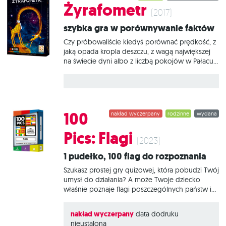
Z? Myśl szybciej, bo inaczej Twoi przeciwnicy Cię
Żyrafometr
przegonią! Wymyśl to! jest wesołą i szybką grą
(2017)
na spotkania rodzinne i imprezy. W każdej turze
Szybka gra w porównywanie faktów
losujesz kartę litery i kartę kategorii, po czym
wszyscy ścigają
Czy próbowaliście kiedyś porównać prędkość, z
jaką opada kropla deszczu, z wagą największej
na świecie dyni albo z liczbą pokojów w Pałacu
Buckingham? Żyrafometr to gra imprezowa i
edukacyjna, w której od dwóch do ośmiu graczy
ma okazję stanąć przez zbiorem najróżniejszych
faktów dotyczących otaczającego nas świata i
wspólnymi siłami (lub grając przeciwko sobie)
100
nakład wyczerpany
rodzinne
wydana
obstawiać, które z nich mają przypisaną
najmniejszą, a które największą liczbę. Na czym to
Pics: Flagi
polega? Na początku rundy gracze z talii 300 kart
(2023)
losują sześć i układają je na torze z liczbami. Przy
1 pudełko, 100 flag do rozpoznania
użyciu żetonów na planszy głosowania, muszą
odgadnąć, który z faktów na odwrocie ma
Szukasz prostej gry quizowej, która pobudzi Twój
umysł do działania? A może Twoje dziecko
właśnie poznaje flagi poszczególnych państw i
chcesz ułatwić mu zapamiętywanie? 100 Pics:
Flagi sprawdzi się doskonale! W pudełku
nakład wyczerpany
data dodruku
znajdziesz praktyczną obudowę oraz 100
nieustalona