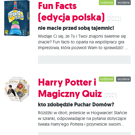
Fun Facts
rodzinne
wydana
od 4 do 15 osób i rozdajcie każdemu z graczy po
2 karty do głosowania. Wybierzcie talię, którą
(edycja polska)
będziecie grali oraz tego, kto rozpocznie
(2022)
zabawę. A potem dajcie się porwać dyskusji o
Nie macie przed sobą tajemnic!
moralności i konsekwencjach swoich decyzji! Na
czym to polega? W
Wydaje Ci się, że Ty i Twoi znajomi świetnie się
znacie? Fun facts to oparta na współpracy gra
imprezowa, która pozwoli Wam to sprawdzić! W
każdej turze odczytujecie na głos dość osobiste
pytanie, na które odpowiadacie, wpisując na
strzałkę pewną liczbę. Spróbujcie zgadnąć, jak
odpowiedzieli pozostali gracze, i ułóżcie swoje
odpowiedzi w kolejności rosnącej. Następnie
Harry Potter i
rodzinne
wydana
odkryjcie je i sprawdźcie, czy mieliście rację! Na
czym to polega? Każda rozgrywka to 8 kart
Magiczny Quiz
pytań, które pozwolą Wam ustalić, a później
(2021)
pobijać osobiste rekordy! W każdej turze
Kto zdobędzie Puchar Domów?
będziecie odpowiadali na jedno pytanie według
poniższego schematu: Pierwszy gracz dobiera
Różdżki w dłoń, jesteście w Hogwarcie! Stańcie
kartę i odczytuje jej treść
w szranki, odpowiadajcie na pytania dotyczące
świata Harry’ego Pottera i przynieście swoim
barwom chwałę oraz Puchar Domów. Harry