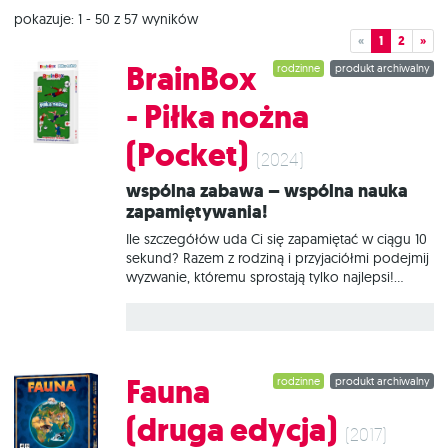
pokazuje: 1 - 50 z 57 wyników
«
1
2
»
BrainBox
rodzinne
produkt archiwalny
- Piłka nożna
(Pocket)
(2024)
Wspólna zabawa – wspólna nauka
zapamiętywania!
Ile szczegółów uda Ci się zapamiętać w ciągu 10
sekund? Razem z rodziną i przyjaciółmi podejmij
wyzwanie, któremu sprostają tylko najlepsi!
Sprawdź swoją wiedzę o najważniejszych
klubach piłkarskich i zawodnikach, wykazując się
niebywałym zmysłem obserwacji, pamięcią i
spostrzegawczością. BrainBox - Piłka nożna
(Pocket) to nie lada wyzwanie dla wszystkich
Fauna
rodzinne
produkt archiwalny
fanów futbolu. Na 40 kartach znajdziesz 312 pytań
dotyczących słynnych klubów piłkarskich i
(druga edycja)
najpopularniejszych piłkarzy z całego świata. Na
(2017)