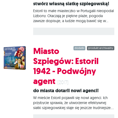
Stwórz własną siatkę szpiegowską!
Estoril to małe miasteczko w Portugalii nieopodal
Lizbony. Otaczają je piękne plaże, pogoda
zawsze dopisuje, a ludzie mogą bawić się w
kasynach i gościć w luksusowych hotelach. Z
tego właśnie powodu w czasach drugiej wojny
światowej mieścina ta przyciągała całe tłumy
intrygujących person: królów, książąt,
dyplomatów i wysoko postawionych polityków.
Miasto
dodatki
produkt archiwalny
Wszystkie te osobistości miały ze sobą coś
wspólnego. W tych niespokojnych czasach
Szpiegów: Estoril
parały się szpiegostwem. Tak samo zresztą jak
wszyscy mieszkańcy miasteczka...Podczas gry
1942 - Podwójny
zadaniem graczy jest stworzenie najbardziej
efektywnej siatki szpiegowskiej. Wszyscy
agent
rozpoczynają rozgrywkę z zestawem 6 kart
(2017)
postaci, które będą posyłać w różne historyczne
Do miasta dotarli nowi agenci!
miejsca, aby wykonywały zadania polegające
W mieście Estoril pojawili się nowi agenci. Ich
przybycie sprawia, że utworzenie efektywnej
siatki szpiegowskiej staje się jeszcze trudniejsze.
Dlaczego? Ponieważ nowi agenci mają zdolność
werbowania obcych agentów. Są też nowe