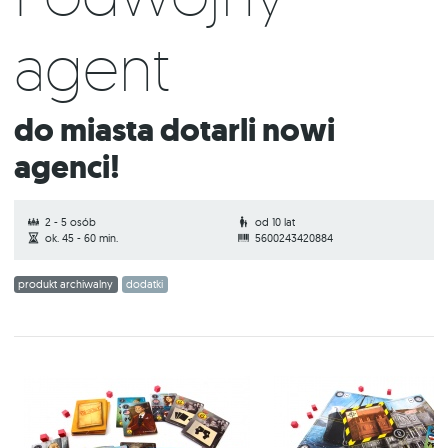
agent
Do miasta dotarli nowi
agenci!
2 - 5 osób
od 10 lat
ok. 45 - 60 min.
5600243420884
produkt archiwalny
dodatki