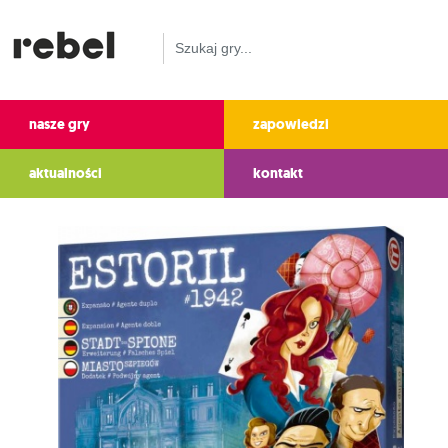
nasze gry
zapowiedzi
aktualności
kontakt