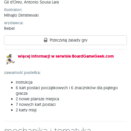
Gil d'Orey, Antonio Sousa Lara
ilustrator:
Mihajlo Dimitrievski
wydawca:
Rebel
Przeczytaj zasady gry
więcej informacji w serwisie BoardGameGeek.com
zawartość pudełka:
instrukcja
6 kart postaci początkowych i 6 znaczników dla piątego
gracza
2 nowe plansze miejsca
7 nowych kart postaci
2 karty misji
Mechanika i tematyka