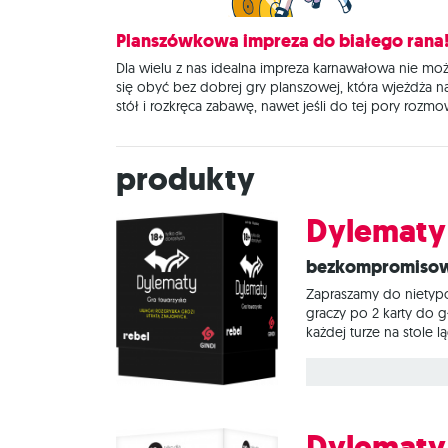
Planszówkowa impreza do białego rana
Dla wielu z nas idealna impreza karnawałowa nie mo
się obyć bez dobrej gry planszowej, która wjeżdża n
stół i rozkręca zabawę, nawet jeśli do tej pory rozm
nie za bardzo się kleiła. To świetne rozwiązanie
zwłaszcza dla tych osób, które bawią się w
zróżnicowanym towarzystwie, gdzie nie wszyscy się
Produkty
Dylematy
Bezkompromisow
Zapraszamy do nietypo
graczy po 2 karty do g
każdej turze na stole
opcję wybierze więks
rozwiązaniami, po czym
Dylematy