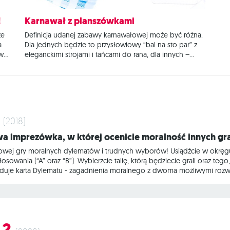
!
Karnawał z planszówkami
że
Definicja udanej zabawy karnawałowej może być różna.
a
Dla jednych będzie to przysłowiowy “bal na sto par” z
owa
eleganckimi strojami i tańcami do rana, dla innych –
luźny wieczór ze znajomymi, który zapewni nam relaks i
świetną zabawę. Jeśli należycie do drugiego grona, z
pewnością docieniacie trzymaną w zanadrzu dobrą
planszówkę,
(2018)
a imprezówka, w której ocenicie moralność innych gr
wej gry moralnych dylematów i trudnych wyborów! Usiądźcie w okręgu
łosowania (“A” oraz “B”). Wybierzcie talię, którą będziecie grali oraz t
 ląduje karta Dylematu - zagadnienia moralnego z dwoma możliwymi rozwi
zość osób przy stole. Grupa może - a nawet powinna, gorąco do tego 
 każdy z graczy podejmuje decyzję. Punktujesz, jeśli udało Ci się popr
 2