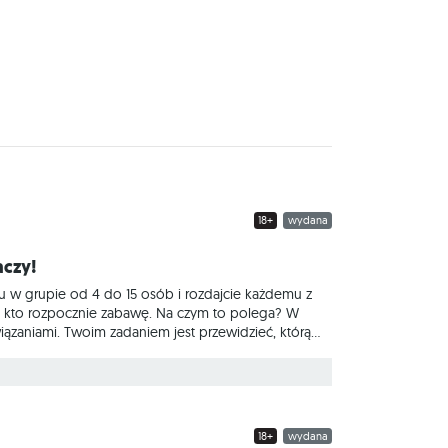
18+
wydana
aczy!
 w grupie od 4 do 15 osób i rozdajcie każdemu z
ego, kto rozpocznie zabawę. Na czym to polega? W
ązaniami. Twoim zadaniem jest przewidzieć, którą
zachęcamy! - dyskutować nad możliwymi
awnie
18+
wydana