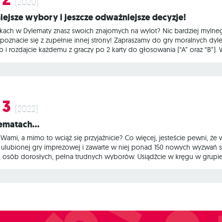
(2020)
niejsze wybory i jeszcze odważniejsze decyzje!
wkach w Dylematy znasz swoich znajomych na wylot? Nic bardziej mylnego
poznacie się z zupełnie innej strony! Zapraszamy do gry moralnych dy
i rozdajcie każdemu z graczy po 2 karty do głosowania (“A” oraz “B”). Wy
 czym to polega? W każdej turze na stole ląduje karta Dylematu – za
adaniem jest przewidzieć, którą opcję wybierze większość osób przy st
 3
(2022)
ylematach…
Wami, a mimo to wciąż się przyjaźnicie? Co więcej, jesteście pewni, że
lubionej gry imprezowej i zawarte w niej ponad 150 nowych wyzwań s
osób dorosłych, pełna trudnych wyborów. Usiądźcie w kręgu w grupie 
ybierzcie talię, którą będziecie grali oraz tego, kto rozpocznie zabawę.
h decyzji! Na czym to polega? W