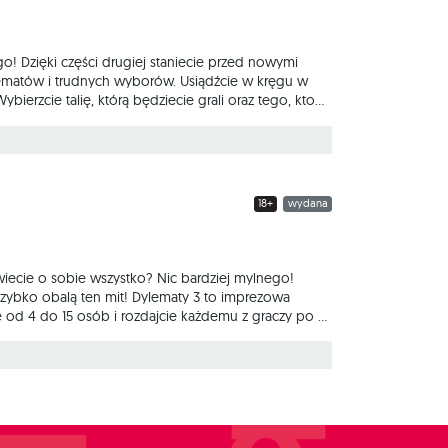
! Dzięki części drugiej staniecie przed nowymi
lematów i trudnych wyborów. Usiądźcie w kręgu w
bierzcie talię, którą będziecie grali oraz tego, kto
gadnienia moralnego z dwoma możliwymi
ole.
18+
wydana
 wiecie o sobie wszystko? Nic bardziej mylnego!
zybko obalą ten mit! Dylematy 3 to imprezowa
od 4 do 15 osób i rozdajcie każdemu z graczy po 2
 A potem dajcie się porwać dyskusji o moralności i