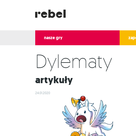
nasze gry
zap
Dylematy
Artykuły
24.01.2020