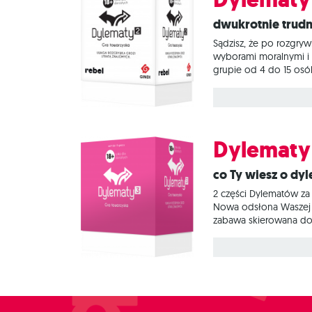
Dwukrotnie trud
Sądzisz, że po rozgry
wyborami moralnymi i 
grupie od 4 do 15 osób 
rozpocznie zabawę. Na
rozwiązaniami. Twoim z
Dylematy
Co Ty wiesz o d
2 części Dylematów za 
Nowa odsłona Waszej u
zabawa skierowana do 
karty do głosowania. W
konsekwencjach swoic