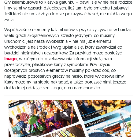
Gry kalamburowe to klasyka gatunku – bawili się w nie nasi rodzice
i my sami w czasach dziecięcych. Ileż tam było śmiechu i zabawy!
Jeśli ktoś nie umiał zbyt dobrze pokazywać haseł, nie miał łatwego
życia…
Współcześnie elementy kalamburów są wykorzystywane w bardzo
wielu grach skojarzeniowych. Często jedynym, co musimy
uruchomić, jest nasza wyobraźnia – nie ma już elementu
wychodzenia na środek i wygłupiania się, który zawstydzał co
bardziej nieśmiałych uczestników. Za przykład może posłużyć
Imago
, w którym do przekazywania informacji służą nam
przezroczyste, plastikowe karty z symbolami. Przy użyciu
dostępnych prostych elementów musimy pokazać coś, co
naprowadzi pozostałych graczy na hasło, które wylosowaliśmy.
Karty możemy na siebie nakładać, a także poruszać nimi, jeszcze
dokładniej oddając sens tego, o co nam chodziło.