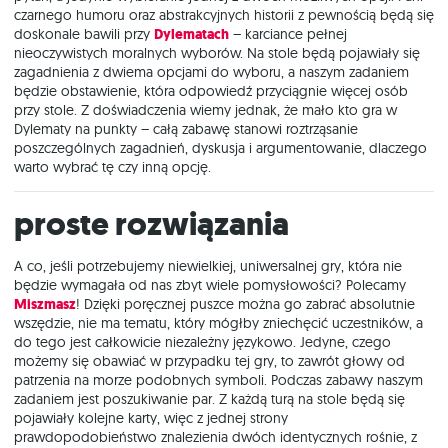
czarnego humoru oraz abstrakcyjnych historii z pewnością będą się
doskonale bawili przy
Dylematach
– karciance pełnej
nieoczywistych moralnych wyborów. Na stole będą pojawiały się
zagadnienia z dwiema opcjami do wyboru, a naszym zadaniem
będzie obstawienie, która odpowiedź przyciągnie więcej osób
przy stole. Z doświadczenia wiemy jednak, że mało kto gra w
Dylematy na punkty – całą zabawę stanowi roztrząsanie
poszczególnych zagadnień, dyskusja i argumentowanie, dlaczego
warto wybrać tę czy inną opcję.
Proste rozwiązania
A co, jeśli potrzebujemy niewielkiej, uniwersalnej gry, która nie
będzie wymagała od nas zbyt wiele pomysłowości? Polecamy
Miszmasz
! Dzięki poręcznej puszce można go zabrać absolutnie
wszędzie, nie ma tematu, który mógłby zniechęcić uczestników, a
do tego jest całkowicie niezależny językowo. Jedyne, czego
możemy się obawiać w przypadku tej gry, to zawrót głowy od
patrzenia na morze podobnych symboli. Podczas zabawy naszym
zadaniem jest poszukiwanie par. Z każdą turą na stole będą się
pojawiały kolejne karty, więc z jednej strony
prawdopodobieństwo znalezienia dwóch identycznych rośnie, z