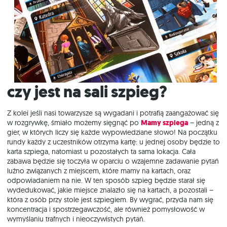
Czy jest na sali szpieg?
Z kolei jeśli nasi towarzysze są wygadani i potrafią zaangażować się
w rozgrywkę, śmiało możemy sięgnąć po
Mamy szpiega
– jedną z
gier, w których liczy się każde wypowiedziane słowo! Na początku
rundy każdy z uczestników otrzyma kartę: u jednej osoby będzie to
karta szpiega, natomiast u pozostałych ta sama lokacja. Cała
zabawa będzie się toczyła w oparciu o wzajemne zadawanie pytań
luźno związanych z miejscem, które mamy na kartach, oraz
odpowiadaniem na nie. W ten sposób szpieg będzie starał się
wydedukować, jakie miejsce znalazło się na kartach, a pozostali –
która z osób przy stole jest szpiegiem. By wygrać, przyda nam się
koncentracja i spostrzegawczość, ale również pomysłowość w
wymyślaniu trafnych i nieoczywistych pytań.