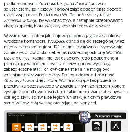
podkomendnymi. Zdolność taktyczna
Z flanki!
pozwala
sojuszniczemu żołnierzowi-klonowi zająć dogodniejszą pozycję
dzięki wspinaczce. Dodatkowo Wolffe może skorzystać ze
Strzelania w biegu
, by wykonać zryw, a następnie przeprowadzić
akcję skupienia, która zwiększy jego skuteczność w walce.
W zwiększaniu potencjału bojowego pomagają także zdolności
wrodzone komandora.
Wolfpack
odnosi się do szczególnej więzi
między członkami legionu 104 i premiuje zarówno utrzymywanie
żołnierzy-klonów blisko siebie, jak i skuteczną ochronę Wolffe’a.
Dzięki niej, jeśli kapitan nie jest osłabiony, jego podkomendni
pozostający w pobliżu innych żołnierzy-klonów wykonują
zabezpieczone ataki: ich krytyczne trafienia nie mogą być
zmieniane przez wrogie efekty. Do tego dochodzi zdolność
Grupowy łowca
, dzięki której Wolffe atakujący bezpośrednio
przeciwnika pozostającego w zwarciu z innym żołnierzem-klonem
zyskuje 2 dodatkowe kości ataku. Takie premiowanie utrzymywania
ścisłego szyku sprawia, że legion 104 atakuje niczym prawdziwe
stado wilków: całą watahą otaczając upatrzony cel.