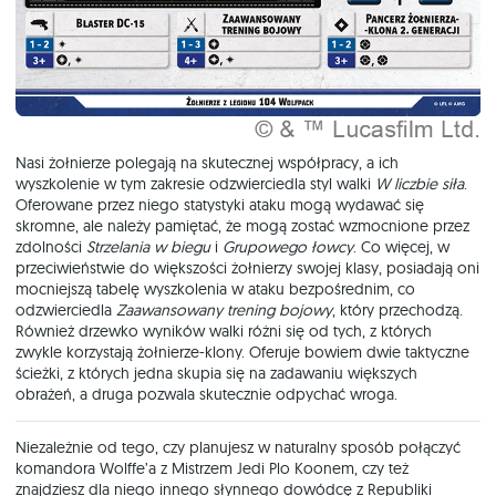
Nasi żołnierze polegają na skutecznej współpracy, a ich
wyszkolenie w tym zakresie odzwierciedla styl walki
W liczbie siła
.
Oferowane przez niego statystyki ataku mogą wydawać się
skromne, ale należy pamiętać, że mogą zostać wzmocnione przez
zdolności
Strzelania w biegu
i
Grupowego łowcy
. Co więcej, w
przeciwieństwie do większości żołnierzy swojej klasy, posiadają oni
mocniejszą tabelę wyszkolenia w ataku bezpośrednim, co
odzwierciedla
Zaawansowany trening bojowy
, który przechodzą.
Również drzewko wyników walki różni się od tych, z których
zwykle korzystają żołnierze-klony. Oferuje bowiem dwie taktyczne
ścieżki, z których jedna skupia się na zadawaniu większych
obrażeń, a druga pozwala skutecznie odpychać wroga.
Niezależnie od tego, czy planujesz w naturalny sposób połączyć
komandora Wolffe’a z Mistrzem Jedi Plo Koonem, czy też
znajdziesz dla niego innego słynnego dowódcę z Republiki