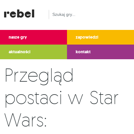
nasze gry
zapowiedzi
aktualności
kontakt
Przegląd
postaci w Star
Wars: