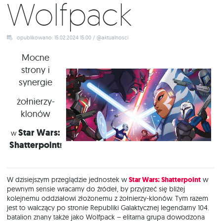
Wolfpack
opublikowano: 15.02.2024 15:00 / @aktualnosci
Mocne
strony i
synergie
żołnierzy-
klonów
Star
Wars:
w
Shatterpoint
!
W dzisiejszym przeglądzie jednostek w
Star Wars: Shatterpoint
w
pewnym sensie wracamy do źródeł, by przyjrzeć się bliżej
kolejnemu oddziałowi złożonemu z żołnierzy-klonów. Tym razem
jest to walczący po stronie Republiki Galaktycznej legendarny 104.
batalion znany także jako Wolfpack – elitarna grupa dowodzona