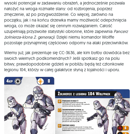
wysoki potencjał w zadawaniu obrażeń, a jednocześnie pozwala
nałożyć na wroga rozmaite stany: od rozbrojenia, poprzez
zmęczenie, aż po przygwożdżenie. Co więcej, zarówno na
początku, jak i na końcu drzewka mamy możliwość odepchnięcia
wroga, co może okazać się cennym rozwiązaniem. Całość
uzupełniają przyzwoite statystyki obronne, które zapewnia
Pancerz
żołnierza-klona 2. generacji
. Dzięki niemu komandor Wolffe
pozostaje przynajmniej częściowo odporny na ataki przeciwników.
Wiemy już, jak prezentuje się CC-3636, ale kim byłby dowódca bez
swoich wiernych podkomendnych? Jeśli spotkasz go na polu
bitwy, prawdopodobnie gdzieś w pobliżu będą też członkowie
legionu 104, którzy w całej galaktyce słyną z lojalności i uporu.