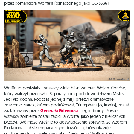
przez komandora Wolffe’a (oznaczonego jako CC-3636).
Wolffe to posiwiały i noszący wiele blizn weteran Wojen Klonów,
który walczył przeciwko Separatystom pod dowództwem Mistrza
Jedi Plo Koona. Podczas jednej z misji przeżył dramatyczne
zdarzenie: statek, którym podróżował, Triumphant (o, ironio), został
zaatakowany przez
Generała Griveousa
i jego droidy. Prawie
wszyscy żołnierze zostali zabici, a Wolffe, jako jeden z nielicznych,
przeżył. Być może właśnie to doświadczenie sprawiło, że wzorem
Plo Koona stał się empatycznym dowódcą, który okazuje
podkomendnym wiele szacunku. Dzięki temu Wolfpack jest