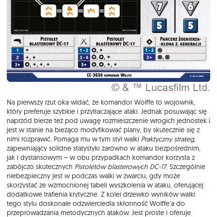
Na pierwszy rzut oka widać, że komandor Wolffe to wojownik,
który preferuje szybkie i przytłaczające ataki. Jednak posuwając się
naprzód bierze też pod uwagę rozmieszczenie wrogich jednostek i
jest w stanie na bieżąco modyfikować plany, by skutecznie się z
nimi rozprawić. Pomaga mu w tym styl walki
Praktyczny strateg
,
zapewniający solidne statystyki zarówno w ataku bezpośrednim,
jak i dystansowym – w obu przypadkach komandor korzysta z
zabójczo skutecznych
Pistoletów blasterowych DC-17
. Szczególnie
niebezpieczny jest w podczas walki w zwarciu, gdy może
skorzystać ze wzmocnionej tabeli wyszkolenia w ataku, oferującej
dodatkowe trafienia krytyczne. Z kolei drzewko wyników walki
tego stylu doskonale odzwierciedla skłonność Wolffe’a do
przeprowadzania metodycznych ataków. Jest proste i oferuje