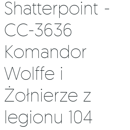
Shatterpoint -
CC-3636
Komandor
Wolffe i
Żołnierze z
legionu 104