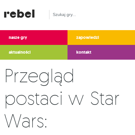
nasze gry
zapowiedzi
aktualności
kontakt
Przegląd
postaci w Star
Wars: