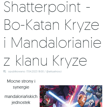
Shatterpoint -
Bo-Katan Kryze
i Mandalorianie
z klanu Kryze
opublikowano: 17.04.2023 18:00 / @aktualnosci
Mocne strony i
synergie
mandaloriańskich
jednostek