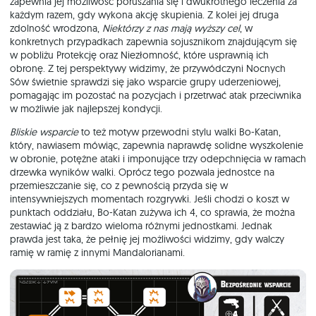
zapewnia jej możliwość poruszania się i dwukrotnego leczenia za
każdym razem, gdy wykona akcję skupienia. Z kolei jej druga
zdolność wrodzona,
Niektórzy z nas mają wyższy cel
, w
konkretnych przypadkach zapewnia sojusznikom znajdującym się
w pobliżu Protekcję oraz Niezłomność, które usprawnią ich
obronę. Z tej perspektywy widzimy, że przywódczyni Nocnych
Sów świetnie sprawdzi się jako wsparcie grupy uderzeniowej,
pomagając im pozostać na pozycjach i przetrwać atak przeciwnika
w możliwie jak najlepszej kondycji.
Bliskie wsparcie
to też motyw przewodni stylu walki Bo-Katan,
który, nawiasem mówiąc, zapewnia naprawdę solidne wyszkolenie
w obronie, potężne ataki i imponujące trzy odepchnięcia w ramach
drzewka wyników walki. Oprócz tego pozwala jednostce na
przemieszczanie się, co z pewnością przyda się w
intensywniejszych momentach rozgrywki. Jeśli chodzi o koszt w
punktach oddziału, Bo-Katan zużywa ich 4, co sprawia, że można
zestawiać ją z bardzo wieloma różnymi jednostkami. Jednak
prawda jest taka, że pełnię jej możliwości widzimy, gdy walczy
ramię w ramię z innymi Mandalorianami.