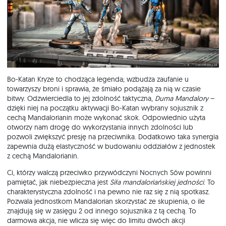
Bo-Katan Kryze to chodząca legenda; wzbudza zaufanie u
towarzyszy broni i sprawia, że śmiało podążają za nią w czasie
bitwy. Odzwierciedla to jej zdolność taktyczna,
Duma Mandalory
–
dzięki niej na początku aktywacji Bo-Katan wybrany sojusznik z
cechą Mandalorianin może wykonać skok. Odpowiednio użyta
otworzy nam drogę do wykorzystania innych zdolności lub
pozwoli zwiększyć presję na przeciwnika. Dodatkowo taka synergia
zapewnia dużą elastyczność w budowaniu oddziałów z jednostek
z cechą Mandalorianin.
Ci, którzy walczą przeciwko przywódczyni Nocnych Sów powinni
pamiętać, jak niebezpieczna jest
Siła mandaloriańskiej jedności
. To
charakterystyczna zdolność i na pewno nie raz się z nią spotkasz.
Pozwala jednostkom Mandalorian skorzystać ze skupienia, o ile
znajdują się w zasięgu 2 od innego sojusznika z tą cechą. To
darmowa akcja, nie wlicza się więc do limitu dwóch akcji