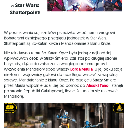
Star
Wars:
w
Shatterpoint
!
W poszukiwaniu sojuszników przeciwko wspólnemu wrogowi…
Bohaterami dzisiejszego przeglądu jednostek w Star Wars:
Shatterpoint są Bo-Katan Kryze i Mandalorianie z klanu Kryze.
Nie tak dawno temu Bo-Katan Kryze była jedną z najbardziej
wpływowych osób w Straży Śmierci. Dziś stoi po drugiej stronie
barykady, dążąc do zniszczenia wrogiego odłamu grupy i
wyzwolenia Mandalory spod władzy
Lorda Maula
. U jej boku stoją
niezłomni wojownicy gotowi do upadłego walczyć za wspólną
sprawę: Mandalorianie z klanu Kryze. Po przejęciu Straży Śmierci
przez Maula wspólnie udali się po pomoc do
Ahsoki Tano
i stanęli
po stronie Republiki Galaktycznej, licząc, że uda im się uratować
Mandalorę.