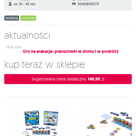
ok. 30 - 45 min.
3558380115373
wydana
rodzinne
Aktualności
28.06.2024
Gry na wakacje: planszówki w domu i w podróży
|
Kup teraz w sklepie
Sugerowana cena detaliczna:
149,95
zł