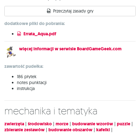
Przeczytaj zasady gry
dodatkowe pliki do pobrania:
Errata_Aqua.pdf
więcej informacji w serwisie BoardGameGeek.com
zawartość pudełka:
186 płytek
notes punktacji
instrukcja
Mechanika i tematyka
zwierzęta
|
środowisko
|
morze
|
budowanie wzorów
|
puzzle
|
zbieranie zestawów
|
budowanie obszarów
|
kafelki
|