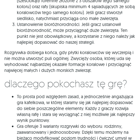
(sześciokąty foremne złożone z 3 obszarów tego samego
koloru) oraz rafy (skupiska minimum 4 sąsiadujących ze sobą
koralowców tego samego koloru). Jeśli gracz stworzył
siedlisko, natychmiast przyciąga ono małe zwierzęta.
Ustanowienie bioróżnorodności. Jeśli gracz ustanowił
bioróżnorodność, może przyciągnąć duże zwierzęta. Ten
punkt nie jest obowiązkowy, a korzystanie z niego należy jak
najlepiej dopasować do naszej strategii.
Rozgrywka dobiega końca, gdy płytki koralowców się wyczerpią i
nie można utworzyć puli ogólnej. Zwycięży osoba, której uda się
wyhodować najbardziej okazałe formacje koralowe i przyciągnąć
najwięcej małych i dużych morskich zwierząt.
Dlaczego pokochasz tę grę?
To prosta pod względem zasad, a jednocześnie angażująca
gra kafelkowa, w której staramy się jak najlepiej dopasować
do siebie poszczególne elementy. Każdy z graczy rozwija
własną rafę i stara się wyciągnąć z niej możliwie jak najlepszy
wynik punktowy.
Gra oferuje 3 warianty rozgrywki do wyboru: rodzinny,
zaawansowany i jednoosobowy. Dzięki temu możemy na
bieżąco modyfikować poziom trudności i ćwiczyć umysł w