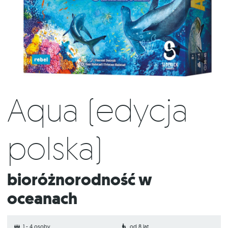
Aqua (edycja
polska)
Bioróżnorodność w
oceanach
1 - 4 osoby
od 8 lat