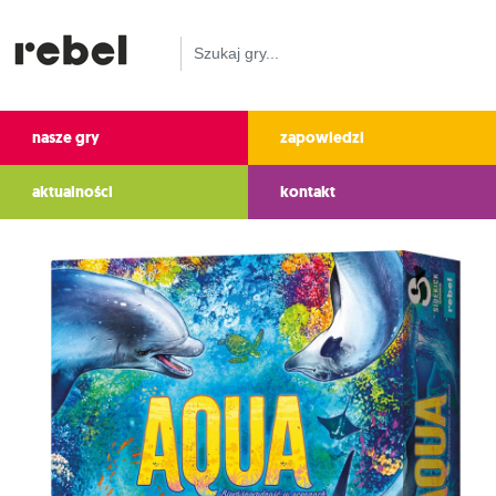
nasze gry
zapowiedzi
aktualności
kontakt