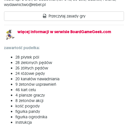
wydawnictwo@rebel.pl
Przeczytaj zasady gry
więcej informacji w serwisie BoardGameGeek.com
zawartość pudełka:
28 płytek pól
28 zielonych pędów
26 żółtych pędów
24 różowe pędy
20 kanałów nawadniania
9 żetonów usprawnień
46 kart celu
4 plansze graczy
8 żetonów akcji
kość pogody
figurka pandy
figurka ogrodnika
instrukcja