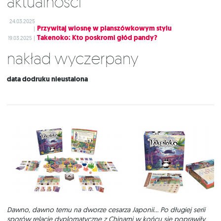
Aktualności
24.03.2025
Przywitaj wiosnę w planszówkowym stylu
|
Takenoko: Kto poskromi głód pandy?
19.03.2025 |
Nakład wyczerpany
data dodruku nieustalona
Dawno, dawno temu na dworze cesarza Japonii… Po długiej serii
sporów relacje dyplomatyczne z Chinami w końcu się poprawiły.