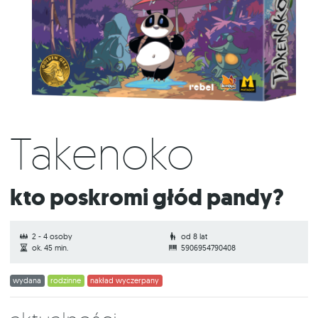
Takenoko
Kto poskromi głód pandy?
2 - 4 osoby
od 8 lat
ok. 45 min.
5906954790408
wydana
rodzinne
nakład wyczerpany