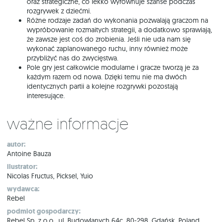
oraz strategiczne, co lekko wyrównuje szanse podczas
rozgrywek z dziećmi.
Różne rodzaje zadań do wykonania pozwalają graczom na
wypróbowanie rozmaitych strategii, a dodatkowo sprawiają,
że zawsze jest coś do zrobienia. Jeśli nie uda nam się
wykonać zaplanowanego ruchu, inny również może
przybliżyć nas do zwycięstwa.
Pole gry jest całkowicie modularne i gracze tworzą je za
każdym razem od nowa. Dzięki temu nie ma dwóch
identycznych partii a kolejne rozgrywki pozostają
interesujące.
Ważne informacje
autor:
Antoine Bauza
ilustrator:
Nicolas Fructus, Picksel, Yuio
wydawca:
Rebel
podmiot gospodarczy:
Rebel Sp. z o.o., ul. Budowlanych 64c, 80-298, Gdańsk, Poland,