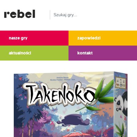
nasze gry
zapowiedzi
aktualności
kontakt