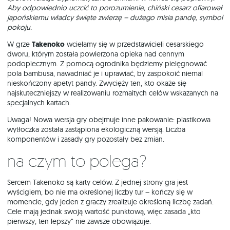
Aby odpowiednio uczcić to porozumienie, chiński cesarz ofiarował
japońskiemu władcy święte zwierzę – dużego misia pandę, symbol
pokoju.
W grze
Takenoko
wcielamy się w przedstawicieli cesarskiego
dworu, którym została powierzona opieka nad cennym
podopiecznym. Z pomocą ogrodnika będziemy pielęgnować
pola bambusa, nawadniać je i uprawiać, by zaspokoić niemal
nieskończony apetyt pandy. Zwycięży ten, kto okaże się
najskuteczniejszy w realizowaniu rozmaitych celów wskazanych na
specjalnych kartach.
Uwaga! Nowa wersja gry obejmuje inne pakowanie: plastikowa
wytłoczka została zastąpiona ekologiczną wersją. Liczba
komponentów i zasady gry pozostały bez zmian.
Na czym to polega?
Sercem Takenoko są karty celów. Z jednej strony gra jest
wyścigiem, bo nie ma określonej liczby tur – kończy się w
momencie, gdy jeden z graczy zrealizuje określoną liczbę zadań.
Cele mają jednak swoją wartość punktową, więc zasada „kto
pierwszy, ten lepszy” nie zawsze obowiązuje.