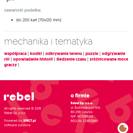
zawartość pudełka:
do 200 kart (70x120 mm)
Mechanika i tematyka
współpraca
|
kostki
|
odkrywanie terenu
|
puzzle
|
odgrywanie
ról
|
opowiadanie historii
|
śledzenie czasu
|
zróżnicowane moce
graczy
|
O firmie
Rebel Sp. z o.o.
ul. Budowlanych 64c
All rights reserved © 2019
80-298 Gdańsk
Rebel Sp. z o.o.
NIP: 9571068214
Powered by
XPECT.pl
REGON: 221833849
software solutions
Zarządzaj
preferencjami
cookies