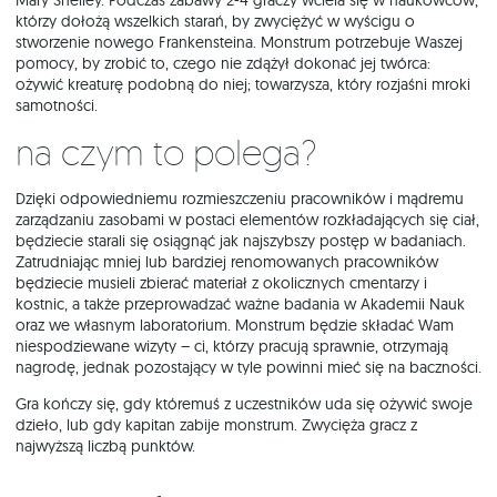
Mary Shelley. Podczas zabawy 2-4 graczy wciela się w naukowców,
którzy dołożą wszelkich starań, by zwyciężyć w wyścigu o
stworzenie nowego Frankensteina. Monstrum potrzebuje Waszej
pomocy, by zrobić to, czego nie zdążył dokonać jej twórca:
ożywić kreaturę podobną do niej; towarzysza, który rozjaśni mroki
samotności.
Na czym to polega?
Dzięki odpowiedniemu rozmieszczeniu pracowników i mądremu
zarządzaniu zasobami w postaci elementów rozkładających się ciał,
będziecie starali się osiągnąć jak najszybszy postęp w badaniach.
Zatrudniając mniej lub bardziej renomowanych pracowników
będziecie musieli zbierać materiał z okolicznych cmentarzy i
kostnic, a także przeprowadzać ważne badania w Akademii Nauk
oraz we własnym laboratorium. Monstrum będzie składać Wam
niespodziewane wizyty – ci, którzy pracują sprawnie, otrzymają
nagrodę, jednak pozostający w tyle powinni mieć się na baczności.
Gra kończy się, gdy któremuś z uczestników uda się ożywić swoje
dzieło, lub gdy kapitan zabije monstrum. Zwycięża gracz z
najwyższą liczbą punktów.