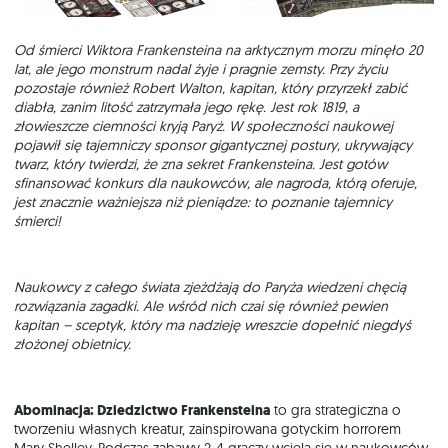
Od śmierci Wiktora Frankensteina na arktycznym morzu minęło 20
lat, ale jego monstrum nadal żyje i pragnie zemsty. Przy życiu
pozostaje również Robert Walton, kapitan, który przyrzekł zabić
diabła, zanim litość zatrzymała jego rękę. Jest rok 1819, a
złowieszcze ciemności kryją Paryż. W społeczności naukowej
pojawił się tajemniczy sponsor gigantycznej postury, ukrywający
twarz, który twierdzi, że zna sekret Frankensteina. Jest gotów
sfinansować konkurs dla naukowców, ale nagroda, którą oferuje,
jest znacznie ważniejsza niż pieniądze: to poznanie tajemnicy
śmierci!
Naukowcy z całego świata zjeżdżają do Paryża wiedzeni chęcią
rozwiązania zagadki. Ale wśród nich czai się również pewien
kapitan – sceptyk, który ma nadzieję wreszcie dopełnić niegdyś
złożonej obietnicy.
Abominacja: Dziedzictwo Frankensteina
to gra strategiczna o
tworzeniu własnych kreatur, zainspirowana gotyckim horrorem