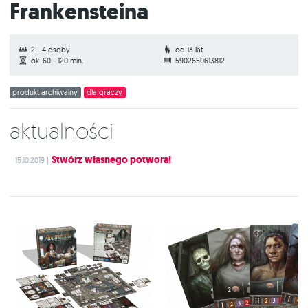
Frankensteina
2 - 4 osoby
od 13 lat
ok. 60 - 120 min.
5902650613812
produkt archiwalny
dla graczy
Aktualności
Stwórz własnego potwora!
15.10.2019 |