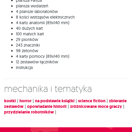
plansza Paryża
plansza wydarzeń
4 plansze laboratoriów
8 kości wstrząsów elektrycznych
4 karty anatomii (89x140 mm)
40 dużych kart
100 małych kart
29 pionków
243 znaczniki
98 żetonów
4 karty pomocy (89x140 mm)
12 zestawów łączników
instrukcja
Mechanika i tematyka
kostki
|
horror
|
na podstawie książki
|
science fiction
|
zbieranie
zestawów
|
opowiadanie historii
|
zróżnicowane moce graczy
|
przydzielanie robotników
|