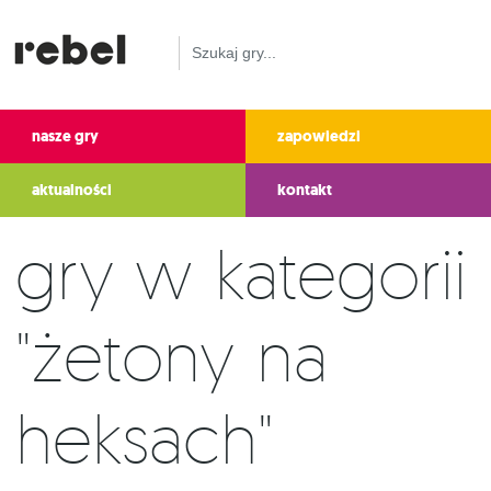
nasze gry
zapowiedzi
aktualności
kontakt
Gry w kategorii
"żetony na
heksach"