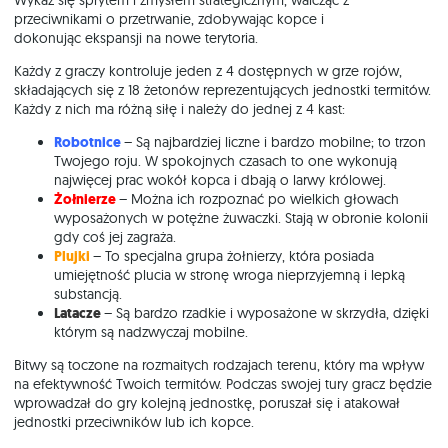
Wykaż się sprytem i zmysłem strategicznym, walcząc z
przeciwnikami o przetrwanie, zdobywając kopce i
dokonując ekspansji na nowe terytoria.
Każdy z graczy kontroluje jeden z 4 dostępnych w grze rojów,
składających się z 18 żetonów reprezentujących jednostki termitów.
Każdy z nich ma różną siłę i należy do jednej z 4 kast:
Robotnice
– Są najbardziej liczne i bardzo mobilne; to trzon
Twojego roju. W spokojnych czasach to one wykonują
najwięcej prac wokół kopca i dbają o larwy królowej.
Żołnierze
– Można ich rozpoznać po wielkich głowach
wyposażonych w potężne żuwaczki. Stają w obronie kolonii
gdy coś jej zagraża.
Plujki
– To specjalna grupa żołnierzy, która posiada
umiejętność plucia w stronę wroga nieprzyjemną i lepką
substancją.
Latacze
– Są bardzo rzadkie i wyposażone w skrzydła, dzięki
którym są nadzwyczaj mobilne.
Bitwy są toczone na rozmaitych rodzajach terenu, który ma wpływ
na efektywność Twoich termitów. Podczas swojej tury gracz będzie
wprowadzał do gry kolejną jednostkę, poruszał się i atakował
jednostki przeciwników lub ich kopce.