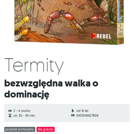
Termity
Bezwzględna walka o
dominację
2 - 4 osoby
od 10 lat
ok. 30 - 45 min.
5901549927658
produkt archiwalny
dla graczy