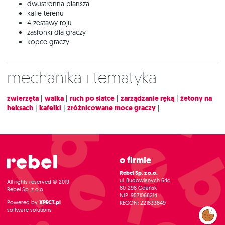
dwustronna plansza
kafle terenu
4 zestawy roju
zasłonki dla graczy
kopce graczy
Mechanika i tematyka
zwierzęta
|
walka
|
ruch po siatce
|
zarządzanie ręką
|
żetony na
heksach
|
kafelki
|
zróżnicowane moce graczy
|
O firmie
Rebel Sp. z o.o.
ul. Budowlanych 64c
All rights reserved © 2019
80-298 Gdańsk
Rebel Sp. z o.o.
NIP: 9571068214
Powered by
XPECT.pl
REGON: 221833849
software solutions
Zarządzaj
preferencjami
cookies