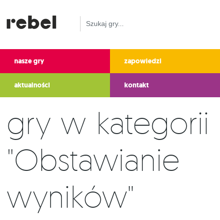
nasze gry
zapowiedzi
aktualności
kontakt
Gry w kategorii
"Obstawianie
wyników"