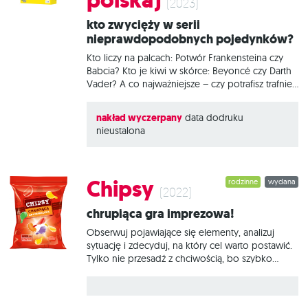
polska)
który zebrał najsilniejszy zestaw. Zwycięży osoba,
(2023)
która po 3 rundach będzie miała najwięcej run.
Kto zwycięży w serii
Na czym to polega? Pojedyncza partia składa się
nieprawdopodobnych pojedynków?
z 3 rund, podczas których uczestnicy
Kto liczy na palcach: Potwór Frankensteina czy
Babcia? Kto je kiwi w skórce: Beyoncé czy Darth
Vader? A co najważniejsze – czy potrafisz trafnie
wytypować zwycięzcę w tak szalonych
kategoriach? Champions! to zwariowana gra
nakład wyczerpany
data dodruku
imprezowa, w której staramy się wskazać, kto
nieustalona
zostanie czempionem turnieju, odgadując, na
kogo mogą zagłosować nasi znajomi. W każdej
rundzie 8 postaci zmierzy się w serii
nieprawdopodobnych pojedynków. Za każdym
Chipsy
rodzinne
wydana
razem głosujecie na zawodnika, który Waszym
(2022)
zdaniem wygra, a następnie sprawdzacie wynik.
Chrupiąca gra imprezowa!
Kto utrzyma się w grze do końca? To zależy od
Ciebie! Na czym to polega? Rozgrywka składa
Obserwuj pojawiające się elementy, analizuj
się z 2 rund, które są osobnymi
sytuację i zdecyduj, na który cel warto postawić.
Tylko nie przesadź z chciwością, bo szybko
możesz wszystko stracić! Chipsy to wciągająca
niczym najpyszniejsza przekąska i doprawiona
emocjami gra imprezowa, w której próbujemy