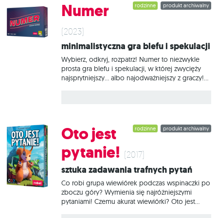
Numer
rodzinne
produkt archiwalny
(2023)
Minimalistyczna gra blefu i spekulacji
Wybierz, odkryj, rozpatrz! Numer to niezwykle
prosta gra blefu i spekulacji, w której zwycięży
najsprytniejszy... albo najodważniejszy z graczy!
Co turę będziemy zapisywać liczbę od 0 do 999.
Im wyższy wynik zapiszemy, tym więcej punktów
zdobędziemy. Jednak wiąże się to z ryzykiem:
jeśli w naszej liczbie znajdzie się jakakolwiek cyfra
występująca w niższych numerach, zostaniemy z
Oto jest
rodzinne
produkt archiwalny
niczym! Na czym to polega? Rozgrywka w
Numer składa się z 2 rund, z których każda trwa 5
pytanie!
tur podzielonych na 3 fazy: Wybór. Uczestnicy w
(2017)
tajemnicy zapisują na swoich płytkach liczby od
Sztuka zadawania trafnych pytań
000 do 999, a gdy skończą, równocześnie je
odsłaniają. Sprawdzenie. Liczby
Co robi grupa wiewiórek podczas wspinaczki po
zboczu góry? Wymienia się najróżniejszymi
pytaniami! Czemu akurat wiewiórki? Oto jest
pytanie! Co prawda tutaj nie znajdziecie na nie