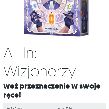
All In:
Wizjonerzy
Weź przeznaczenie w swoje
ręce!
2 - 5 osób
od 10 lat