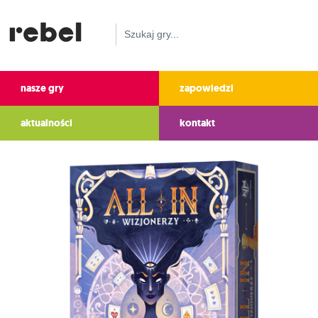
nasze gry
zapowiedzi
aktualności
kontakt