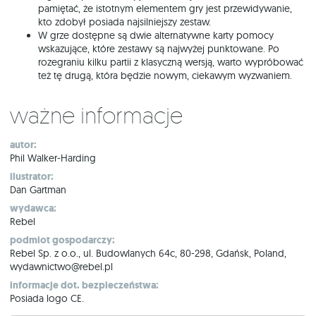
pamiętać, że istotnym elementem gry jest przewidywanie,
kto zdobył posiada najsilniejszy zestaw.
W grze dostępne są dwie alternatywne karty pomocy
wskazujące, które zestawy są najwyżej punktowane. Po
rozegraniu kilku partii z klasyczną wersją, warto wypróbować
też tę drugą, która będzie nowym, ciekawym wyzwaniem.
Ważne informacje
autor:
Phil Walker-Harding
ilustrator:
Dan Gartman
wydawca:
Rebel
podmiot gospodarczy:
Rebel Sp. z o.o., ul. Budowlanych 64c, 80-298, Gdańsk, Poland,
wydawnictwo@rebel.pl
informacje dot. bezpieczeństwa:
Posiada logo CE.