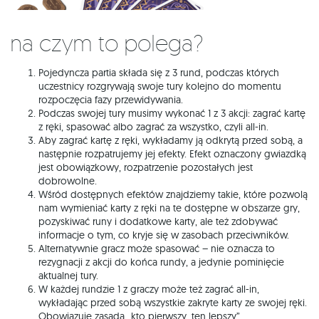
Na czym to polega?
Pojedyncza partia składa się z 3 rund, podczas których
uczestnicy rozgrywają swoje tury kolejno do momentu
rozpoczęcia fazy przewidywania.
Podczas swojej tury musimy wykonać 1 z 3 akcji: zagrać kartę
z ręki, spasować albo zagrać za wszystko, czyli all-in.
Aby zagrać kartę z ręki, wykładamy ją odkrytą przed sobą, a
następnie rozpatrujemy jej efekty. Efekt oznaczony gwiazdką
jest obowiązkowy, rozpatrzenie pozostałych jest
dobrowolne.
Wśród dostępnych efektów znajdziemy takie, które pozwolą
nam wymieniać karty z ręki na te dostępne w obszarze gry,
pozyskiwać runy i dodatkowe karty, ale też zdobywać
informacje o tym, co kryje się w zasobach przeciwników.
Alternatywnie gracz może spasować – nie oznacza to
rezygnacji z akcji do końca rundy, a jedynie pominięcie
aktualnej tury.
W każdej rundzie 1 z graczy może też zagrać all-in,
wykładając przed sobą wszystkie zakryte karty ze swojej ręki.
Obowiązuje zasada „kto pierwszy, ten lepszy”.