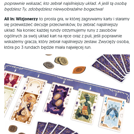
poprawnie wskazać, kto zebrał najsilniejszy układ. A jeśli tą osobą
będziesz Ty, zdobędziesz niewyobrażalne bogactwa!
All In: Wizjonerzy
to prosta gra, w której zagrywamy karty i staramy
się przewidzieć decyzje przeciwników, by zebrać najsilniejszy
układ. Na koniec każdej rundy otrzymujemy runy z zasobów
ogólnych za swój układ kart na ręce oraz z puli, jeśli poprawnie
wskażemy gracza, który zebrał najsilniejszy zestaw. Zwycięży osoba,
która po 3 rundach będzie miała najwięcej run.