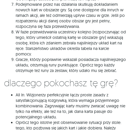
Podejmowane przez nas działania skutkują dokładaniem
nowych kart w obszarze gry. Są one dostępne dla innych w
ramach akcji, ale też odmierzają upływ czasu w grze. Jeśli po
rozpatrzeniu akcji danej osoby obszar gry jest pełny,
rozpoczyna się faza przewidywania.
W fazie przewidywania uczestnicy kolejno (rozpoczynając od
tego, który umieścił ostatnią kartę w obszarze gry) wskazują
osobę, która ich zdaniem zebrała najsilniejszy układ kart na
ręce. Starszeństwo układów określa tabela na karcie
pomocy.
Gracze, którzy poprawnie wskazali posiadacza najsilniejszego
układu, otrzymują runy punktujące. Oprócz tego każdy
otrzymuje też runy za zestaw, który udało mu się zebrać.
Dlaczego pokochasz tę grę?
All In: Wizjonerzy perfekcyjnie łączy proste zasady z
satysfakcjonującą rozgrywką, która wymaga przyjemnego
kombinowania. Zagrywając karty musimy zwracać uwagę nie
tylko na efekty, ale też na to, jak dana karta pasuje do
potencjalnego układu.
Oprócz tego istotne jest obserwowanie sytuacji przy stole:
tego, kto pozbywa się jakich kart i jakie dobiera. Należy