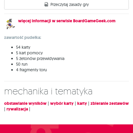
Przeczytaj zasady gry
więcej informacji w serwisie BoardGameGeek.com
zawartość pudełka:
54 karty
5 kart pomocy
5 żetonów przewidywania
50 run
4 fragmenty toru
Mechanika i tematyka
obstawianie wyników
|
wybór karty
|
karty
|
zbieranie zestawów
|
rywalizacja
|