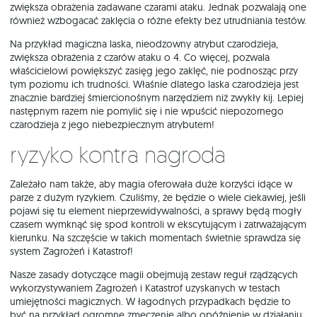
zwiększa obrażenia zadawane czarami ataku. Jednak pozwalają one
również wzbogacać zaklęcia o różne efekty bez utrudniania testów.
Na przykład magiczna laska, nieodzowny atrybut czarodzieja,
zwiększa obrażenia z czarów ataku o 4. Co więcej, pozwala
właścicielowi powiększyć zasięg jego zaklęć, nie podnosząc przy
tym poziomu ich trudności. Właśnie dlatego laska czarodzieja jest
znacznie bardziej śmiercionośnym narzędziem niż zwykły kij. Lepiej
następnym razem nie pomylić się i nie wpuścić niepozornego
czarodzieja z jego niebezpiecznym atrybutem!
Ryzyko kontra nagroda
Zależało nam także, aby magia oferowała duże korzyści idące w
parze z dużym ryzykiem. Czuliśmy, że będzie o wiele ciekawiej, jeśli
pojawi się tu element nieprzewidywalności, a sprawy będą mogły
czasem wymknąć się spod kontroli w ekscytującym i zatrważającym
kierunku. Na szczęście w takich momentach świetnie sprawdza się
system Zagrożeń i Katastrof!
Nasze zasady dotyczące magii obejmują zestaw reguł rządzących
wykorzystywaniem Zagrożeń i Katastrof uzyskanych w testach
umiejętności magicznych. W łagodnych przypadkach będzie to
być na przykład ogromne zmęczenie albo opóźnienie w działaniu