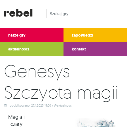
nasze gry
zapowiedzi
aktualności
kontakt
Genesys –
Szczypta magii
opublikowano: 27.11.2023 15:00 / @aktualnosci
Magia i
czary