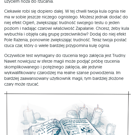
użyciem noża do rzucania.
Ciekawie robi się dopiero dalej. W tej chwili twoja kula ognia nie
ma w sobie jeszcze niczego ognistego. Możesz jednak dodać do
niej efekt Ogień, zwiększając trudność swojego testu o jeden
poziom i nadając czarowi właściwość Zapalanie. Chcesz, żeby kula
wybuchła i objęła całą grupę przeciwników? Dodaj do niej efekt
Pole Rażenia, ponownie zwiększając trudność. Teraz twoja postać
rzuca czar, który o wiele bardziej przypomina kulę ognia.
Oczywiście test wymagany do rzucenia tego zaklęcia jest Trudny.
Nawet nowicjusz w sferze magii może podjąć próbę rzucenia
skomplikowanego i potężnego zaklęcia, ale jedynie
wykwalifikowany czarodziej ma realne szanse powodzenia. Im
bardziej zaawansowany użytkownik magii, tym bardziej złożone
czary może rzucać.