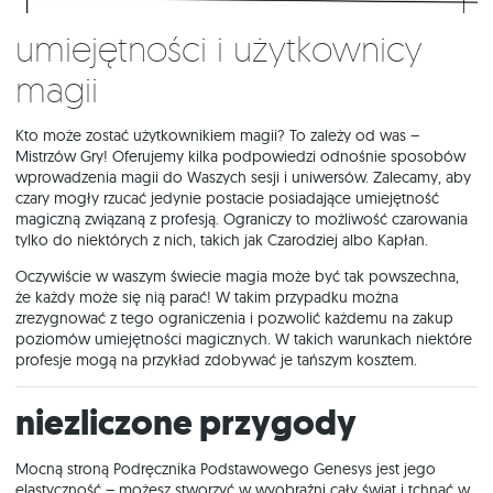
Umiejętności i użytkownicy
magii
Kto może zostać użytkownikiem magii? To zależy od was –
Mistrzów Gry! Oferujemy kilka podpowiedzi odnośnie sposobów
wprowadzenia magii do Waszych sesji i uniwersów. Zalecamy, aby
czary mogły rzucać jedynie postacie posiadające umiejętność
magiczną związaną z profesją. Ograniczy to możliwość czarowania
tylko do niektórych z nich, takich jak Czarodziej albo Kapłan.
Oczywiście w waszym świecie magia może być tak powszechna,
że każdy może się nią parać! W takim przypadku można
zrezygnować z tego ograniczenia i pozwolić każdemu na zakup
poziomów umiejętności magicznych. W takich warunkach niektóre
profesje mogą na przykład zdobywać je tańszym kosztem.
Niezliczone przygody
Mocną stroną Podręcznika Podstawowego Genesys jest jego
elastyczność – możesz stworzyć w wyobraźni cały świat i tchnąć w