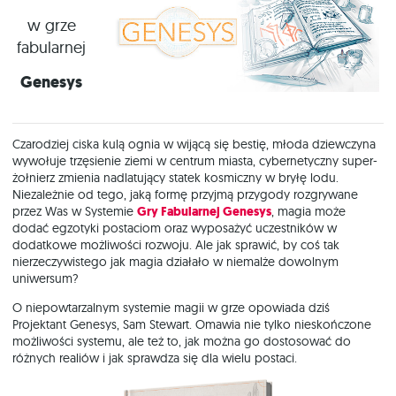
w grze
fabularnej
Genesys
Czarodziej ciska kulą ognia w wijącą się bestię, młoda dziewczyna
wywołuje trzęsienie ziemi w centrum miasta, cybernetyczny super-
żołnierz zmienia nadlatujący statek kosmiczny w bryłę lodu.
Niezależnie od tego, jaką formę przyjmą przygody rozgrywane
przez Was w Systemie
Gry Fabularnej Genesys
, magia może
dodać egzotyki postaciom oraz wyposażyć uczestników w
dodatkowe możliwości rozwoju. Ale jak sprawić, by coś tak
nierzeczywistego jak magia działało w niemalże dowolnym
uniwersum?
O niepowtarzalnym systemie magii w grze opowiada dziś
Projektant Genesys, Sam Stewart. Omawia nie tylko nieskończone
możliwości systemu, ale też to, jak można go dostosować do
różnych realiów i jak sprawdza się dla wielu postaci.