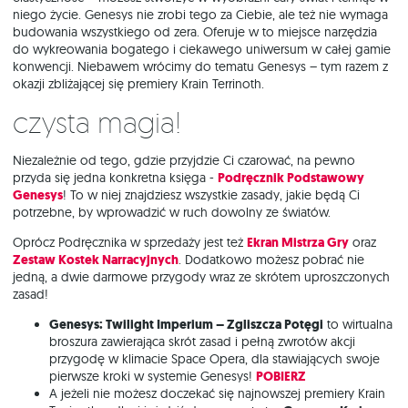
niego życie. Genesys nie zrobi tego za Ciebie, ale też nie wymaga
budowania wszystkiego od zera. Oferuje w to miejsce narzędzia
do wykreowania bogatego i ciekawego uniwersum w całej gamie
konwencji. Niebawem wrócimy do tematu Genesys – tym razem z
okazji zbliżającej się premiery Krain Terrinoth.
czysta magia!
Niezależnie od tego, gdzie przyjdzie Ci czarować, na pewno
przyda się jedna konkretna księga -
Podręcznik Podstawowy
Genesys
! To w niej znajdziesz wszystkie zasady, jakie będą Ci
potrzebne, by wprowadzić w ruch dowolny ze światów.
Oprócz Podręcznika w sprzedaży jest też
Ekran Mistrza Gry
oraz
Zestaw Kostek Narracyjnych
. Dodatkowo możesz pobrać nie
jedną, a dwie darmowe przygody wraz ze skrótem uproszczonych
zasad!
Genesys: Twilight Imperium – Zgliszcza Potęgi
to wirtualna
broszura zawierająca skrót zasad i pełną zwrotów akcji
przygodę w klimacie Space Opera, dla stawiających swoje
pierwsze kroki w systemie Genesys!
POBIERZ
A jeżeli nie możesz doczekać się najnowszej premiery Krain