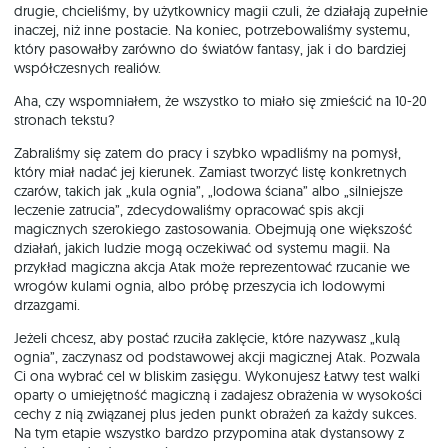
drugie, chcieliśmy, by użytkownicy magii czuli, że działają zupełnie
inaczej, niż inne postacie. Na koniec, potrzebowaliśmy systemu,
który pasowałby zarówno do światów fantasy, jak i do bardziej
współczesnych realiów.
Aha, czy wspomniałem, że wszystko to miało się zmieścić na 10-20
stronach tekstu?
Zabraliśmy się zatem do pracy i szybko wpadliśmy na pomysł,
który miał nadać jej kierunek. Zamiast tworzyć listę konkretnych
czarów, takich jak „kula ognia”, „lodowa ściana” albo „silniejsze
leczenie zatrucia”, zdecydowaliśmy opracować spis akcji
magicznych szerokiego zastosowania. Obejmują one większość
działań, jakich ludzie mogą oczekiwać od systemu magii. Na
przykład magiczna akcja Atak może reprezentować rzucanie we
wrogów kulami ognia, albo próbę przeszycia ich lodowymi
drzazgami.
Jeżeli chcesz, aby postać rzuciła zaklęcie, które nazywasz „kulą
ognia”, zaczynasz od podstawowej akcji magicznej Atak. Pozwala
Ci ona wybrać cel w bliskim zasięgu. Wykonujesz Łatwy test walki
oparty o umiejętność magiczną i zadajesz obrażenia w wysokości
cechy z nią związanej plus jeden punkt obrażeń za każdy sukces.
Na tym etapie wszystko bardzo przypomina atak dystansowy z