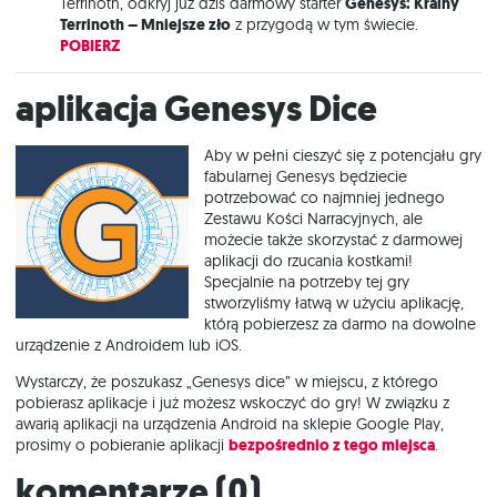
Terrinoth, odkryj już dziś darmowy starter
Genesys: Krainy
Terrinoth – Mniejsze zło
z przygodą w tym świecie.
POBIERZ
Aplikacja Genesys Dice
Aby w pełni cieszyć się z potencjału gry
fabularnej Genesys będziecie
potrzebować co najmniej jednego
Zestawu Kości Narracyjnych, ale
możecie także skorzystać z darmowej
aplikacji do rzucania kostkami!
Specjalnie na potrzeby tej gry
stworzyliśmy łatwą w użyciu aplikację,
którą pobierzesz za darmo na dowolne
urządzenie z Androidem lub iOS.
Wystarczy, że poszukasz „Genesys dice” w miejscu, z którego
pobierasz aplikacje i już możesz wskoczyć do gry! W związku z
awarią aplikacji na urządzenia Android na sklepie Google Play,
prosimy o pobieranie aplikacji
bezpośrednio z tego miejsca
.
Komentarze (
0
)