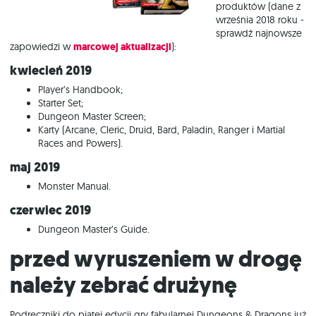
produktów (dane z
września 2018 roku -
sprawdź najnowsze
zapowiedzi w
marcowej aktualizacji
):
kwiecień 2019
Player’s Handbook;
Starter Set;
Dungeon Master Screen;
Karty (Arcane, Cleric, Druid, Bard, Paladin, Ranger i Martial
Races and Powers).
maj 2019
Monster Manual.
czerwiec 2019
Dungeon Master’s Guide.
Przed wyruszeniem w drogę
należy zebrać drużynę
Podręczniki do piątej edycji gry fabularnej Dungeons & Dragons już