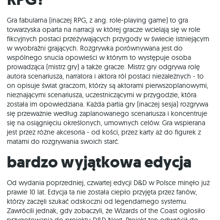
Gra fabularna (inaczej RPG, z ang. role-playing game) to gra
towarzyska oparta na narracji w której gracze wcielają się w role
fikcyjnych postaci przeżywających przygody w świecie istniejącym
w wyobraźni grających. Rozgrywka porównywana jest do
wspólnego snucia opowieści w którym to występuje osoba
prowadząca (mistrz gry) a także gracze. Mistrz gry odgrywa rolę
autora scenariusza, narratora i aktora ról postaci niezależnych - to
on opisuje świat graczom, którzy są aktorami pierwszoplanowymi,
nieznającymi scenariusza, uczestniczącymi w przygodzie, która
została im opowiedziana. Każda partia gry (inaczej sesja) rozgrywa
się przeważnie według zaplanowanego scenariusza i koncentruje
się na osiągnięciu określonych, umownych celów. Gra wspierana
jest przez różne akcesoria - od kości, przez karty aż do figurek z
matami do rozgrywania swoich starć.
Bardzo wyjątkowa edycja
Od wydania poprzedniej, czwartej edycji D&D w Polsce minęło już
prawie 10 lat. Edycja ta nie została ciepło przyjęta przez fanów,
którzy zaczęli szukać odskoczni od legendarnego systemu.
Zawrócili jednak, gdy zobaczyli, że Wizards of the Coast ogłosiło