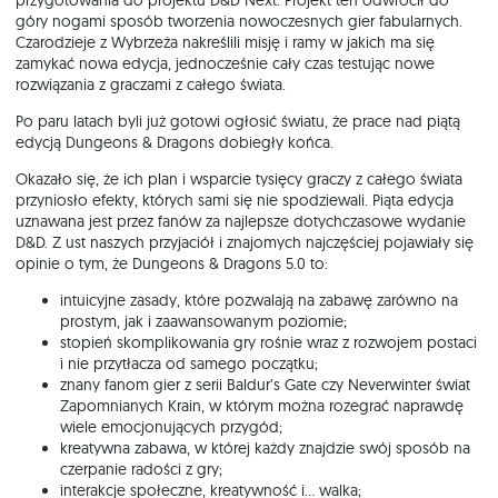
przygotowania do projektu D&D Next. Projekt ten odwrócił do
góry nogami sposób tworzenia nowoczesnych gier fabularnych.
Czarodzieje z Wybrzeża nakreślili misję i ramy w jakich ma się
zamykać nowa edycja, jednocześnie cały czas testując nowe
rozwiązania z graczami z całego świata.
Po paru latach byli już gotowi ogłosić światu, że prace nad piątą
edycją Dungeons & Dragons dobiegły końca.
Okazało się, że ich plan i wsparcie tysięcy graczy z całego świata
przyniosło efekty, których sami się nie spodziewali. Piąta edycja
uznawana jest przez fanów za najlepsze dotychczasowe wydanie
D&D. Z ust naszych przyjaciół i znajomych najczęściej pojawiały się
opinie o tym, że Dungeons & Dragons 5.0 to:
intuicyjne zasady, które pozwalają na zabawę zarówno na
prostym, jak i zaawansowanym poziomie;
stopień skomplikowania gry rośnie wraz z rozwojem postaci
i nie przytłacza od samego początku;
znany fanom gier z serii Baldur’s Gate czy Neverwinter świat
Zapomnianych Krain, w którym można rozegrać naprawdę
wiele emocjonujących przygód;
kreatywna zabawa, w której każdy znajdzie swój sposób na
czerpanie radości z gry;
interakcje społeczne, kreatywność i… walka;