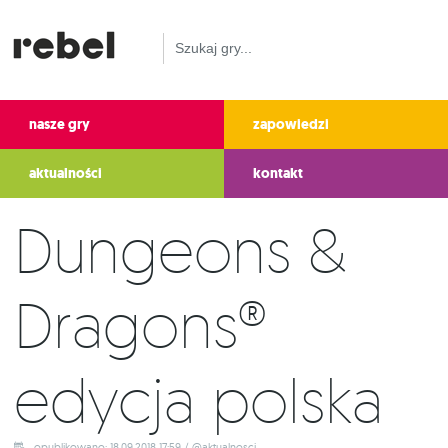
nasze gry
zapowiedzi
aktualności
kontakt
Dungeons &
Dragons®
edycja polska
opublikowano: 18.09.2018 17:59 / @aktualnosci