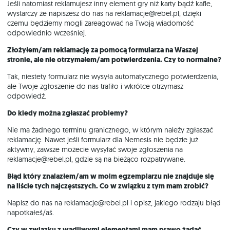
Jeśli natomiast reklamujesz inny element gry niż karty bądź kafle,
wystarczy że napiszesz do nas na reklamacje@rebel.pl, dzięki
czemu będziemy mogli zareagować na Twoją wiadomość
odpowiednio wcześniej.
Złożyłem/am reklamację za pomocą formularza na Waszej
stronie, ale nie otrzymałem/am potwierdzenia. Czy to normalne?
Tak, niestety formularz nie wysyła automatycznego potwierdzenia,
ale Twoje zgłoszenie do nas trafiło i wkrótce otrzymasz
odpowiedź.
Do kiedy można zgłaszać problemy?
Nie ma żadnego terminu granicznego, w którym należy zgłaszać
reklamację. Nawet jeśli formularz dla Nemesis nie będzie już
aktywny, zawsze możecie wysyłać swoje zgłoszenia na
reklamacje@rebel.pl, gdzie są na bieżąco rozpatrywane.
Błąd który znalazłem/am w moim egzemplarzu nie znajduje się
na liście tych najczęstszych. Co w związku z tym mam zrobić?
Napisz do nas na reklamacje@rebel.pl i opisz, jakiego rodzaju błąd
napotkałeś/aś.
Czy w związku z wadliwymi elementami mam prawo żądać