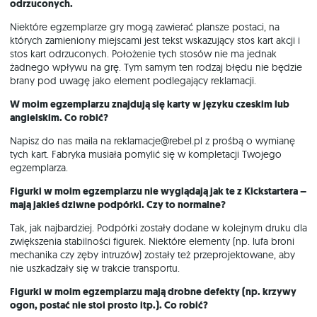
odrzuconych.
Niektóre egzemplarze gry mogą zawierać plansze postaci, na
których zamieniony miejscami jest tekst wskazujący stos kart akcji i
stos kart odrzuconych. Położenie tych stosów nie ma jednak
żadnego wpływu na grę. Tym samym ten rodzaj błędu nie będzie
brany pod uwagę jako element podlegający reklamacji.
W moim egzemplarzu znajdują się karty w języku czeskim lub
angielskim. Co robić?
Napisz do nas maila na reklamacje@rebel.pl z prośbą o wymianę
tych kart. Fabryka musiała pomylić się w kompletacji Twojego
egzemplarza.
Figurki w moim egzemplarzu nie wyglądają jak te z Kickstartera –
mają jakieś dziwne podpórki. Czy to normalne?
Tak, jak najbardziej. Podpórki zostały dodane w kolejnym druku dla
zwiększenia stabilności figurek. Niektóre elementy (np. lufa broni
mechanika czy zęby intruzów) zostały też przeprojektowane, aby
nie uszkadzały się w trakcie transportu.
Figurki w moim egzemplarzu mają drobne defekty (np. krzywy
ogon, postać nie stoi prosto itp.). Co robić?