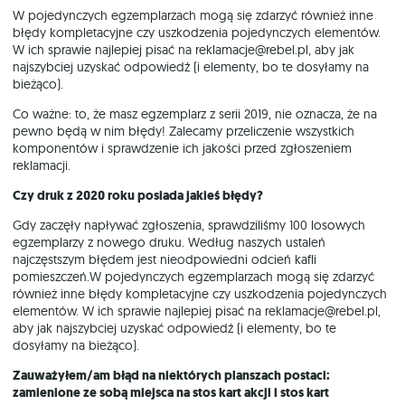
W pojedynczych egzemplarzach mogą się zdarzyć również inne
błędy kompletacyjne czy uszkodzenia pojedynczych elementów.
W ich sprawie najlepiej pisać na reklamacje@rebel.pl, aby jak
najszybciej uzyskać odpowiedź (i elementy, bo te dosyłamy na
bieżąco).
Co ważne: to, że masz egzemplarz z serii 2019, nie oznacza, że na
pewno będą w nim błędy! Zalecamy przeliczenie wszystkich
komponentów i sprawdzenie ich jakości przed zgłoszeniem
reklamacji.
Czy druk z 2020 roku posiada jakieś błędy?
Gdy zaczęły napływać zgłoszenia, sprawdziliśmy 100 losowych
egzemplarzy z nowego druku. Według naszych ustaleń
najczęstszym błędem jest nieodpowiedni odcień kafli
pomieszczeń.W pojedynczych egzemplarzach mogą się zdarzyć
również inne błędy kompletacyjne czy uszkodzenia pojedynczych
elementów. W ich sprawie najlepiej pisać na reklamacje@rebel.pl,
aby jak najszybciej uzyskać odpowiedź (i elementy, bo te
dosyłamy na bieżąco).
Zauważyłem/am błąd na niektórych planszach postaci:
zamienione ze sobą miejsca na stos kart akcji i stos kart