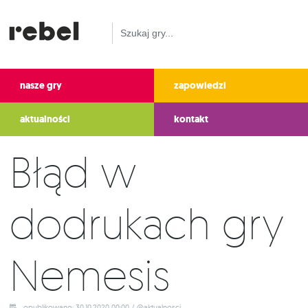
nasze gry
zapowiedzi
aktualności
kontakt
Błąd w
dodrukach gry
Nemesis
opublikowano: 30.10.2020 00:00 / @aktualnosci