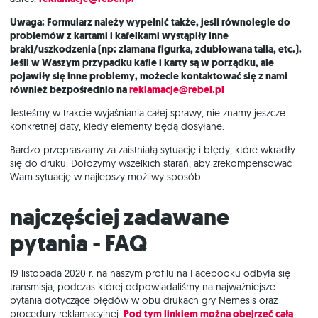
Uwaga: Formularz należy wypełnić także, jesli równolegle do
problemów z kartami i kafelkami wystąpiły inne
braki/uszkodzenia (np: złamana figurka, zdublowana talia, etc.).
Jeśli w Waszym przypadku kafle i karty są w porządku, ale
pojawiły się inne problemy, możecie kontaktować się z nami
również bezpośrednio na
reklamacje@rebel.pl
Jesteśmy w trakcie wyjaśniania całej sprawy, nie znamy jeszcze
konkretnej daty, kiedy elementy będą dosyłane.
Bardzo przepraszamy za zaistniałą sytuację i błędy, które wkradły
się do druku. Dołożymy wszelkich starań, aby zrekompensować
Wam sytuację w najlepszy możliwy sposób.
najczęściej zadawane
pytania - FAQ
19 listopada 2020 r. na naszym profilu na Facebooku odbyła się
transmisja, podczas której odpowiadaliśmy na najważniejsze
pytania dotyczące błędów w obu drukach gry Nemesis oraz
procedury reklamacyjnej.
Pod tym linkiem można obejrzeć całą