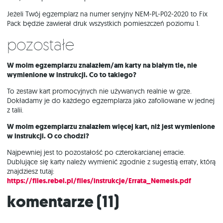
Jeżeli Twój egzemplarz na numer seryjny NEM-PL-P02-2020 to Fix
Pack będzie zawierał druk wszystkich pomieszczeń poziomu 1.
Pozostałe
W moim egzemplarzu znalazłem/am karty na białym tle, nie
wymienione w instrukcji. Co to takiego?
To zestaw kart promocyjnych nie używanych realnie w grze.
Dokładamy je do każdego egzemplarza jako zafoliowane w jednej
z talii.
W moim egzemplarzu znalazłem więcej kart, niż jest wymienione
w instrukcji. O co chodzi?
Najpewniej jest to pozostałość po czterokarcianej erracie.
Dublujące się karty należy wymienić zgodnie z sugestią erraty, którą
znajdziesz tutaj:
https://files.rebel.pl/files/instrukcje/Errata_Nemesis.pdf
Komentarze (
11
)