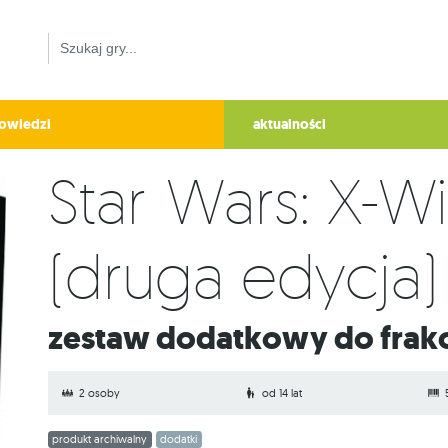
owiedzi
aktualności
Star Wars: X-W
(druga edycja)
Zestaw dodatkowy do frakcj
2 osoby
od 14 lat
produkt archiwalny
dodatki