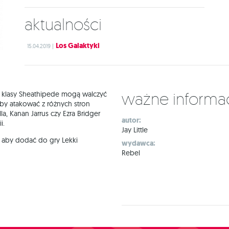
Aktualności
Los Galaktyki
15.04.2019 |
Ważne informa
m klasy Sheathipede mogą walczyć
aby atakować z różnych stron
a, Kanan Jarrus czy Ezra Bridger
autor:
i.
Jay Little
, aby dodać do gry Lekki
wydawca:
Rebel