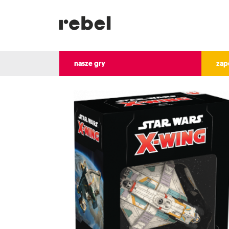
nasze gry
zap