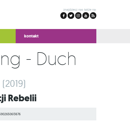
znajdziesz nas także na:
kontakt
ing - Duch
(2019)
i Rebelii
5902650613676