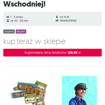
Wschodniej!
1 - 3 osoby
od 14 lat
ok. 60 - 120 min.
5906954791139
wydana
ekspert
Kup teraz w sklepie
Sugerowana cena detaliczna:
129,95
zł