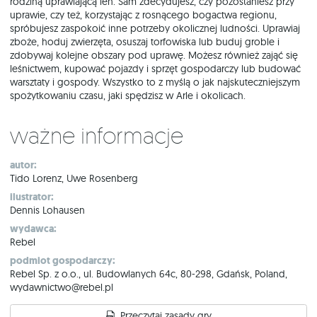
rodziną uprawiającą len. Sam zdecydujesz, czy pozostaniesz przy
uprawie, czy też, korzystając z rosnącego bogactwa regionu,
spróbujesz zaspokoić inne potrzeby okolicznej ludności. Uprawiaj
zboże, hoduj zwierzęta, osuszaj torfowiska lub buduj groble i
zdobywaj kolejne obszary pod uprawę. Możesz również zająć się
leśnictwem, kupować pojazdy i sprzęt gospodarczy lub budować
warsztaty i gospody. Wszystko to z myślą o jak najskuteczniejszym
spożytkowaniu czasu, jaki spędzisz w Arle i okolicach.
Ważne informacje
autor:
Tido Lorenz, Uwe Rosenberg
ilustrator:
Dennis Lohausen
wydawca:
Rebel
podmiot gospodarczy:
Rebel Sp. z o.o., ul. Budowlanych 64c, 80-298, Gdańsk, Poland,
wydawnictwo@rebel.pl
Przeczytaj zasady gry