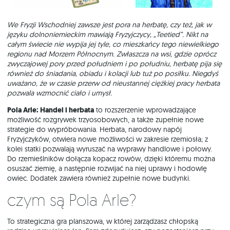
We Fryzji Wschodniej zawsze jest pora na herbatę, czy też, jak w
języku dolnoniemieckim mawiają Fryzyjczycy, „Teetied”. Nikt na
całym świecie nie wypija jej tyle, co mieszkańcy tego niewielkiego
regionu nad Morzem Północnym. Zwłaszcza na wsi, gdzie oprócz
zwyczajowej pory przed południem i po południu, herbatę pija się
również do śniadania, obiadu i kolacji lub tuż po posiłku. Niegdyś
uważano, że w czasie przerw od nieustannej ciężkiej pracy herbata
pozwala wzmocnić ciało i umysł.
Pola Arle: Handel i herbata
to rozszerzenie wprowadzające
możliwość rozgrywek trzyosobowych, a także zupełnie nowe
strategie do wypróbowania. Herbata, narodowy napój
Fryzyjczyków, otwiera nowe możliwości w zakresie rzemiosła; z
kolei statki pozwalają wyruszać na wyprawy handlowe i połowy.
Do rzemieślników dołącza kopacz rowów, dzięki któremu można
osuszać ziemię, a następnie rozwijać na niej uprawy i hodowlę
owiec. Dodatek zawiera również zupełnie nowe budynki.
Czym są Pola Arle?
To strategiczna gra planszowa, w której zarządzasz chłopską