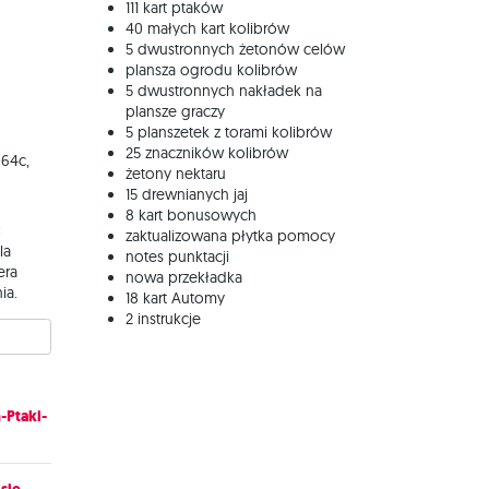
111 kart ptaków
40 małych kart kolibrów
5 dwustronnych żetonów celów
plansza ogrodu kolibrów
5 dwustronnych nakładek na
plansze graczy
5 planszetek z torami kolibrów
25 znaczników kolibrów
 64c,
żetony nektaru
15 drewnianych jaj
8 kart bonusowych
:
zaktualizowana płytka pomocy
la
notes punktacji
era
nowa przekładka
ia.
18 kart Automy
2 instrukcje
-Ptaki-