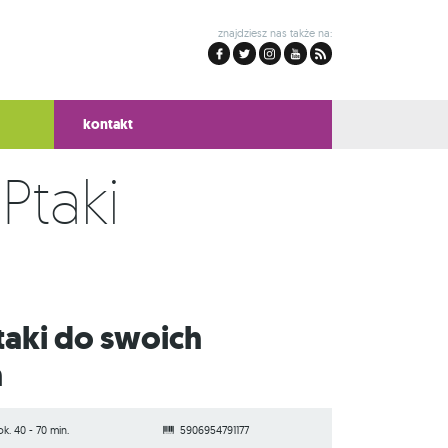
znajdziesz nas także na:
kontakt
Ptaki
h
ok. 40 - 70 min.
5906954791177