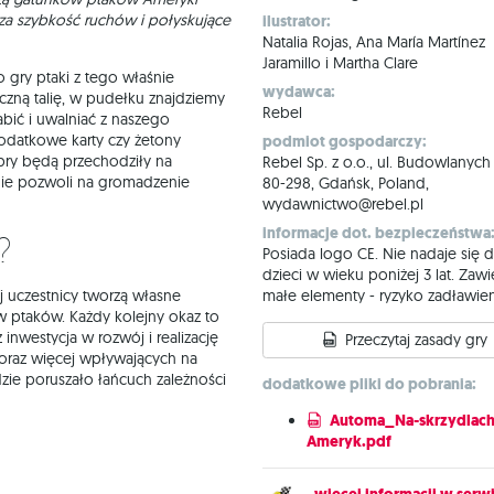
 za szybkość ruchów i połyskujące
ilustrator:
Natalia Rojas, Ana María Martínez
Jaramillo i Martha Clare
gry ptaki z tego właśnie
wydawca:
yczną talię, w pudełku znajdziemy
Rebel
abić i uwalniać z naszego
dodatkowe karty czy żetony
podmiot gospodarczy:
ibry będą przechodziły na
Rebel Sp. z o.o., ul. Budowlanych
anie pozwoli na gromadzenie
80-298, Gdańsk, Poland,
wydawnictwo@rebel.pl
informacje dot. bezpieczeństwa
?
Posiada logo CE. Nie nadaje się d
dzieci w wieku poniżej 3 lat. Zawi
j uczestnicy tworzą własne
małe elementy - ryzyko zadławien
 ptaków. Każdy kolejny okaz to
 inwestycja w rozwój i realizację
Przeczytaj zasady gry
oraz więcej wpływających na
dzie poruszało łańcuch zależności
dodatkowe pliki do pobrania:
Automa_Na-skrzydlach
Ameryk.pdf