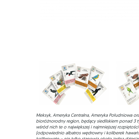
Meksyk, Ameryka Centralna, Ameryka Południowa oraz
bioróżnorodny region, będący siedliskiem ponad 3 t
wśród nich te o największej i najmniejszej rozpiętości
(odpowiednio albatros wędrowny i koliberek hawańsk
kolibrowate – nie tylko stanowią około jedną dzies