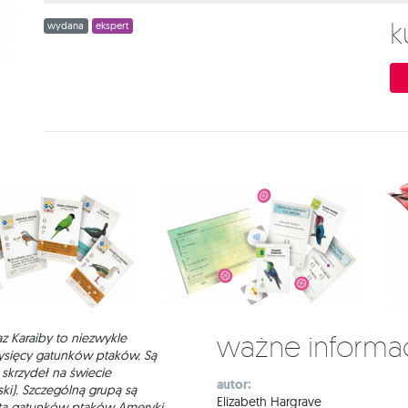
wydana
ekspert
Ważne informa
 Karaiby to niezwykle
ysięcy gatunków ptaków. Są
 skrzydeł na świecie
autor:
i). Szczególną grupą są
Elizabeth Hargrave
iątą gatunków ptaków Ameryki