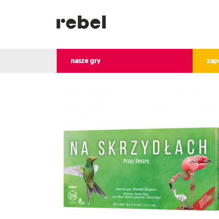
nasze gry
zap