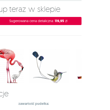
Kup teraz w sklepie
Sugerowana cena detaliczna:
119,95
zł
cje
zawartość pudełka: