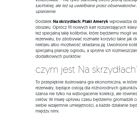
Łacińskiej, ale też są uwielbiane przez obserwatorów
upierzenie.
Dodatek
Na skrzydłach: Ptaki Ameryk
wprowadza do 
obszaru. Oprócz 111 nowych kart rozszerzających klas
też specjalną talię kolibrów, które będziemy mogli w
rezerwatu, by zdobywać rozmaite korzyści takie jak 
nektaru albo możliwość składania jaj. Uwolnione kol
specjalną planszę ogrodu, a sprytne ich rozmieszcz
dodatkowych punktów.
Czym jest Na skrzydłach
To przepięknie ilustrowana gra ekonomiczna, w które
rezerwaty, będące ostoją dla różnorodnych gatunków
szansa nie tylko na wzbogacenie kolekcji, ale również
celów. W miarę upływu czasu będziemy gromadzili c
siebie wzajemnie umiejętności, a każde działanie bę
między nimi.