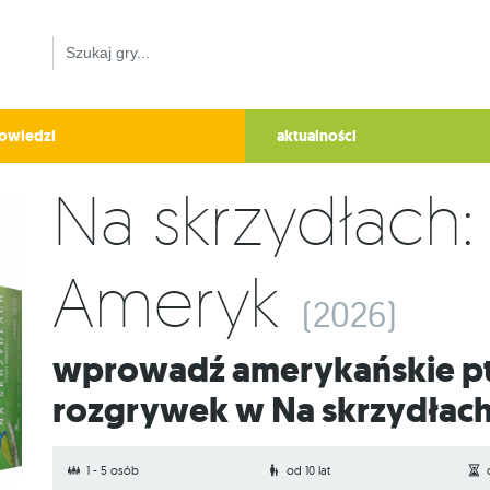
owiedzi
aktualności
Na skrzydłach: 
Ameryk
(2026)
Wprowadź amerykańskie ptaki do swoich
rozgrywek w Na skrzydłac
1 - 5 osób
od 10 lat