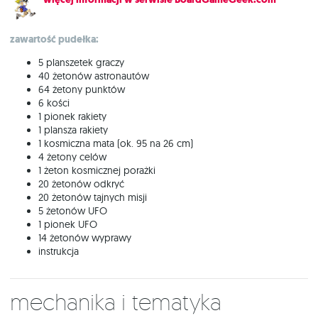
zawartość pudełka:
5 planszetek graczy
40 żetonów astronautów
64 żetony punktów
6 kości
1 pionek rakiety
1 plansza rakiety
1 kosmiczna mata (ok. 95 na 26 cm)
4 żetony celów
1 żeton kosmicznej porażki
20 żetonów odkryć
20 żetonów tajnych misji
5 żetonów UFO
1 pionek UFO
14 żetonów wyprawy
instrukcja
Mechanika i tematyka