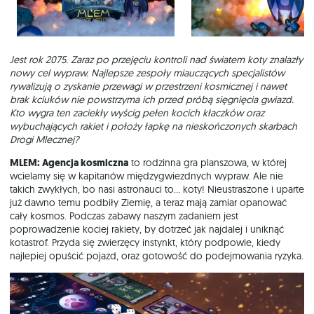
Jest rok 2075. Zaraz po przejęciu kontroli nad światem koty znalazły
nowy cel wypraw. Najlepsze zespoły miauczących specjalistów
rywalizują o zyskanie przewagi w przestrzeni kosmicznej i nawet
brak kciuków nie powstrzyma ich przed próbą sięgnięcia gwiazd.
Kto wygra ten zaciekły wyścig pełen kocich kłaczków oraz
wybuchających rakiet i położy łapkę na nieskończonych skarbach
Drogi Mlecznej?
MLEM: Agencja kosmiczna
to rodzinna gra planszowa, w której
wcielamy się w kapitanów międzygwiezdnych wypraw. Ale nie
takich zwykłych, bo nasi astronauci to… koty! Nieustraszone i uparte
już dawno temu podbiły Ziemię, a teraz mają zamiar opanować
cały kosmos. Podczas zabawy naszym zadaniem jest
poprowadzenie kociej rakiety, by dotrzeć jak najdalej i uniknąć
kotastrof. Przyda się zwierzęcy instynkt, który podpowie, kiedy
najlepiej opuścić pojazd, oraz gotowość do podejmowania ryzyka.