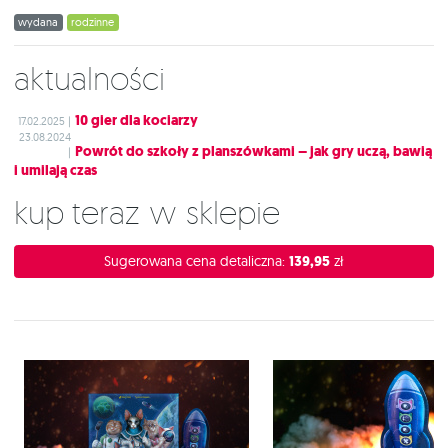
wydana
rodzinne
Aktualności
10 gier dla kociarzy
17.02.2025 |
23.08.2024
Powrót do szkoły z planszówkami – jak gry uczą, bawią
|
i umilają czas
Kup teraz w sklepie
Sugerowana cena detaliczna:
139,95
zł