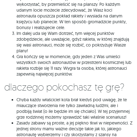
wykorzystać, by przemieścić się na planszy. Po każdym
udanym locie możecie zdecydować, że Wasz koci
astronauta opuszcza pokład rakiety i wysiada na danym
księżycu lub planecie. W ten sposób gromadzicie punkty,
bonusy i realizujecie cele.
Im dalej uda się Wam dotrzeć, tym więcej punktów
zdobędziecie, ale uważajcie, gdyż rakieta, w której znajdują
się wasi astronauci, może się rozbić, co pokrzyżuje Wasze
plany!
Gra kończy się w momencie, gdy jeden z Was umieści
wszystkich swoich astronautów w przestrzeni kosmicznej lub
rakieta rozbije się 11 razy. Wygra ta osoba, której astronauci
zapewnią najwięcej punktów.
Dlaczego pokochasz tę grę?
Chyba każdy właściciel kota brał kiedyś pod uwagę, że te
miauczące stworzenia nie tylko zawładną ludźmi, ale i
podbiją świat (o ile będzie im się chciało). W tej przyjemnej
grze rodzinnej możemy sprawdzić taki właśnie scenariusz!
Zasady zabawy są proste, a jej piękno tkwi w niepewności. Z
jednej strony mamy ważne decyzje takie jak to, jakiego
astronautę wybierzemy i czy skorzystamy z szansy na