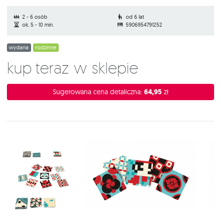
2 - 6 osób
od 6 lat
ok. 5 - 10 min.
5906954791252
wydana
rodzinne
Kup teraz w sklepie
Sugerowana cena detaliczna:
64,95
zł