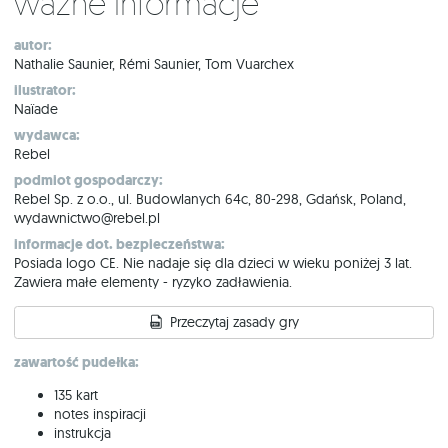
Ważne informacje
autor:
Nathalie Saunier, Rémi Saunier, Tom Vuarchex
ilustrator:
Naïade
wydawca:
Rebel
podmiot gospodarczy:
Rebel Sp. z o.o., ul. Budowlanych 64c, 80-298, Gdańsk, Poland,
wydawnictwo@rebel.pl
informacje dot. bezpieczeństwa:
Posiada logo CE. Nie nadaje się dla dzieci w wieku poniżej 3 lat.
Zawiera małe elementy - ryzyko zadławienia.
Przeczytaj zasady gry
zawartość pudełka:
135 kart
notes inspiracji
instrukcja