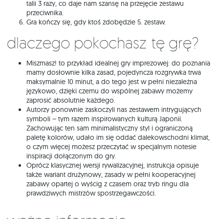
talii 3 razy, co daje nam szansę na przejęcie zestawu
przeciwnika.
Gra kończy się, gdy ktoś zdobędzie 5. zestaw.
Dlaczego pokochasz tę grę?
Miszmasz! to przykład idealnej gry imprezowej: do poznania
mamy dosłownie kilka zasad, pojedyncza rozgrywka trwa
maksymalnie 10 minut, a do tego jest w pełni niezależna
językowo, dzięki czemu do wspólnej zabawy możemy
zaprosić absolutnie każdego.
Autorzy ponownie zaskoczyli nas zestawem intrygujących
symboli – tym razem inspirowanych kulturą Japonii.
Zachowując ten sam minimalistyczny styl i ograniczoną
paletę kolorów, udało im się oddać dalekowschodni klimat,
o czym więcej możesz przeczytać w specjalnym notesie
inspiracji dołączonym do gry.
Oprócz klasycznej wersji rywalizacyjnej, instrukcja opisuje
także wariant drużynowy, zasady w pełni kooperacyjnej
zabawy opartej o wyścig z czasem oraz tryb ringu dla
prawdziwych mistrzów spostrzegawczości.