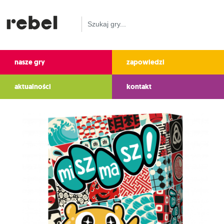
nasze gry
zapowiedzi
aktualności
kontakt