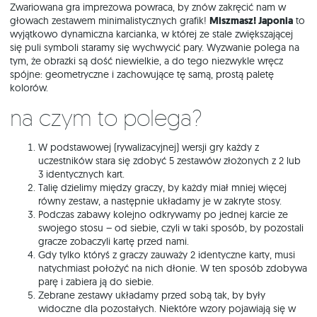
Zwariowana gra imprezowa powraca, by znów zakręcić nam w
głowach zestawem minimalistycznych grafik!
Miszmasz! Japonia
to
wyjątkowo dynamiczna karcianka, w której ze stale zwiększającej
się puli symboli staramy się wychwycić pary. Wyzwanie polega na
tym, że obrazki są dość niewielkie, a do tego niezwykle wręcz
spójne: geometryczne i zachowujące tę samą, prostą paletę
kolorów.
Na czym to polega?
W podstawowej (rywalizacyjnej) wersji gry każdy z
uczestników stara się zdobyć 5 zestawów złożonych z 2 lub
3 identycznych kart.
Talię dzielimy między graczy, by każdy miał mniej więcej
równy zestaw, a następnie układamy je w zakryte stosy.
Podczas zabawy kolejno odkrywamy po jednej karcie ze
swojego stosu – od siebie, czyli w taki sposób, by pozostali
gracze zobaczyli kartę przed nami.
Gdy tylko któryś z graczy zauważy 2 identyczne karty, musi
natychmiast położyć na nich dłonie. W ten sposób zdobywa
parę i zabiera ją do siebie.
Zebrane zestawy układamy przed sobą tak, by były
widoczne dla pozostałych. Niektóre wzory pojawiają się w