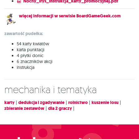
Nocny_irys_instrukcja_karty_promocyjnej.pdf
więcej informacji w serwisie BoardGameGeek.com
zawartość pudełka:
54 karty kwiatów
karta punktacji
4 płytki donic
6 znaczników akcji
instrukcja
Mechanika i tematyka
karty
|
dedukcja i zgadywanie
|
rolnictwo
|
kuszenie losu
|
zbieranie zestawów
|
dla 2 graczy
|