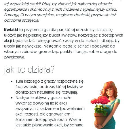
tej wspaniałej sztuki! Dbaj, by zbierać jak najbardziej okazałe
egzemplarze i skomponuj z nich możliwie najpiękniejszy układ.
Pomogą Ci w tym specjalne, magiczne doniczki; przyda się też
odrobina szczęścia!
Kwiatki
to przyjemna gra dla par, której uczestnicy starają się
ułożyć jak najpiękniejszy bukiet kwiatów. Korzystając z dostępnych
akcji będą sadzić i pielęgnować kwiaty w doniczkach, dbając by
urosły jak największe. Następnie będą je ścinać i dodawać do
własnych zbiorów, gromadząc punkty i torując sobie drogę do
zwycięstwa.
Jak to działa?
Tura każdego z graczy rozpoczyna się
fazą wzrostu, podczas której kwiaty w
doniczkach naturalnie się rozwijają.
Następnie aktywny gracz może
wykonać dowolną ilość akcji
związanych z sadzeniem (powielaniem
akcji rozrost), pielęgnowaniem i
ścinaniem dostępnych roślin. Ważne
jest takie planowanie akcji, by ścinane