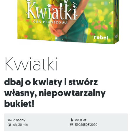
Kwiatki
Dbaj o kwiaty i stwórz
własny, niepowtarzalny
bukiet!
2 osoby
od 8 lat
ok. 20 min.
5902650612020