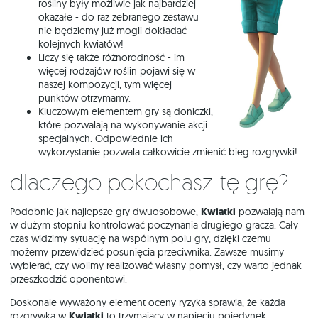
rośliny były możliwie jak najbardziej
okazałe - do raz zebranego zestawu
nie będziemy już mogli dokładać
kolejnych kwiatów!
Liczy się także różnorodność - im
więcej rodzajów roślin pojawi się w
naszej kompozycji, tym więcej
punktów otrzymamy.
Kluczowym elementem gry są doniczki,
które pozwalają na wykonywanie akcji
specjalnych. Odpowiednie ich
wykorzystanie pozwala całkowicie zmienić bieg rozgrywki!
Dlaczego pokochasz tę grę?
Podobnie jak najlepsze gry dwuosobowe,
Kwiatki
pozwalają nam
w dużym stopniu kontrolować poczynania drugiego gracza. Cały
czas widzimy sytuację na wspólnym polu gry, dzięki czemu
możemy przewidzieć posunięcia przeciwnika. Zawsze musimy
wybierać, czy wolimy realizować własny pomysł, czy warto jednak
przeszkodzić oponentowi.
Doskonale wyważony element oceny ryzyka sprawia, że każda
rozgrywka w
Kwiatki
to trzymający w napięciu pojedynek,