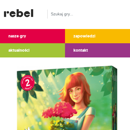
nasze gry
zapowiedzi
aktualności
kontakt