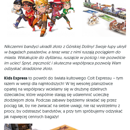
Nikczemni bandyci ukradli złoto z Górskiej Doliny! Swoje łupy ukryli
w bagażach pasażerów, a teraz wraz z nimi ruszają pociągiem do
miasta. Wskakujcie do dyliżansu, ruszajcie w pościg i nie pozwólcie
im uciec! Spryt, zręczność i skuteczna współpraca pozwolą Wam
odzyskać skradzione złoto.
Kids Express
to powrót do świata kultowego Colt Expressu – tym
razem w wersji dla najmłodszych! W tej wesołej planszówce
opartej na współpracy wcielamy się w drużynę dzielnych
dzieciaków, które wspólnie starają się udaremnić ucieczkę
złodziejom złota. Podczas zabawy będziemy skradać się przez
pociąg tak, by nie zwracać na siebie uwagi, nie raz wystrzelimy z
procy, by odstraszyć bandytów, a przy tym spróbujemy odzyskać
jak najwięcej cennych bagaży!