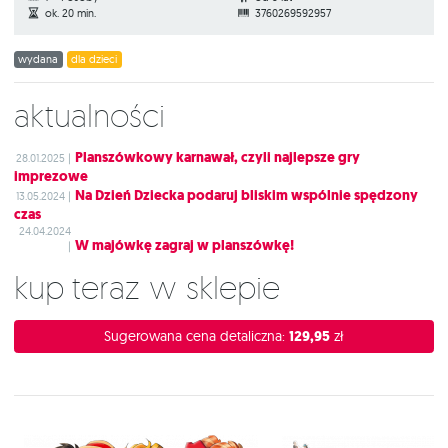
ok. 20 min.
3760269592957
wydana
dla dzieci
Aktualności
Planszówkowy karnawał, czyli najlepsze gry
28.01.2025 |
imprezowe
Na Dzień Dziecka podaruj bliskim wspólnie spędzony
13.05.2024 |
czas
24.04.2024
W majówkę zagraj w planszówkę!
|
Kup teraz w sklepie
Sugerowana cena detaliczna:
129,95
zł