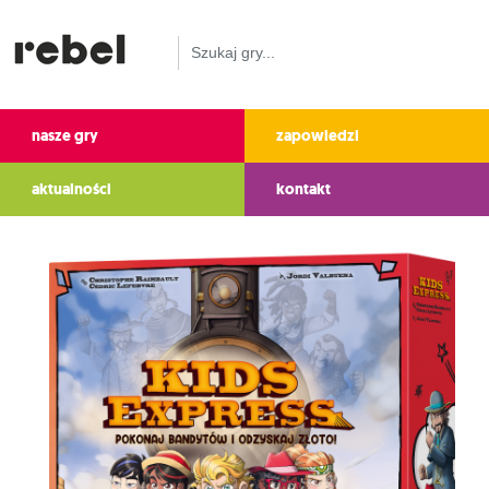
nasze gry
zapowiedzi
aktualności
kontakt