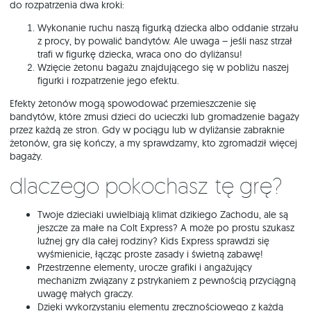
do rozpatrzenia dwa kroki:
Wykonanie ruchu naszą figurką dziecka albo oddanie strzału
z procy, by powalić bandytów. Ale uwaga – jeśli nasz strzał
trafi w figurkę dziecka, wraca ono do dyliżansu!
Wzięcie żetonu bagażu znajdującego się w pobliżu naszej
figurki i rozpatrzenie jego efektu.
Efekty żetonów mogą spowodować przemieszczenie się
bandytów, które zmusi dzieci do ucieczki lub gromadzenie bagaży
przez każdą ze stron. Gdy w pociągu lub w dyliżansie zabraknie
żetonów, gra się kończy, a my sprawdzamy, kto zgromadził więcej
bagaży.
Dlaczego pokochasz tę grę?
Twoje dzieciaki uwielbiają klimat dzikiego Zachodu, ale są
jeszcze za małe na Colt Express? A może po prostu szukasz
luźnej gry dla całej rodziny? Kids Express sprawdzi się
wyśmienicie, łącząc proste zasady i świetną zabawę!
Przestrzenne elementy, urocze grafiki i angażujący
mechanizm związany z pstrykaniem z pewnością przyciągną
uwagę małych graczy.
Dzięki wykorzystaniu elementu zręcznościowego z każdą