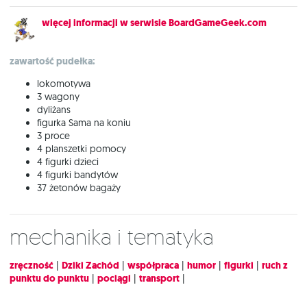
więcej informacji w serwisie BoardGameGeek.com
zawartość pudełka:
lokomotywa
3 wagony
dyliżans
figurka Sama na koniu
3 proce
4 planszetki pomocy
4 figurki dzieci
4 figurki bandytów
37 żetonów bagaży
Mechanika i tematyka
zręczność
|
Dziki Zachód
|
współpraca
|
humor
|
figurki
|
ruch z
punktu do punktu
|
pociągi
|
transport
|