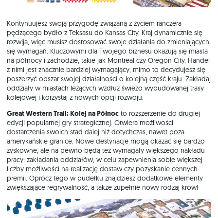
Kontynuujesz swoją przygodę związaną z życiem ranczera
pędzącego bydło z Teksasu do Kansas City. Kraj dynamicznie się
rozwija, więc musisz dostosować swoje działania do zmieniających
się wymagań. Kluczowymi dla Twojego biznesu okazują się miasta
na północy i zachodzie, takie jak Montreal czy Oregon City. Handel
z nimi jest znacznie bardziej wymagający, mimo to decydujesz się
poszerzyć obszar swojej działalności o kolejną część kraju. Zakładaj
oddziały w miastach leżących wzdłuż świeżo wybudowanej trasy
kolejowej i korzystaj z nowych opcji rozwoju.
Great Western Trail: Kolej na Północ
to rozszerzenie do drugiej
edycji popularnej gry strategicznej. Otwiera możliwości
dostarczenia swoich stad dalej niż dotychczas, nawet poza
amerykańskie granice. Nowe destynacje mogą okazać się bardzo
zyskowne, ale na pewno będą też wymagały większego nakładu
pracy: zakładania oddziałów, w celu zapewnienia sobie większej
liczby możliwości na realizację dostaw czy pozyskanie cennych
premii. Oprócz tego w pudełku znajdziesz dodatkowe elementy
zwiększające regrywalność, a także zupełnie nowy rodzaj krów!