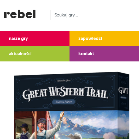
nasze gry
zapowiedzi
aktualności
kontakt