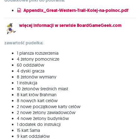
dodatkowe pliki do pobrania:
Appendix_Great-Western-Trail-Kolej-na-polnoc.pdf
więcej informacji w serwisie BoardGameGeek.com
zawartość pudełka:
1 plansza rozszerzenia
4 żetony pomocnicze
60 oddziałów
4 dyski gracza
8 żetonów wymiany
1 instrukcja
10 żetonów średnich miast
8 kart krów Brahman
8 nowych kart celów
2 nowe początkowe karty celów
2 nowe żetony zawiadowców
4 nowe żetony budynków
1 dodatek do instrukcji
15 kart Sama
9 kart oddziałów