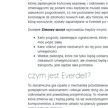
której zaplanujecie końcową wyprawę, i odkrywało n
zmieniającymi się porami roku będziecie musieli st
warunkom pogodowym, co nie pozostanie bez wpływu
korzystajcie ze zdolności nowych kart, aby historia, k
którą wyruszycie, zostały zapamiętane w Everdell po 
Dodatek
Zimowy szczyt
wprowadza między innymi:
Karty pogody, zawierające ograniczenia, które
móc pójść dalej.
Karty odkryć pełne nieznanych do tej pory zwierzą
umiejętności.
Wielkie zwierzęta, które nie tylko będą odda
ciekawych umiejętnościach, ale również będą
transportu, jeśli zajdzie taka potrzeba.
Czym jest Everdell?
To dynamiczna gra oparta o mechanikę przydzielani
przepięknym wykonaniem i oferuje wiele dróg do zwy
odkrywanie jest prawdziwą przyjemnością. To równie
która zmienia się z każdą partią: na raz wykorzystujem
komponentów, a zmienne układy na planszy gwaran