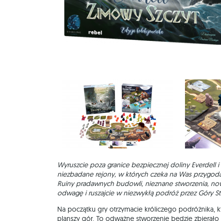
Wyruszcie poza granice bezpiecznej doliny Everdell i 
niezbadane rejony, w których czeka na Was przygoda, j
Ruiny pradawnych budowli, nieznane
stworzenia, no
odwagę i ruszajcie w niezwykłą podróż przez Góry Str
Na początku gry otrzymacie króliczego podróżnika, kt
planszy gór. To odważne stworzenie będzie zbierało