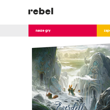
nasze gry
zap