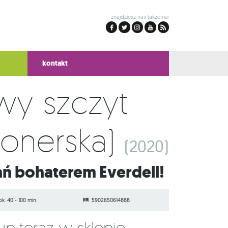
znajdziesz nas także na:
kontakt
wy szczyt
jonerska)
(2020)
tań bohaterem Everdell!
ok. 40 - 100 min.
5902650614888
Kup teraz w sklepie