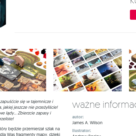
Ważne informa
zapuśćcie się w tajemnicze i
akiej jeszcze nie przeżyliście!
we lądy… Zbierzcie zapasy i
autor:
zeliste!
James A. Wilson
óry będzie przemierzał szlak na
ilustrator:
 dla Was fragmenty mapy, dzięki