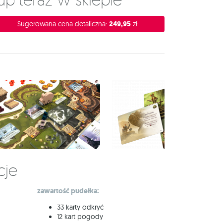
Sugerowana cena detaliczna:
249,95
zł
cje
zawartość pudełka:
33 karty odkryć
12 kart pogody