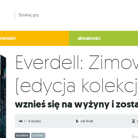
owiedzi
aktualności
Everdell: Zimo
(edycja kolekc
Wznieś się na wyżyny i zos
1 - 4 osoby
od 14 lat
wydana
dodatki