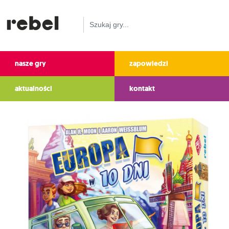
nasze gry
zapowiedzi
aktualności
kontakt