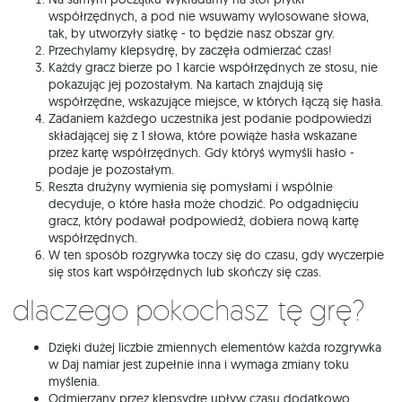
współrzędnych, a pod nie wsuwamy wylosowane słowa,
tak, by utworzyły siatkę - to będzie nasz obszar gry.
Przechylamy klepsydrę, by zaczęła odmierzać czas!
Każdy gracz bierze po 1 karcie współrzędnych ze stosu, nie
pokazując jej pozostałym. Na kartach znajdują się
współrzędne, wskazujące miejsce, w których łączą się hasła.
Zadaniem każdego uczestnika jest podanie podpowiedzi
składającej się z 1 słowa, które powiąże hasła wskazane
przez kartę współrzędnych. Gdy któryś wymyśli hasło -
podaje je pozostałym.
Reszta drużyny wymienia się pomysłami i wspólnie
decyduje, o które hasła może chodzić. Po odgadnięciu
gracz, który podawał podpowiedź, dobiera nową kartę
współrzędnych.
W ten sposób rozgrywka toczy się do czasu, gdy wyczerpie
się stos kart współrzędnych lub skończy się czas.
Dlaczego pokochasz tę grę?
Dzięki dużej liczbie zmiennych elementów każda rozgrywka
w Daj namiar jest zupełnie inna i wymaga zmiany toku
myślenia.
Odmierzany przez klepsydrę upływ czasu dodatkowo