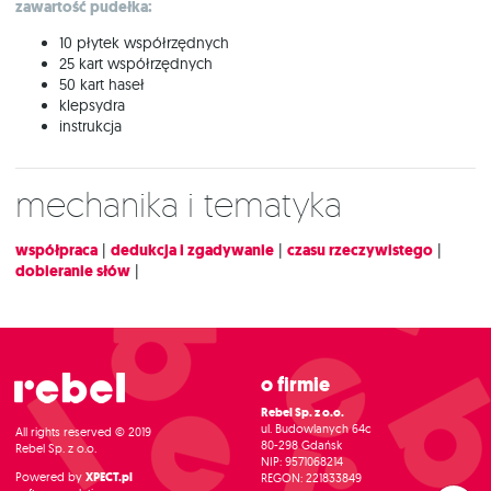
zawartość pudełka:
10 płytek współrzędnych
25 kart współrzędnych
50 kart haseł
klepsydra
instrukcja
Mechanika i tematyka
współpraca
|
dedukcja i zgadywanie
|
czasu rzeczywistego
|
dobieranie słów
|
O firmie
Rebel Sp. z o.o.
ul. Budowlanych 64c
All rights reserved © 2019
80-298 Gdańsk
Rebel Sp. z o.o.
NIP: 9571068214
Powered by
XPECT.pl
REGON: 221833849