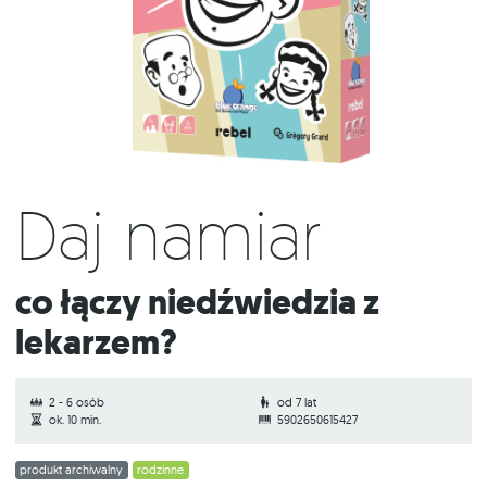
Daj namiar
Co łączy niedźwiedzia z
lekarzem?
2 - 6 osób
od 7 lat
ok. 10 min.
5902650615427
produkt archiwalny
rodzinne