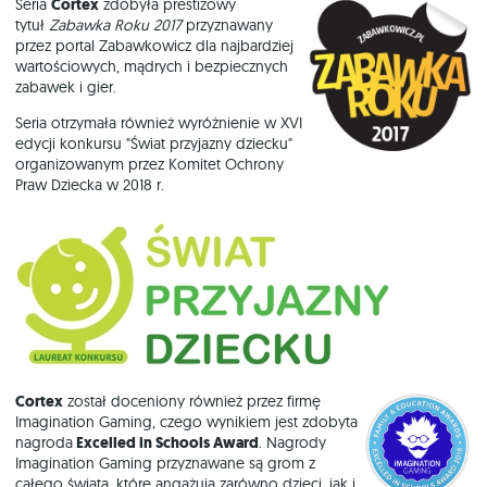
Seria
Cortex
zdobyła prestiżowy
tytuł
Zabawka Roku 2017
przyznawany
przez portal Zabawkowicz dla najbardziej
wartościowych, mądrych i bezpiecznych
zabawek i gier.
Seria otrzymała również wyróżnienie w XVI
edycji konkursu "Świat przyjazny dziecku"
organizowanym przez Komitet Ochrony
Praw Dziecka w 2018 r.
Cortex
został doceniony również przez firmę
Imagination Gaming, czego wynikiem jest zdobyta
nagroda
Excelled in Schools Award
. Nagrody
Imagination Gaming przyznawane są grom z
całego świata, które angażują zarówno dzieci, jak i