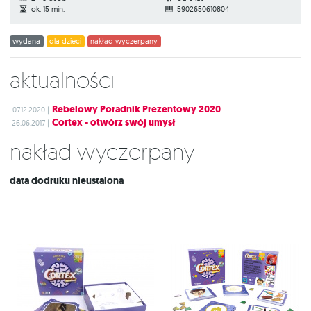
ok. 15 min.
5902650610804
wydana
dla dzieci
nakład wyczerpany
Aktualności
Rebelowy Poradnik Prezentowy 2020
07.12.2020 |
Cortex - otwórz swój umysł
26.06.2017 |
Nakład wyczerpany
data dodruku nieustalona