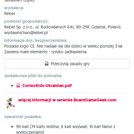
wydawca:
Rebel
podmiot gospodarczy:
Rebel Sp. z o.o., ul. Budowlanych 64c, 80-298, Gdańsk, Poland,
wydawnictwo@rebel.pl
informacje dot. bezpieczeństwa:
Posiada logo CE. Nie nadaje się dla dzieci w wieku poniżej 3 lat.
Zawiera małe elementy - ryzyko zadławienia.
Przeczytaj zasady gry
dodatkowe pliki do pobrania:
CortexKids-Ukrainian.pdf
więcej informacji w serwisie BoardGameGeek.com
zawartość pudełka:
90 kart (74 karty testów, 6 kart wyzwań, 10 kart faktur z
wytłoczeniami)