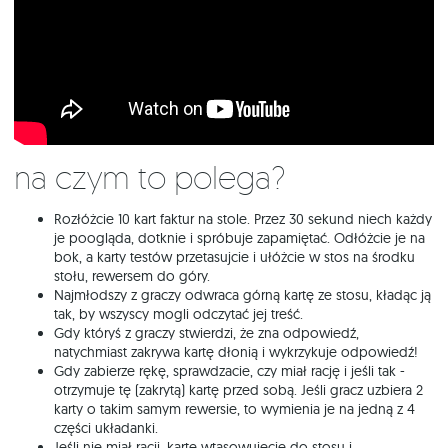
Na czym to polega?
Rozłóżcie 10 kart faktur na stole. Przez 30 sekund niech każdy
je poogląda, dotknie i spróbuje zapamiętać. Odłóżcie je na
bok, a karty testów przetasujcie i ułóżcie w stos na środku
stołu, rewersem do góry.
Najmłodszy z graczy odwraca górną kartę ze stosu, kładąc ją
tak, by wszyscy mogli odczytać jej treść.
Gdy któryś z graczy stwierdzi, że zna odpowiedź,
natychmiast zakrywa kartę dłonią i wykrzykuje odpowiedź!
Gdy zabierze rękę, sprawdzacie, czy miał rację i jeśli tak -
otrzymuje tę (zakrytą) kartę przed sobą. Jeśli gracz uzbiera 2
karty o takim samym rewersie, to wymienia je na jedną z 4
części układanki.
Jeśli nie miał racji, kartę wtasowujecie do stosu i