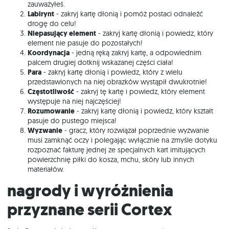
zauważyłeś.
Labirynt
- zakryj kartę dłonią i pomóż postaci odnaleźć
drogę do celu!
Niepasujący element
- zakryj kartę dłonią i powiedz, który
element nie pasuje do pozostałych!
Koordynacja
- jedną ręką zakryj kartę, a odpowiednim
palcem drugiej dotknij wskazanej części ciała!
Para
- zakryj kartę dłonią i powiedz, który z wielu
przedstawionych na niej obrazków wystąpił dwukrotnie!
Częstotliwość
- zakryj tę kartę i powiedz, który element
występuje na niej najczęściej!
Rozumowanie
- zakryj kartę dłonią i powiedz, który kształt
pasuje do pustego miejsca!
Wyzwanie
- gracz, który rozwiązał poprzednie wyzwanie
musi zamknąć oczy i polegając wyłącznie na zmyśle dotyku
rozpoznać fakturę jednej ze specjalnych kart imitujących
powierzchnię piłki do kosza, mchu, skóry lub innych
materiałów.
Nagrody i wyróżnienia
przyznane serii Cortex