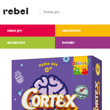
nasze gry
zapowiedzi
aktualności
kontakt