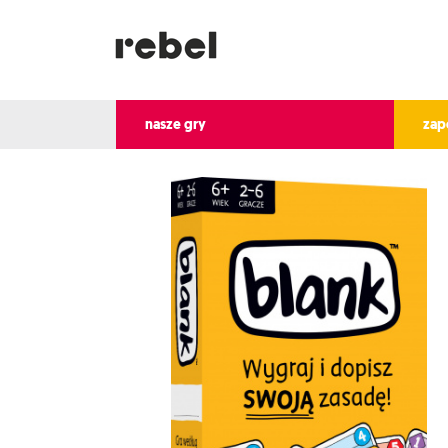
nasze gry
zap