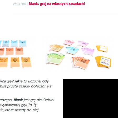
Blank: graj na własnych zasadach!
23.03.2018 |
rcą gry? Jakie to uczucie, gdy
bisz proste zasady połączone z
erdząco,
Blank
jest grą dla Ciebie!
j wymarzonej gry! To Ty
a, które zasady do niej