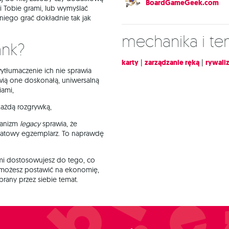
BoardGameGeek.com
i Tobie grami, lub wymyślać
niego grać dokładnie tak jak
Mechanika i t
ank?
karty
|
zarządzanie ręką
|
rywaliz
ytłumaczenie ich nie sprawia
ią one doskonałą, uniwersalną
ami,
 każdą rozgrywką,
hanizm
legacy
sprawia, że
ikatowy egzemplarz. To naprawdę
ami dostosowujesz do tego, co
: możesz postawić na ekonomię,
brany przez siebie temat.