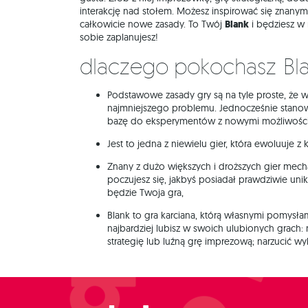
interakcję nad stołem. Możesz inspirować się znanym
całkowicie nowe zasady. To Twój
Blank
i będziesz w 
sobie zaplanujesz!
Dlaczego pokochasz Bl
Podstawowe zasady gry są na tyle proste, że w
najmniejszego problemu. Jednocześnie stanow
bazę do eksperymentów z nowymi możliwości
Jest to jedna z niewielu gier, która ewoluuje z
Znany z dużo większych i droższych gier mec
poczujesz się, jakbyś posiadał prawdziwie un
będzie Twoja gra,
Blank to gra karciana, którą własnymi pomysł
najbardziej lubisz w swoich ulubionych grach
strategię lub luźną grę imprezową; narzucić wy