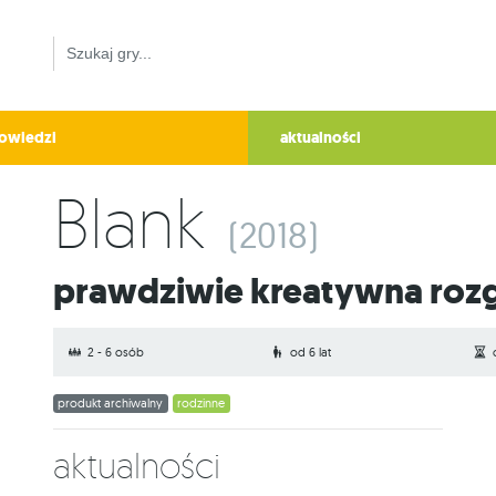
owiedzi
aktualności
Blank
(2018)
Prawdziwie kreatywna roz
2 - 6 osób
od 6 lat
produkt archiwalny
rodzinne
Aktualności