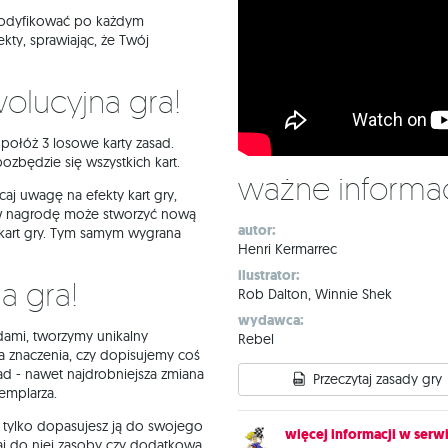
 modyfikować po każdym
kty, sprawiając, że Twój
wolucyjna gra!
połóż 3 losowe karty zasad.
ozbędzie się wszystkich kart.
Ważne informa
aj uwagę na efekty kart gry,
 w nagrodę może stworzyć nową
autor:
 kart gry. Tym samym wygrana
Henri Kermarrec
ilustrator:
a gra!
Rob Dalton, Winnie Shek
wydawca:
dami, tworzymy unikalny
Rebel
znaczenia, czy dopisujemy coś
ad - nawet najdrobniejsza zmiana
Przeczytaj zasady gry
emplarza.
li tylko dopasujesz ją do swojego
więcej informacji w serwi
daj do niej zasoby czy dodatkową