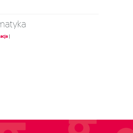
ematyka
acja
|