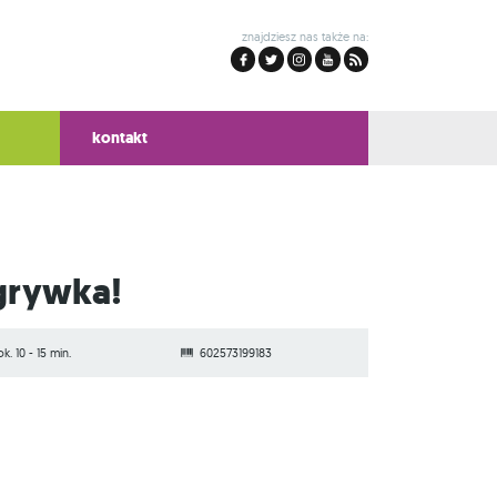
znajdziesz nas także na:
kontakt
grywka!
ok. 10 - 15 min.
602573199183