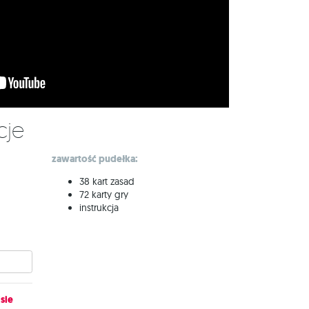
cje
zawartość pudełka:
38 kart zasad
72 karty gry
instrukcja
sie