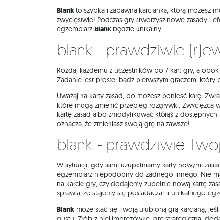
Blank
to szybka i zabawna karcianka, którą możesz
zwycięstwie! Podczas gry stworzysz nowe zasady i efe
egzemplarz
Blank
będzie unikalny.
Blank - prawdziwie (r)e
Rozdaj każdemu z uczestników po 7 kart gry, a obok 
Zadanie jest proste: bądź pierwszym graczem, który p
Uważaj na karty zasad, bo możesz ponieść karę. Zwrac
które mogą zmienić przebieg rozgrywki. Zwycięzca
kartę zasad albo zmodyfikować którąś z dostępnych
oznacza, że zmieniasz swoją grę na zawsze!
Blank - prawdziwie Twoj
W sytuacji, gdy sami uzupełniamy karty nowymi zasa
egzemplarz niepodobny do żadnego innego. Nie ma 
na karcie gry, czy dodajemy zupełnie nową kartę zas
sprawia, że stajemy się posiadaczami unikalnego egz
Blank
może stać się Twoją ulubioną grą karcianą, jeś
gustu. Zrób z niej imprezówkę, grę strategiczną, do